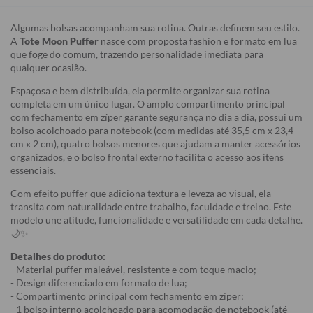
Algumas bolsas acompanham sua rotina. Outras definem seu estilo.
A
Tote Moon Puffer
nasce com proposta fashion e formato em lua
que foge do comum, trazendo personalidade imediata para
qualquer ocasião.
Espaçosa e bem distribuída, ela permite organizar sua rotina
completa em um único lugar. O amplo compartimento principal
com fechamento em zíper garante segurança no dia a dia, possui um
bolso acolchoado para notebook (com medidas até 35,5 cm x 23,4
cm x 2 cm), quatro bolsos menores que ajudam a manter acessórios
organizados, e o bolso frontal externo facilita o acesso aos itens
essenciais.
Com efeito puffer que adiciona textura e leveza ao visual, ela
transita com naturalidade entre trabalho, faculdade e treino. Este
modelo une atitude, funcionalidade e versatilidade em cada detalhe.
🌙✨
Detalhes do produto:
- Material puffer maleável, resistente e com toque macio;
- Design diferenciado em formato de lua;
- Compartimento principal com fechamento em zíper;
- 1 bolso interno acolchoado para acomodação de notebook (até