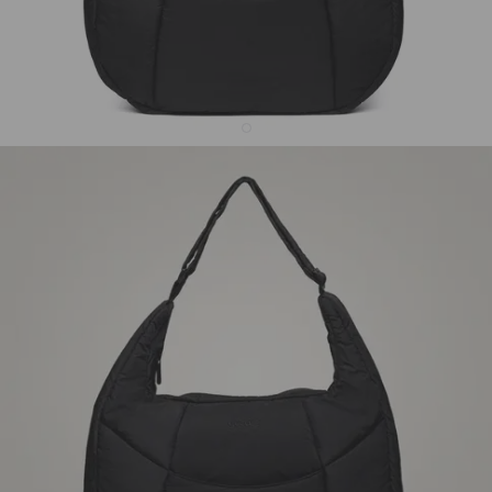
Tote Moon Puffer - Preta
R$379,90
26
avaliações
R$249,90
34% OFF
3x de R$83,30 sem juros
Tote Moon Puffer a partir de R$249,90!
Bolsa espaçosa com
design em formato de lua e efeito puffer, unindo estilo
marcante, organização inteligente e versatilidade para todas
as ocasiões 🌙✨