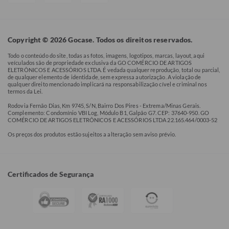
Copyright © 2026 Gocase. Todos os direitos reservados.
Todo o conteúdo do site, todas as fotos, imagens, logotipos, marcas, layout, aqui
veículados são de propriedade exclusiva da GO COMÉRCIO DE ARTIGOS
ELETRÔNICOS E ACESSÓRIOS LTDA. É vedada qualquer reprodução, total ou parcial,
de qualquer elemento de identidade, sem expressa autorização. A violação de
qualquer direito mencionado implicará na responsabilização cível e criminal nos
termos da Lei.
Rodovia Fernão Dias, Km 9745, S/N, Bairro Dos Pires - Extrema/Minas Gerais.
Complemento: Condomínio VBI Log, Módulo B1, Galpão G7. CEP: 37640-950. GO
COMÉRCIO DE ARTIGOS ELETRÔNICOS E ACESSÓRIOS LTDA 22.165.464/0003-52
Os preços dos produtos estão sujeitos a alteração sem aviso prévio.
Certificados de Segurança