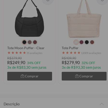
Tote Moon Puffer - Clear
Tote Puffer
★
★
★
★
★
★
★
★
★
★
35 avaliações
12009 avaliações
R$379,90
R$409,90
R$249,90
R$279,90
34% OFF
32% OFF
3x de R$83,30 sem juros
3x de R$93,30 sem juros
Comprar
Comprar
Descrição