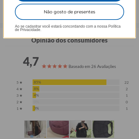
Não gosto de presentes
Ao se cadastrar você estará concordando com a nossa
Política
de Privacidade.
Opinião dos consumidores
4,7
Baseado em 26 Avaliações
85%
5 ★
22
8%
4 ★
2
4%
3 ★
1
0%
2 ★
0
3%
1 ★
1