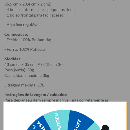
35,5 cm x 23,4 cm x 2 cm);
- 4 bolsos internos para pequenos itens;
- 1 bolso frontal para fácil acesso;
- Alça fixa regulável;
Composição:
- Tecido: 100% Poliamida;
- Forro: 100% Poliéster;
Medidas:
43 cm (L) × 35 cm (A) × 12 cm (P)
Peso (vazia): 38g
Capacidade máxima: 3kg
Litragem máxima: 17L
Instruções de lavagem / cuidados:
Para deixar seu item sempre incrível, siga corretamente as
instruções para lavagem.
- Limpe o produto com um pano levemente umedecido, utilizando
sabão neutro;
- Seque os puxadores e a etiqueta com pano seco após a limpeza;
- Deixe a peça secar à sombra;