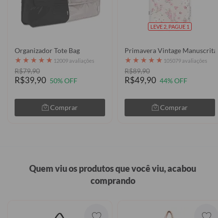
LEVE 2, PAGUE 1
Organizador Tote Bag
Primavera Vintage Manuscrita
★
★
★
★
★
★
★
★
★
★
12009 avaliações
105079 avaliações
R$79,90
R$89,90
R$39,90
R$49,90
50% OFF
44% OFF
Comprar
Comprar
Quem viu os produtos que você viu, acabou
comprando