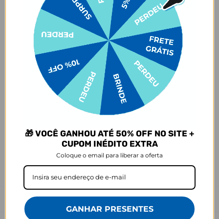
- Não deixar de molho;
- Não pôr na máquina de lavar ou secar;
- Não secar ao sol;
✨
Cuidados com produtos em cores claras
✨
Os produtos de tons claros merecem um cuidado especial no dia a
dia! Evite o contato ou atrito com tecidos que soltam tinta, como
calças jeans 👖 ou roupas escuras 🖤. Isso pode causar manchas
permanentes devido à migração de cor. ⚠️ Manchas desse tipo são
consideradas mau uso e não estão cobertas pela garantia.
Outras informações:
- Garantia: 90 dias contra defeitos de fabricação, costura e
🎁 VOCÊ GANHOU ATÉ 50% OFF NO SITE +
montagem;
CUPOM INÉDITO EXTRA
A imagem do produto é ilustrativa e pode variar de tonalidade e cor
de acordo com a configuração de cada tela.
Coloque o email para liberar a oferta
E não para por ai:
a variante de cor off white traz um toque
especial com um leve tom de rosa. 🌸🥰✨
Prazo de Postagem
GANHAR PRESENTES