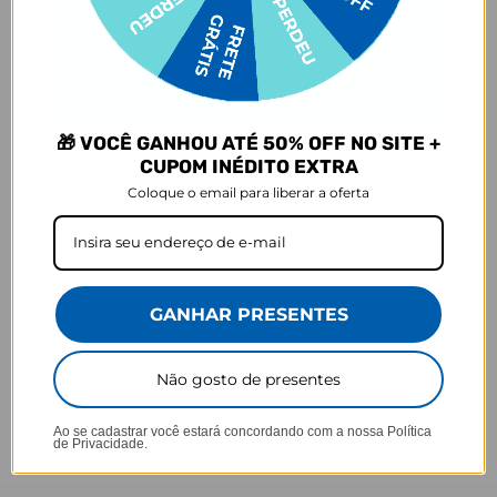
selecionada,
mesmo quando não há customização com nome
.
- Por isso, é super importante conferir com atenção todos os
detalhes antes de finalizar a compra, como modelo, estampa e
variações escolhidas.
- Após o início da produção,
não é possível realizar
cancelamentos ou alterações
, pois o produto não pode retornar
🎁 VOCÊ GANHOU ATÉ 50% OFF NO SITE +
ao estoque.
CUPOM INÉDITO EXTRA
Coloque o email para liberar a oferta
Defeito
- O produto tem uma garantia de 90 dias contra defeitos de
fabricação, costura e montagem, e 6 meses contra defeitos de
personalização.
*A imagem do produto é ilustrativa e pode variar de tonalidade e
GANHAR PRESENTES
cor de acordo com a configuração de cada tela.
Observação: Para verificar se o seu notebook é compatível com a
nossa Tote Bag Daily, consulte as dimensões no carrossel de
Não gosto de presentes
imagens do produto.
Ao se cadastrar você estará concordando com a nossa
Política
de Privacidade.
Prazo de Postagem