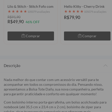
Lilo & Stitch - Stitch Fofo com Aquarela
Hello Kitty - Cherry Drink
★
★
★
★
★
★
★
★
★
★
105079 avaliações
105079 avaliações
R$91,90
R$79,90
R$49,90
46% OFF
Comprar
Comprar
Descrição
Nada melhor do que contar com um acessório versátil para te
acompanhar em todos os compromissos do dia. Pensando nisso,
apresentamos a Bolsa Tote Daily, sua nova companheira, perfeita
para garantir praticidade e conforto em qualquer momento!
Com bolsinho interno porta-garrafinha, um bolso acolchoado para
notebook (até 35,5 cm x 23,4 cm x 2 cm), bolsinho de zíper para
celular, alças transversais removíveis que oferecem mais