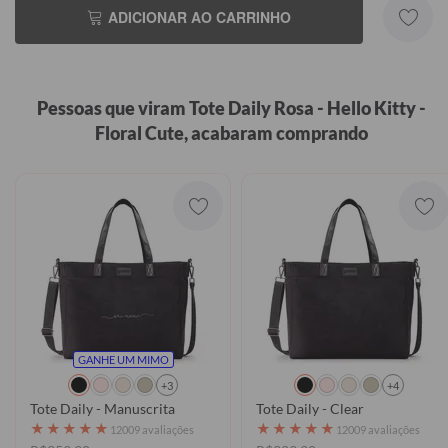
ADICIONAR AO CARRINHO
Pessoas que viram Tote Daily Rosa - Hello Kitty -
Floral Cute, acabaram comprando
GANHE UM MIMO
+3
+4
Tote Daily - Manuscrita
Tote Daily - Clear
★
★
★
★
★
★
★
★
★
★
12009 avaliações
12009 avaliações