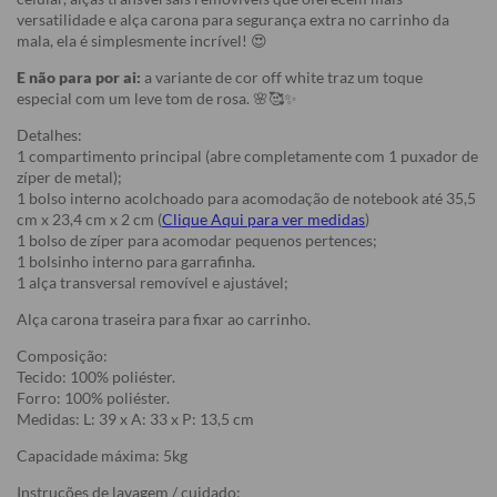
versatilidade e alça carona para segurança extra no carrinho da
mala, ela é simplesmente incrível! 😍
E não para por ai:
a variante de cor off white traz um toque
especial com um leve tom de rosa. 🌸🥰✨
Detalhes:
1 compartimento principal (abre completamente com 1 puxador de
zíper de metal);
1 bolso interno acolchoado para acomodação de notebook até 35,5
cm x 23,4 cm x 2 cm (
Clique Aqui para ver medidas
)
1 bolso de zíper para acomodar pequenos pertences;
1 bolsinho interno para garrafinha.
1 alça transversal removível e ajustável;
Alça carona traseira para fixar ao carrinho.
Composição:
Tecido: 100% poliéster.
Forro: 100% poliéster.
Medidas: L: 39 x A: 33 x P: 13,5 cm
Capacidade máxima: 5kg
Instruções de lavagem / cuidado: