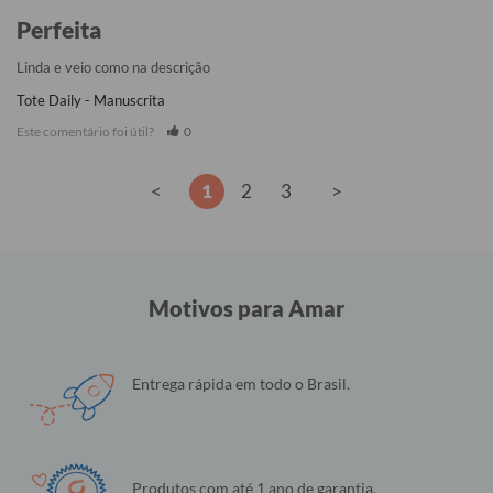
Perfeita
Linda e veio como na descrição
Tote Daily - Manuscrita
Este comentário foi útil?
0
<
1
2
3
>
Motivos para Amar
Entrega rápida em todo o Brasil.
Produtos com até 1 ano de garantia.