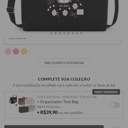
Seu Nome
R$249,90
R$249,90
R$249,90
R$249,90
NÃO QUERO CUSTOMIZAR
COMPLETE SUA COLEÇÃO
A personalização escolhida será aplicada a todos os itens do kit
MAIS VENDIDO
Tote Daily Rosa - Hello Kitty - Floral Cute
+ Organizador Tote Bag
+
R$79,90 avulso
+ R$39,90
no seu pedido