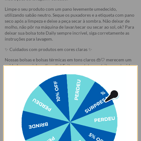
Limpe o seu produto com um pano levemente umedecido,
utilizando sabão neutro. Seque os puxadores e a etiqueta com pano
seco após a limpeza e deixe a peça secar à sombra. Não deixar de
molho, não pôr na máquina de lavar/secar ou secar ao sol, ok? Para
deixar sua bolsa tote Daily sempre incrível, siga corretamente as
instruções para lavagem.
✨ Cuidados com produtos em cores claras ✨
Nossas bolsas e bolsas térmicas em tons claros 👜🤍 merecem um
cuidado especial no dia a dia! Evite o contato ou atrito com tecidos
que soltam tinta, como calças jeans 👖 ou roupas escuras 🖤. Isso
pode causar manchas permanentes devido à migração de cor. ⚠️
Manchas desse tipo são consideradas mau uso e não estão cobertas
pela garantia.
Garantia:
Arrependimento
- Os nossos produtos personalizados (
estampados ou
customizados com nome/foto
) são feitos especialmente para você,
de acordo com a opção escolhida no momento da compra.
- Isso significa que a produção só começa após a confirmação do
pedido, e o item é criado exclusivamente com a estampa