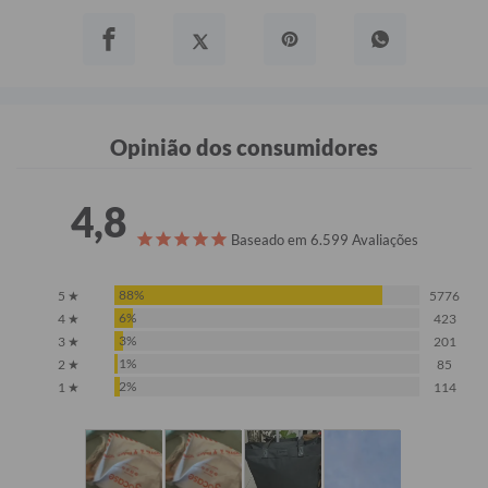
Opinião dos consumidores
4,8
Baseado em 6.599 Avaliações
88%
5 ★
5776
6%
4 ★
423
3%
3 ★
201
1%
2 ★
85
2%
1 ★
114