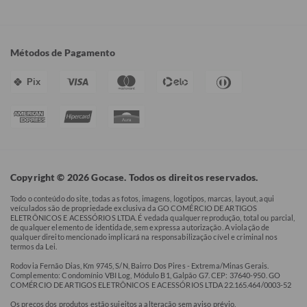
Métodos de Pagamento
Pix
Copyright © 2026 Gocase. Todos os direitos reservados.
Todo o conteúdo do site, todas as fotos, imagens, logotipos, marcas, layout, aqui
veículados são de propriedade exclusiva da GO COMÉRCIO DE ARTIGOS
ELETRÔNICOS E ACESSÓRIOS LTDA. É vedada qualquer reprodução, total ou parcial,
de qualquer elemento de identidade, sem expressa autorização. A violação de
qualquer direito mencionado implicará na responsabilização cível e criminal nos
termos da Lei.
Rodovia Fernão Dias, Km 9745, S/N, Bairro Dos Pires - Extrema/Minas Gerais.
Complemento: Condomínio VBI Log, Módulo B1, Galpão G7. CEP: 37640-950. GO
COMÉRCIO DE ARTIGOS ELETRÔNICOS E ACESSÓRIOS LTDA 22.165.464/0003-52
Os preços dos produtos estão sujeitos a alteração sem aviso prévio.