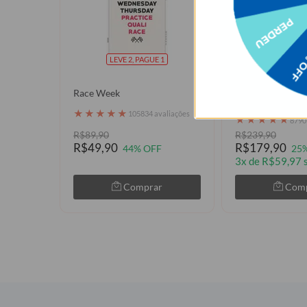
LEVE 2, PAGUE 1
GANHE UM
Race Week
Copo Térmico Lif
Minimal Bug
★
★
★
★
★
105834 avaliações
★
★
★
★
★
8790
R$89,90
R$239,90
R$49,90
R$179,90
44% OFF
25
3x de R$59,97 
Comprar
Com