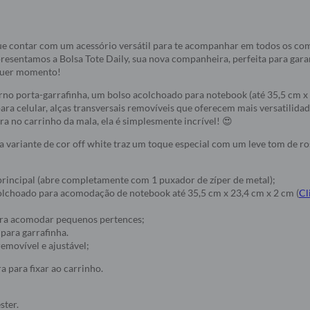
e contar com um acessório versátil para te acompanhar em todos os co
resentamos a Bolsa Tote Daily, sua nova companheira, perfeita para garan
quer momento!
no porta-garrafinha, um bolso acolchoado para notebook (até 35,5 cm x 
para celular, alças transversais removíveis que oferecem mais versatilidad
ra no carrinho da mala, ela é simplesmente incrível! 😍
a variante de cor off white traz um toque especial com um leve tom de r
rincipal (abre completamente com 1 puxador de zíper de metal);
colchoado para acomodação de notebook até 35,5 cm x 23,4 cm x 2 cm (
Cl
para acomodar pequenos pertences;
 para garrafinha.
removível e ajustável;
a para fixar ao carrinho.
ster.