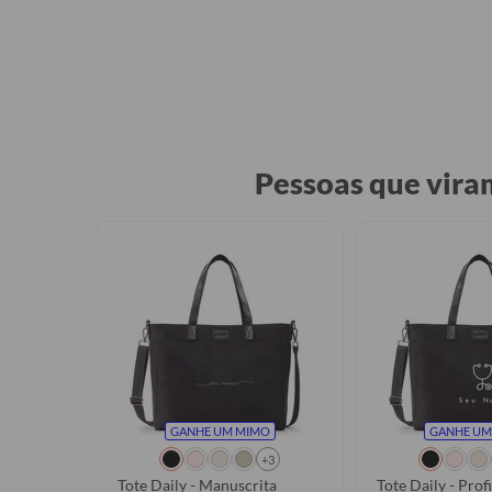
VÍDEO
Pessoas que vira
GANHE UM MIMO
GANHE UM
+3
Tote Daily - Manuscrita
Tote Daily - Prof