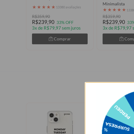
Minimalista
★
★
★
★
★
13380 avaliações
★
★
★
★
★
1338
R$359,90
R$359,90
R$239,90
R$239,90
33% OFF
33
3x de R$79,97 sem juros
3x de R$79,97 
Comprar
Com
Quem