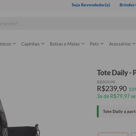
Seja Revendedor(a)
Brindes
rmicos
Capinhas
Bolsas e Malas
Pets
Acessórios
Tote Daily -
R$359,90
R$239,90
33
3x de R$79,97 se
Tote Daily a par