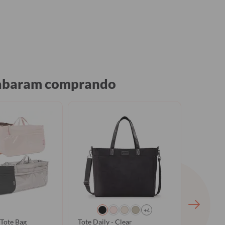
acabaram comprando
G
+4
Tote Bag
Tote Daily - Clear
Tote Dail