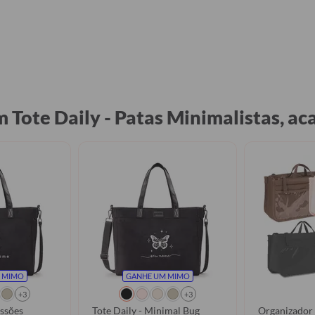
m Tote Daily - Patas Minimalistas, 
 MIMO
GANHE UM MIMO
+3
+3
issões
Tote Daily - Minimal Bug
Organizador 