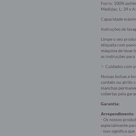
Forro: 100% poliés
Medidas: L: 39 x A
Capacidade máxim
Instruções de lava
Limpe o seu produ
etiqueta com pano 
máquina de lavar/s
as instruções para
✨ Cuidados com pr
Nossas bolsas e bo
contato ou atrito 
manchas permanent
cobertas pela garan
Garantia:
Arrependimento
- Os nossos produt
especialmente par
- Isso significa q