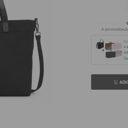
A personalização
Tot
+ 
+
R$
3x
SEU
ADI