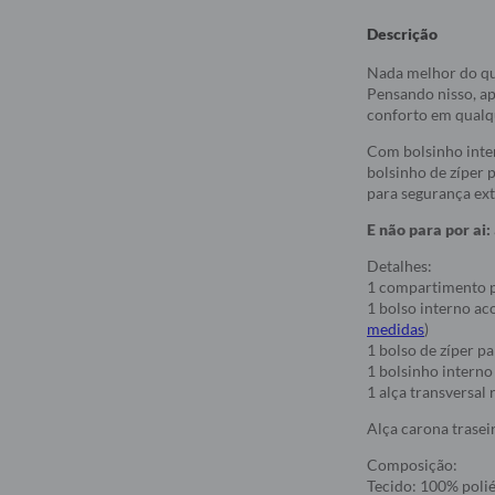
Descrição
Nada melhor do qu
Pensando nisso, ap
conforto em qual
Com bolsinho inter
bolsinho de zíper 
para segurança ext
E não para por ai:
Detalhes:
1 compartimento p
1 bolso interno a
medidas
)
1 bolso de zíper 
1 bolsinho interno
1 alça transversal 
Alça carona traseir
Composição:
Tecido: 100% polié