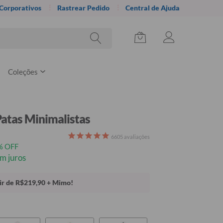
 Corporativos
Rastrear Pedido
Central de Ajuda
Coleções
 Patas Minimalistas
6605
avaliações
% OFF
m juros
tir de R$219,90 + Mimo!