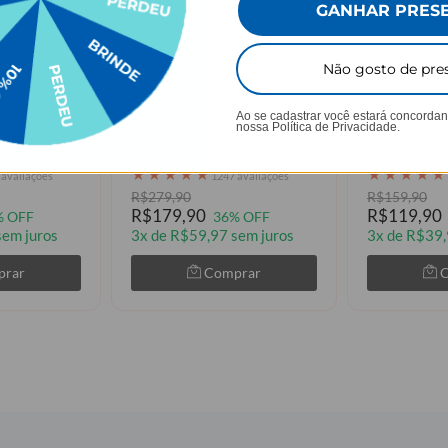
GANHAR PRES
Não gosto de pre
A BASE
+6
+4
Ao se cadastrar você estará concorda
nossa
Política de Privacidade.
e + Ebook -
Garrafa Térmica Flip Pro +
Necessaire 
Ebook - Patinhas Coloridas
Pet
★
★
★
★
★
★
★
★
★
★
 avaliações
1247 avaliações
R$279,90
R$159,90
R$179,90
R$119,90
% OFF
36% OFF
sem juros
3x de R$59,97 sem juros
3x de R$39,
prar
Comprar