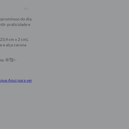
mpromissos do dia.
tir praticidade e
23,4 cm x 2 cm),
e e alça carona
osa. 🌸🥰✨
ique Aqui para ver