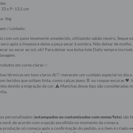
ter.
: 33 x P: 13,5 cm
a: 5kg
gem / cuidado:
to com um pano levemente umedecido, utilizando sabão neutro. Seque os
seco após a limpeza e deixe a peça secar à sombra. Não deixar de molho,
ecar ou secar ao sol, ok? Para deixar sua bolsa tote Daily sempre incrível
 lavagem.
odutos em cores claras ✨
lsas térmicas em tons claros 👜🤍 merecem um cuidado especial no dia a d
com tecidos que soltam tinta, como calças jeans 👖 ou roupas escuras 🖤. 
es devido à migração de cor. ⚠️ Manchas desse tipo são consideradas m
tia.
os personalizados (
estampados ou customizados com nome/foto
) são f
a você, de acordo com a opção escolhida no momento da compra.
ue a produção só começa após a confirmação do pedido, e o item é criado