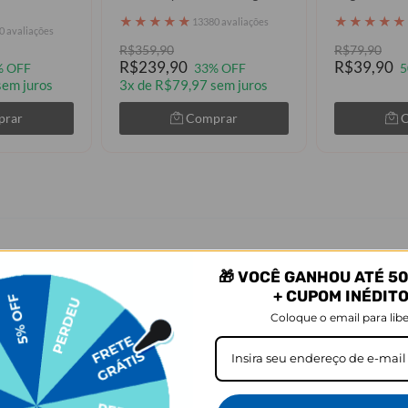
★
★
★
★
★
★
★
★
★
★
13380 avaliações
0 avaliações
R$359,90
R$79,90
R$239,90
R$39,90
% OFF
33% OFF
5
sem juros
3x de R$79,97 sem juros
prar
Comprar
 comprou este produto, também c
🎁 VOCÊ GANHOU ATÉ 50
+ CUPOM INÉDIT
Coloque o email para libe