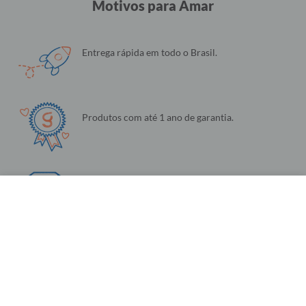
Motivos para Amar
Entrega rápida em todo o Brasil.
Produtos com até 1 ano de garantia.
Qualidade e Felicidade garantida.
Configurações de Cookies
Utilizamos cookies para fornecer a você a melhor experiência possível. Eles
também nos permitem analisar o comportamento do usuário para melhorar
constantemente o site para você. Saiba mais em nossa
Política de Privacidade
.
Produtos únicos e personalizados: a sua cara.
Continuar e Fechar