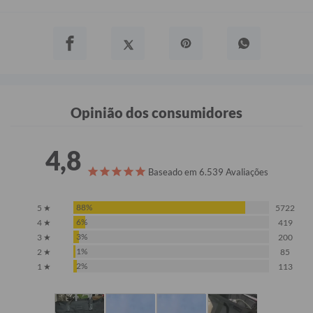
Opinião dos consumidores
4,8
Baseado em 6.539 Avaliações
88%
5 ★
5722
6%
4 ★
419
3%
3 ★
200
1%
2 ★
85
2%
1 ★
113