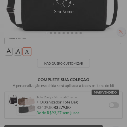
Marrom
R$239,90
R$239,90
R$239,90
R$239,90
Seu Nome
Seu Nome
NÃO QUERO CUSTOMIZAR
COMPLETE SUA COLEÇÃO
A personalização escolhida será aplicada a todos os itens do kit
MAIS VENDIDO
Tote Daily - Minimal Cherry
+ Organizador Tote Bag
+
R$439,80
R$279,80
3x de R$93,27 sem juros