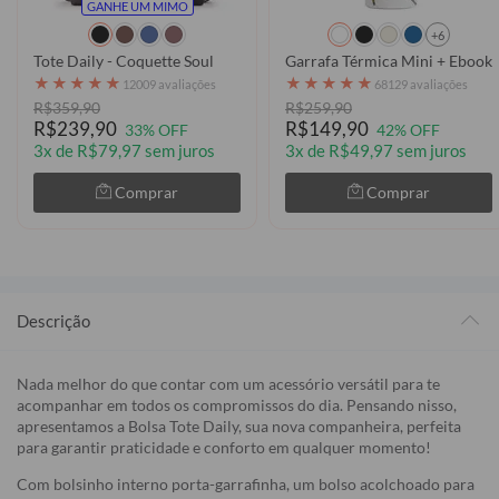
GANHE UM MIMO
+6
Tote Daily - Coquette Soul
Garrafa Térmica Mini + Ebook 
★
★
★
★
★
★
★
★
★
★
12009 avaliações
68129 avaliações
R$359,90
R$259,90
R$239,90
R$149,90
33% OFF
42% OFF
3x de R$79,97 sem juros
3x de R$49,97 sem juros
Comprar
Comprar
Descrição
Nada melhor do que contar com um acessório versátil para te
acompanhar em todos os compromissos do dia. Pensando nisso,
apresentamos a Bolsa Tote Daily, sua nova companheira, perfeita
para garantir praticidade e conforto em qualquer momento!
Com bolsinho interno porta-garrafinha, um bolso acolchoado para