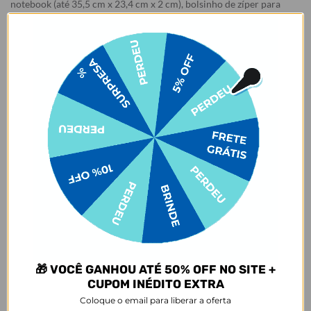
notebook (até 35,5 cm x 23,4 cm x 2 cm), bolsinho de zíper para
celular, alças transversais removíveis que oferecem mais
versatilidade e alça carona para segurança extra no carrinho da
mala, ela é simplesmente incrível! 😍
E não para por ai:
a variante de cor off white traz um toque
especial com um leve tom de rosa. 🌸🥰✨
Detalhes:
1 compartimento principal (abre completamente com 1 puxador de
zíper de metal);
1 bolso interno acolchoado para acomodação de notebook até 35,5
cm x 23,4 cm x 2 cm (
Clique Aqui para ver medidas
)
1 bolso de zíper para acomodar pequenos pertences;
1 bolsinho interno para garrafinha.
1 alça transversal removível e ajustável;
Alça carona traseira para fixar ao carrinho.
Composição:
Tecido: 100% poliéster.
Forro: 100% poliéster.
🎁 VOCÊ GANHOU ATÉ 50% OFF NO SITE +
Medidas: L: 39 x A: 33 x P: 13,5 cm
CUPOM INÉDITO EXTRA
Coloque o email para liberar a oferta
Capacidade máxima: 5kg