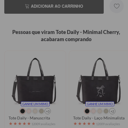
ADICIONAR AO CARRINHO
Pessoas que viram Tote Daily - Minimal Cherry,
acabaram comprando
GANHE UM MIMO
GANHE UM MIMO
+3
+2
Tote Daily - Manuscrita
Tote Daily - Laço Minimalista
★
★
★
★
★
★
★
★
★
★
12009 avaliações
12009 avaliações