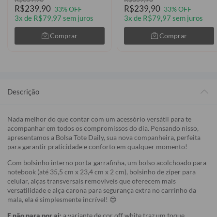
R$239,90
R$239,90
33% OFF
33% OFF
3x de R$79,97 sem juros
3x de R$79,97 sem juros
Comprar
Comprar
Descrição
Nada melhor do que contar com um acessório versátil para te
acompanhar em todos os compromissos do dia. Pensando nisso,
apresentamos a Bolsa Tote Daily, sua nova companheira, perfeita
para garantir praticidade e conforto em qualquer momento!
Com bolsinho interno porta-garrafinha, um bolso acolchoado para
notebook (até 35,5 cm x 23,4 cm x 2 cm), bolsinho de zíper para
celular, alças transversais removíveis que oferecem mais
versatilidade e alça carona para segurança extra no carrinho da
mala, ela é simplesmente incrível! 😍
E não para por ai:
a variante de cor off white traz um toque