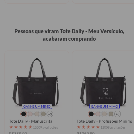
Pessoas que viram Tote Daily - Meu Versículo,
acabaram comprando
GANHE UM MIMO
GANHE UM MIMO
+3
+3
Tote Daily - Manuscrita
Tote Daily - Profissões Minimal
★
★
★
★
★
★
★
★
★
★
12009 avaliações
12009 avaliações
R$359,90
R$359,90