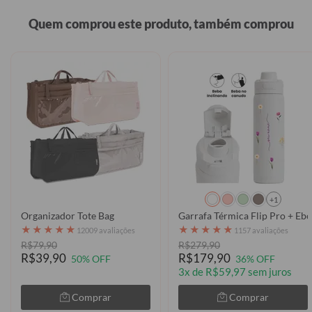
Quem comprou este produto, também comprou
+1
Organizador Tote Bag
Garrafa Térmica Flip Pro + Ebo
★
★
★
★
★
★
★
★
★
★
12009 avaliações
1157 avaliações
R$79,90
R$279,90
R$39,90
R$179,90
50% OFF
36% OFF
3x de R$59,97 sem juros
Comprar
Comprar