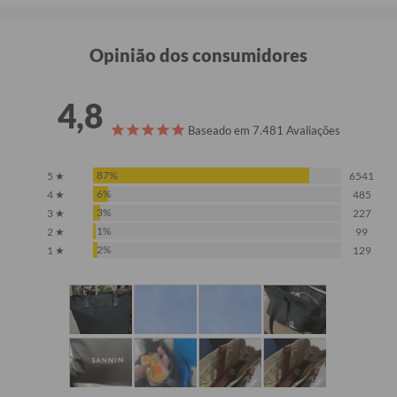
Opinião dos consumidores
4,8
Baseado em 7.481 Avaliações
87%
5 ★
6541
6%
4 ★
485
3%
3 ★
227
1%
2 ★
99
2%
1 ★
129