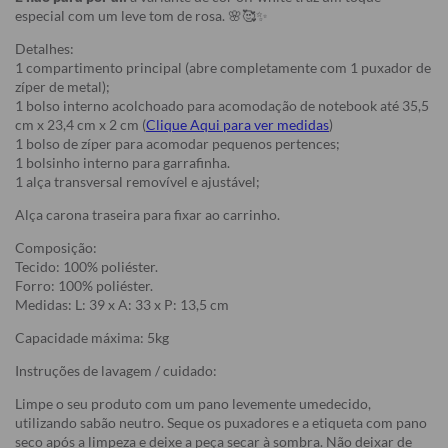
especial com um leve tom de rosa. 🌸🥰✨
Detalhes:
1 compartimento principal (abre completamente com 1 puxador de
zíper de metal);
1 bolso interno acolchoado para acomodação de notebook até 35,5
cm x 23,4 cm x 2 cm (
Clique Aqui para ver medidas
)
1 bolso de zíper para acomodar pequenos pertences;
1 bolsinho interno para garrafinha.
1 alça transversal removível e ajustável;
Alça carona traseira para fixar ao carrinho.
Composição:
Tecido: 100% poliéster.
Forro: 100% poliéster.
Medidas: L: 39 x A: 33 x P: 13,5 cm
Capacidade máxima: 5kg
Instruções de lavagem / cuidado:
Limpe o seu produto com um pano levemente umedecido,
utilizando sabão neutro. Seque os puxadores e a etiqueta com pano
seco após a limpeza e deixe a peça secar à sombra. Não deixar de