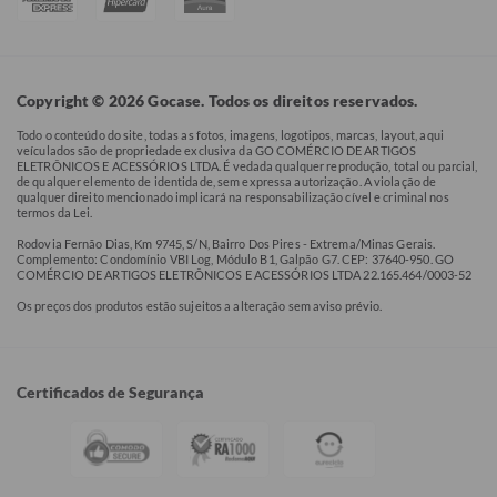
Copyright © 2026 Gocase. Todos os direitos reservados.
Todo o conteúdo do site, todas as fotos, imagens, logotipos, marcas, layout, aqui
veículados são de propriedade exclusiva da GO COMÉRCIO DE ARTIGOS
ELETRÔNICOS E ACESSÓRIOS LTDA. É vedada qualquer reprodução, total ou parcial,
de qualquer elemento de identidade, sem expressa autorização. A violação de
qualquer direito mencionado implicará na responsabilização cível e criminal nos
termos da Lei.
Rodovia Fernão Dias, Km 9745, S/N, Bairro Dos Pires - Extrema/Minas Gerais.
Complemento: Condomínio VBI Log, Módulo B1, Galpão G7. CEP: 37640-950. GO
COMÉRCIO DE ARTIGOS ELETRÔNICOS E ACESSÓRIOS LTDA 22.165.464/0003-52
Os preços dos produtos estão sujeitos a alteração sem aviso prévio.
Certificados de Segurança