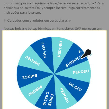
molho, não pôr na máquina de lavar/secar ou secar ao sol, ok? Para
deixar sua bolsa tote Daily sempre incrível, siga corretamente as
instruções para lavagem.
✨ Cuidados com produtos em cores claras ✨
Nossas bolsas e bolsas térmicas em tons claros 👜🤍 merecem um
cuidado especial no dia a dia! Evite o contato ou atrito com tecidos
que soltam tinta, como calças jeans 👖 ou roupas escuras 🖤. Isso
pode causar manchas permanentes devido à migração de cor. ⚠️
Manchas desse tipo são consideradas mau uso e não estão cobertas
pela garantia.
Garantia:
Arrependimento
- Os nossos produtos personalizados (
estampados ou
customizados com nome/foto
) são feitos especialmente para você,
de acordo com a opção escolhida no momento da compra.
- Isso significa que a produção só começa após a confirmação do
pedido, e o item é criado exclusivamente com a estampa
selecionada,
mesmo quando não há customização com nome
.
- Por isso, é super importante conferir com atenção todos os
detalhes antes de finalizar a compra, como modelo, estampa e