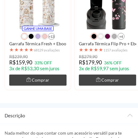
GANHE UMA BASE
+13
+4
Garrafa Térmica Fresh + Ebook - Jesus - Linhas de Fé
Garrafa Térmica Flip Pro + Ebo
★
★
★
★
★
★
★
★
★
★
68129 avaliações
1157 avaliações
R$239,90
R$279,90
R$159,90
R$179,90
33% OFF
36% OFF
3x de R$53,30 sem juros
3x de R$59,97 sem juros
Comprar
Comprar
Descrição
Nada melhor do que contar com um acessório versátil para te