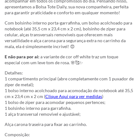
acompanhar em todos os compromissos do dia. Pensando nisso,
apresentamos a Bolsa Tote Daily, sua nova companheira, perfeita
para garantir praticidade e conforto em qualquer momento!
Com bolsinho interno porta-garrafinha, um bolso acolchoado para
notebook (até 35,5 cm x 23,4 cm x 2 cm), bolsinho de zíper para
celular, alças transversais removíveis que oferecem mais
versatilidade e alça carona para segurança extra no carrinho da
mala, ela é simplesmente incrível! 😍
E não para por ai:
a variante de cor off white traz um toque
especial com um leve tom de rosa. 🌸🥰✨
Detalhes:
1 compartimento principal (abre completamente com 1 puxador de
zíper de metal);
1 bolso interno acolchoado para acomodação de notebook até 35,5
cm x 23,4 cm x 2 cm (
Clique Aqui para ver medidas
)
1 bolso de zíper para acomodar pequenos pertences;
1 bolsinho interno para garrafinha.
1 alça transversal removível e ajustável;
Alça carona traseira para fixar ao carrinho.
Composição: