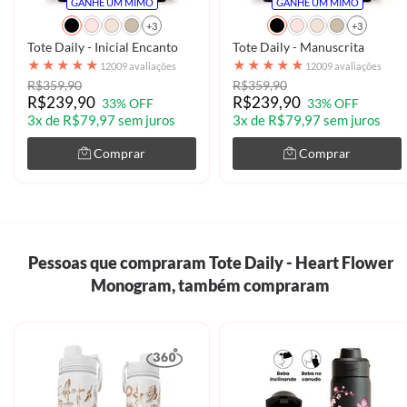
GANHE UM MIMO
GANHE UM MIMO
+3
+3
Tote Daily - Inicial Encanto
Tote Daily - Manuscrita
★
★
★
★
★
★
★
★
★
★
12009 avaliações
12009 avaliações
R$359,90
R$359,90
R$239,90
R$239,90
33% OFF
33% OFF
3x de R$79,97 sem juros
3x de R$79,97 sem juros
Comprar
Comprar
Pessoas que compraram Tote Daily - Heart Flower
Monogram, também compraram