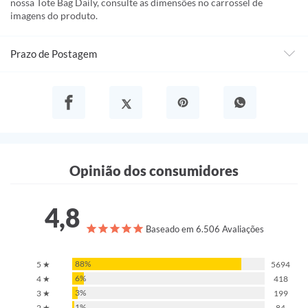
nossa Tote Bag Daily, consulte as dimensões no carrossel de
imagens do produto.
Prazo de Postagem
Opinião dos consumidores
4,8
Baseado em 6.506 Avaliações
88%
5 ★
5694
6%
4 ★
418
3%
3 ★
199
1%
2 ★
84