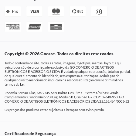
Pix
Copyright © 2026 Gocase. Todos os direitos reservados.
Todo o conteúdo do site, todas as fotos, imagens, logotipos, marcas, layout, aqui
veículados são de propriedade exclusiva da GO COMÉRCIO DE ARTIGOS
ELETRÔNICOS E ACESSÓRIOS LTDA. É vedada qualquer reprodução, total ou parcial,
de qualquer elemento de identidade, sem expressa autorização. A violação de
qualquer direito mencionado implicará na responsabilização cível e criminal nos
termos da Lei.
Rodovia Fernão Dias, Km 9745, S/N, Bairro Dos Pires - Extrema/Minas Gerais.
Complemento: Condomínio VBI Log, Módulo B1, Galpão G7. CEP: 37640-950. GO
COMÉRCIO DE ARTIGOS ELETRÔNICOS E ACESSÓRIOS LTDA 22.165.464/0003-52
Os preços dos produtos estão sujeitos a alteração sem aviso prévio.
Certificados de Segurança