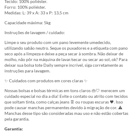
Tecido: 100% poliéster.
Forro: 100% poliéster.
Medidas: L: 39 x A: 33 x P: 13,5 cm
Capacidade máxima: 5kg
Instruções de lavagem / cuidado:
Limpe o seu produto com um pano levemente umedecido,
utilizando sabão neutro. Seque os puxadores e a etiqueta com pano
seco após a limpeza e deixe a peça secar à sombra. Não deixar de
molho, não pôr na máquina de lavar/secar ou secar ao sol, ok? Para
deixar sua bolsa tote Daily sempre incrível, siga corretamente as
instruções para lavagem.
✨ Cuidados com produtos em cores claras ✨
Nossas bolsas e bolsas térmicas em tons claros 👜🤍 merecem um
cuidado especial no dia a dia! Evite o contato ou atrito com tecidos
que soltam tinta, como calças jeans 👖 ou roupas escuras 🖤. Isso
pode causar manchas permanentes devido à migração de cor. ⚠️
Manchas desse tipo são consideradas mau uso e não estão cobertas
pela garantia.
Garantia: