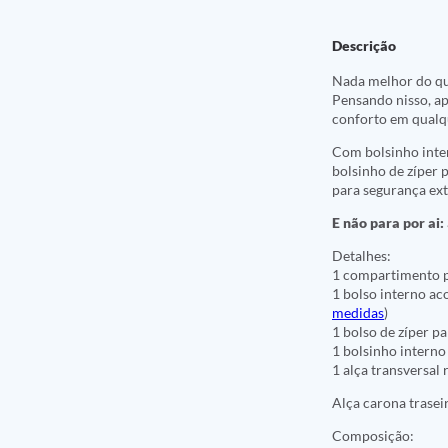
Descrição
Nada melhor do qu
Pensando nisso, ap
conforto em qual
Com bolsinho inter
bolsinho de zíper 
para segurança ext
E não para por ai:
Detalhes:
1 compartimento p
1 bolso interno a
medidas
)
1 bolso de zíper 
1 bolsinho interno
1 alça transversal 
Alça carona traseir
Composição: