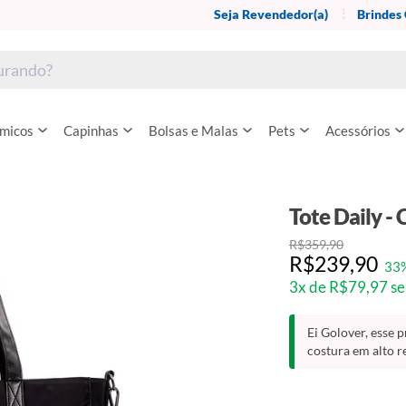
Seja Revendedor(a)
Brindes
rmicos
Capinhas
Bolsas e Malas
Pets
Acessórios
Tote Daily -
R$359,90
R$239,90
33
3x de R$79,97 se
Ei Golover, esse 
costura em alto r