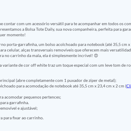
e contar com um acessório versátil para te acompanhar em todos os co
resentamos a Bolsa Tote Daily, sua nova companheira, perfeita para garan
quer momento!
no porta-garrafinha, um bolso acolchoado para notebook (até 35,5 cm x 
para celular, alças transversais removíveis que oferecem mais versatilidad
ra no carrinho da mala, ela é simplesmente incrível! 😍
a variante de cor off white traz um toque especial com um leve tom de r
rincipal (abre completamente com 1 puxador de zíper de metal);
colchoado para acomodação de notebook até 35,5 cm x 23,4 cm x 2 cm (
Cl
para acomodar pequenos pertences;
 para garrafinha.
removível e ajustável;
a para fixar ao carrinho.