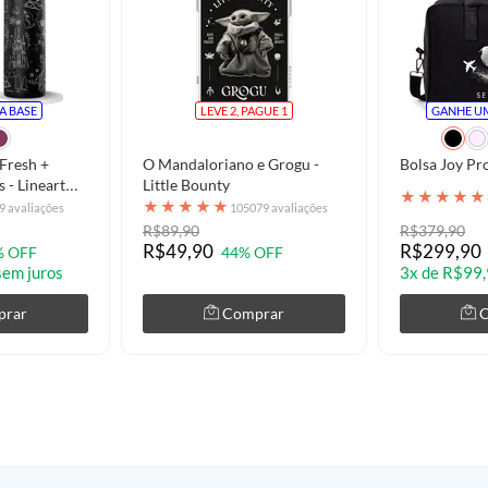
GANHAR PRES
Não gosto de prese
A BASE
LEVE 2, PAGUE 1
GANHE UM
Ao se cadastrar você estará concorda
nossa
Política de Privacidade.
Fresh +
O Mandaloriano e Grogu -
Bolsa Joy Pr
 - Lineart
Little Bounty
★
★
★
★
★
★
★
★
★
★
9 avaliações
105079 avaliações
R$89,90
R$379,90
R$49,90
R$299,90
% OFF
44% OFF
sem juros
3x de R$99,
prar
Comprar