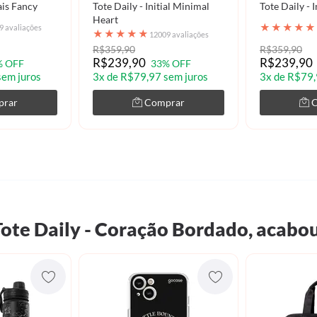
iais Fancy
Tote Daily - Initial Minimal
Tote Daily - 
Heart
★
★
★
★
★
9 avaliações
★
★
★
★
★
12009 avaliações
R$359,90
R$359,90
R$239,90
R$239,90
% OFF
33% OFF
sem juros
3x de R$79,97 sem juros
3x de R$79,
prar
Comprar
🎁 VOCÊ GANHOU ATÉ 50
ote Daily - Coração Bordado, acab
+ CUPOM INÉDIT
Coloque o email para libera