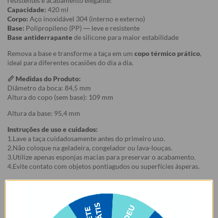
resistentes e acabamento elegante:
Capacidade:
420 ml
Corpo:
Aço inoxidável 304 (interno e externo)
Base:
Polipropileno (PP) — leve e resistente
Base antiderrapante
de silicone para maior estabilidade
Remova a base e transforme a taça em um
copo térmico prático
,
ideal para diferentes ocasiões do dia a dia.
📏 Medidas do Produto:
Diâmetro da boca: 84,5 mm
Altura do copo (sem base): 109 mm
Altura da base: 95,4 mm
Instruções de uso e cuidados:
1.Lave a taça cuidadosamente antes do primeiro uso.
2.Não coloque na geladeira, congelador ou lava-louças.
3.Utilize apenas esponjas macias para preservar o acabamento.
4.Evite contato com objetos pontiagudos ou superfícies ásperas.
5.Mantenha longe de acetona, álcool e produtos à base de cloro.
Garantia:
Arrependimento