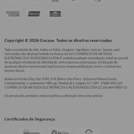
Copyright © 2026 Gocase. Todos os direitos reservados.
Todo o conteúdo do site, todas as fotos, imagens, logotipos, marcas, layout, aqui
veículados são de propriedade exclusiva da GO COMÉRCIO DE ARTIGOS
ELETRÔNICOS E ACESSÓRIOS LTDA. É vedada qualquer reprodução, total ou parcial,
de qualquer elemento de identidade, sem expressa autorização. A violação de
qualquer direito mencionado implicará na responsabilização cível e criminal nos
termos da Lei.
Rodovia Fernão Dias, Km 9745, S/N, Bairro Dos Pires - Extrema/Minas Gerais.
Complemento: Condomínio VBI Log, Módulo B1, Galpão G7. CEP: 37640-950. GO
COMÉRCIO DE ARTIGOS ELETRÔNICOS E ACESSÓRIOS LTDA 22.165.464/0003-52
Os preços dos produtos estão sujeitos a alteração sem aviso prévio.
Certificados de Segurança