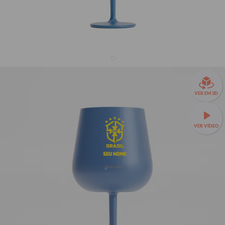
Taça Térmica Drink - CBF - Escudo Minimalista
Amarelo
VER EM 3D
R$229,90
9
avaliações
R$169,90
26% OFF
3x de R$56,63 sem juros
VER VÍDEO
🥂
Taça Térmica Drink a partir de R$149,90!
🍸 – 420 ml,
SEU NOME
feita em inox, conserva sua bebida gelada por horas, com
design moderno e ideal para drinks, vinhos e coquetéis.