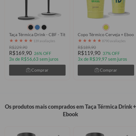
Taça Térmica Drink - CBF - Títulos
Copo Térmico Cerveja + Ebook
★
★
★
★
★
★
★
★
★
★
139 avaliações
8790 avaliações
R$229,90
R$189,90
R$169,90
R$119,90
26% OFF
37% OFF
3x de R$56,63 sem juros
3x de R$39,97 sem juros
Comprar
Comprar
Os produtos mais comprados em Taça Térmica Drink +
Ebook