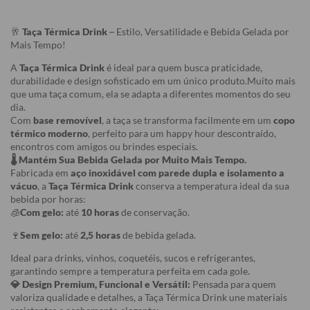
🥂
Taça Térmica Drink
– Estilo, Versatilidade e Bebida Gelada por
Mais Tempo!
A
Taça Térmica Drink
é ideal para quem busca praticidade,
durabilidade e design sofisticado em um único produto.Muito mais
que uma taça comum, ela se adapta a diferentes momentos do seu
dia.
Com
base removível
, a taça se transforma facilmente em um
copo
térmico moderno
, perfeito para um happy hour descontraído,
encontros com amigos ou brindes especiais.
🌡️ Mantém Sua Bebida Gelada por Muito Mais Tempo.
Fabricada em
aço inoxidável com parede dupla e isolamento a
vácuo
, a
Taça Térmica Drink
conserva a temperatura ideal da sua
bebida por horas:
🧊
Com gelo:
até
10 horas
de conservação.
🍷
Sem gelo:
até
2,5 horas
de bebida gelada.
Ideal para drinks, vinhos, coquetéis, sucos e refrigerantes,
garantindo sempre a temperatura perfeita em cada gole.
💎 Design Premium, Funcional e Versátil:
Pensada para quem
valoriza qualidade e detalhes, a Taça Térmica Drink une materiais