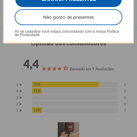
Não gosto de presentes
Ao se cadastrar você estará concordando com a nossa
Política
de Privacidade.
Opinião dos consumidores
4,4
Baseado em 9 Avaliações
78%
5 ★
7
11%
4 ★
1
0%
3 ★
0
0%
2 ★
0
11%
1 ★
1