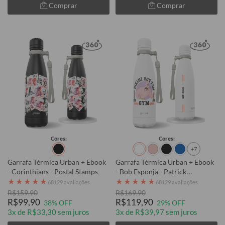
Comprar
Comprar
Cores:
Cores:
+7
Garrafa Térmica Urban + Ebook
Garrafa Térmica Urban + Ebook
- Corinthians - Postal Stamps
- Bob Esponja - Patrick
Marombeiro
★
★
★
★
★
★
★
★
★
★
68129 avaliações
68129 avaliações
R$159,90
R$169,90
R$99,90
R$119,90
38% OFF
29% OFF
3x de R$33,30 sem juros
3x de R$39,97 sem juros