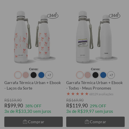
Cores:
Cores:
+7
+7
Garrafa Térmica Urban + Ebook
Garrafa Térmica Urban + Ebook
- Laços da Sorte
- Todxs - Meus Pronomes
★
★
★
★
★
68129 avaliações
R$159,90
R$169,90
R$99,90
R$119,90
38% OFF
29% OFF
3x de R$33,30 sem juros
3x de R$39,97 sem juros
Comprar
Comprar