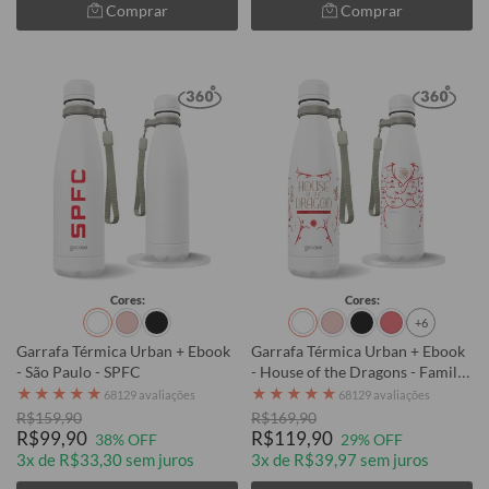
Comprar
Comprar
Cores:
Cores:
+6
Garrafa Térmica Urban + Ebook
Garrafa Térmica Urban + Ebook
- São Paulo - SPFC
- House of the Dragons - Family
Tree
★
★
★
★
★
★
★
★
★
★
68129 avaliações
68129 avaliações
R$159,90
R$169,90
R$99,90
R$119,90
38% OFF
29% OFF
3x de R$33,30 sem juros
3x de R$39,97 sem juros