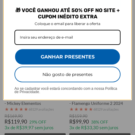
Comprar
Comprar
🎁 VOCÊ GANHOU ATÉ 50% OFF NO SITE +
CUPOM INÉDITO EXTRA
Coloque o email para liberar a oferta
GANHAR PRESENTES
Não gosto de presentes
Cores:
Cores:
Ao se cadastrar você estará concordando com a nossa
Política
+7
de Privacidade.
Garrafa Térmica Urban + Ebook
Garrafa Térmica Urban + Ebook
- Mickey Elementos
- Flamengo Uniforme 2 2024
★
★
★
★
★
★
★
★
★
★
68129 avaliações
68129 avaliações
R$169,90
R$159,90
R$119,90
R$99,90
29% OFF
38% OFF
3x de R$39,97 sem juros
3x de R$33,30 sem juros