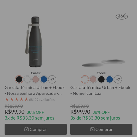
Cores:
Cores:
+7
+7
Garrafa Térmica Urban + Ebook
Garrafa Térmica Urban + Ebook
- Nossa Senhora Aparecida -
- Nome Icon Lua
Rainha do Brasil
★
★
★
★
★
68129 avaliações
R$159,90
R$159,90
R$99,90
R$99,90
38% OFF
38% OFF
3x de R$33,30 sem juros
3x de R$33,30 sem juros
Comprar
Comprar