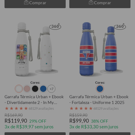
Comprar
Comprar
Cores:
Cores:
+7
Garrafa Térmica Urban + Ebook
Garrafa Térmica Urban + Ebook
- Divertidamente 2 - In My
- Fortaleza - Uniforme 1 2025
Emotional Adventure
★
★
★
★
★
★
★
★
★
★
68129 avaliações
68129 avaliações
R$169,90
R$159,90
R$119,90
R$99,90
29% OFF
38% OFF
3x de R$39,97 sem juros
3x de R$33,30 sem juros