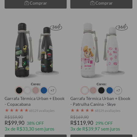
Comprar
Comprar
Cores:
Cores:
+7
+7
Garrafa Térmica Urban + Ebook
Garrafa Térmica Urban + Ebook
- Copacabana
- Patrulha Canina - Skye
★
★
★
★
★
★
★
★
★
★
68129 avaliações
68129 avaliações
R$159,90
R$169,90
R$99,90
R$119,90
38% OFF
29% OFF
3x de R$33,30 sem juros
3x de R$39,97 sem juros