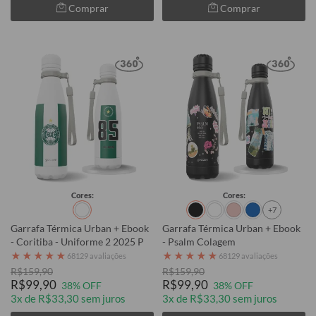
Comprar
Comprar
Cores:
Cores:
+7
Garrafa Térmica Urban + Ebook
Garrafa Térmica Urban + Ebook
- Coritiba - Uniforme 2 2025 P
- Psalm Colagem
★
★
★
★
★
★
★
★
★
★
68129 avaliações
68129 avaliações
R$159,90
R$159,90
R$99,90
R$99,90
38% OFF
38% OFF
3x de R$33,30 sem juros
3x de R$33,30 sem juros