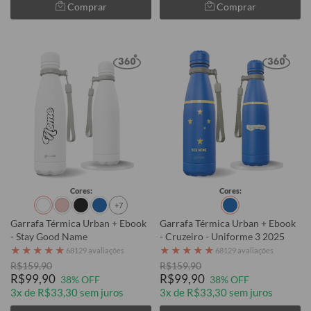
Comprar
Comprar
Cores:
Cores:
+7
Garrafa Térmica Urban + Ebook
Garrafa Térmica Urban + Ebook
- Stay Good Name
- Cruzeiro - Uniforme 3 2025
★
★
★
★
★
★
★
★
★
★
68129 avaliações
68129 avaliações
R$159,90
R$159,90
R$99,90
R$99,90
38% OFF
38% OFF
3x de R$33,30 sem juros
3x de R$33,30 sem juros