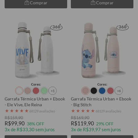
Comprar
Comprar
Cores:
Cores:
+1
+6
Garrafa Térmica Urban + Ebook
Garrafa Térmica Urban + Ebook
- Ele Vive, Ele Reina
- Big Stitch
★
★
★
★
★
★
★
★
★
★
68129 avaliações
68129 avaliações
R$159,90
R$169,90
R$99,90
R$119,90
38% OFF
29% OFF
3x de R$33,30 sem juros
3x de R$39,97 sem juros