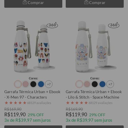
Comprar
Comprar
Cores:
Cores:
+7
+7
Garrafa Térmica Urban + Ebook
Garrafa Térmica Urban + Ebook
- X-Men 97 - Characters
- Lilo & Stitch - Space Machine
★
★
★
★
★
★
★
★
★
★
68129 avaliações
68129 avaliações
R$169,90
R$169,90
R$119,90
R$119,90
29% OFF
29% OFF
3x de R$39,97 sem juros
3x de R$39,97 sem juros