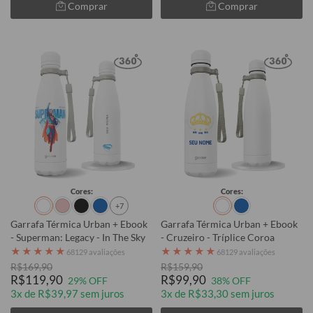
Comprar
Comprar
Cores:
Cores:
+7
Garrafa Térmica Urban + Ebook
Garrafa Térmica Urban + Ebook
- Superman: Legacy - In The Sky
- Cruzeiro - Tríplice Coroa
★
★
★
★
★
★
★
★
★
★
68129 avaliações
68129 avaliações
R$169,90
R$159,90
R$119,90
R$99,90
29% OFF
38% OFF
3x de R$39,97 sem juros
3x de R$33,30 sem juros