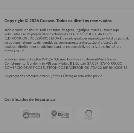
Copyright © 2026 Gocase. Todos os direitos reservados.
Todo o conteúdo do site, todas as fotos, imagens, logotipos, marcas, layout, aqui
veículados são de propriedade exclusiva da GO COMÉRCIO DE ARTIGOS
ELETRÔNICOS E ACESSÓRIOS LTDA. É vedada qualquer reprodução, total ou parcial,
de qualquer elemento de identidade, sem expressa autorização. A violação de
qualquer direito mencionado implicará na responsabilização cível e criminal nos
termos da Lei.
Rodovia Fernão Dias, Km 9745, S/N, Bairro Dos Pires - Extrema/Minas Gerais.
Complemento: Condomínio VBI Log, Módulo B1, Galpão G7. CEP: 37640-950. GO
COMÉRCIO DE ARTIGOS ELETRÔNICOS E ACESSÓRIOS LTDA 22.165.464/0003-52
Os preços dos produtos estão sujeitos a alteração sem aviso prévio.
Certificados de Segurança