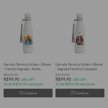
Garrafa Térmica Urban + Ebook
Garrafa Térmica Urban + Ebook
- Família Sagrada - Noite
- Sagrada Família Cravejada
Estrelada
R$159,90
R$159,90
R$99,90
R$99,90
38% OFF
38% OFF
3x de R$33,30 sem juros
3x de R$33,30 sem juros
Comprar
Comprar