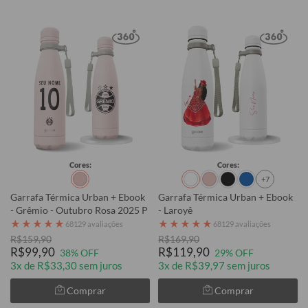
Cores:
Cores:
+7
Garrafa Térmica Urban + Ebook
Garrafa Térmica Urban + Ebook
- Grêmio - Outubro Rosa 2025 P
- Laroyê
★
★
★
★
★
★
★
★
★
★
68129 avaliações
68129 avaliações
R$159,90
R$169,90
R$99,90
R$119,90
38% OFF
29% OFF
3x de R$33,30 sem juros
3x de R$39,97 sem juros
Comprar
Comprar