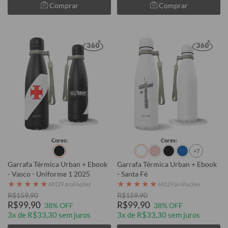
Comprar
Comprar
Cores:
Cores:
+7
Garrafa Térmica Urban + Ebook
Garrafa Térmica Urban + Ebook
- Vasco - Uniforme 1 2025
- Santa Fé
★
★
★
★
★
★
★
★
★
★
68129 avaliações
68129 avaliações
R$159,90
R$159,90
R$99,90
R$99,90
38% OFF
38% OFF
3x de R$33,30 sem juros
3x de R$33,30 sem juros