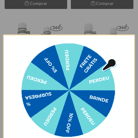
Comprar
Comprar
Cores:
Cores:
+4
+7
Garrafa Térmica Urban + Ebook
Garrafa Térmica Urban + Ebook
- Lilo & Stitch - Surf Vibes
- Use Dons - Carlos Acutis Icons
★
★
★
★
★
★
★
★
★
★
68129 avaliações
68129 avaliações
R$169,90
R$159,90
R$119,90
R$99,90
29% OFF
38% OFF
3x de R$39,97 sem juros
3x de R$33,30 sem juros