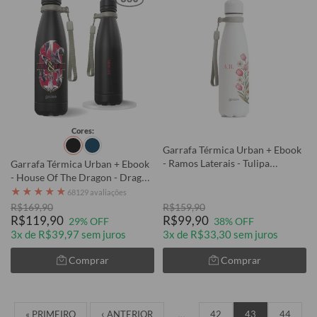
Cores:
Garrafa Térmica Urban + Ebook
- Ramos Laterais - Tulipa
Garrafa Térmica Urban + Ebook
Cravejada
- House Of The Dragon - Dragon
Legacy
★
★
★
★
★
68129 avaliações
R$169,90
R$159,90
R$119,90
R$99,90
29% OFF
38% OFF
3x de R$39,97 sem juros
3x de R$33,30 sem juros
Comprar
Comprar
« PRIMEIRO
‹ ANTERIOR
…
42
43
44