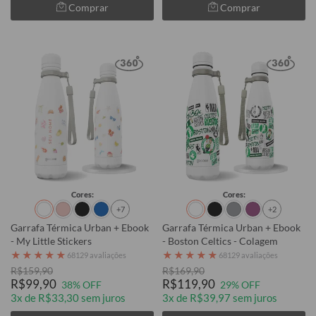
Comprar
Comprar
Cores:
Cores:
+7
+2
Garrafa Térmica Urban + Ebook
Garrafa Térmica Urban + Ebook
- My Little Stickers
- Boston Celtics - Colagem
★
★
★
★
★
★
★
★
★
★
68129 avaliações
68129 avaliações
R$159,90
R$169,90
R$99,90
R$119,90
38% OFF
29% OFF
3x de R$33,30 sem juros
3x de R$39,97 sem juros