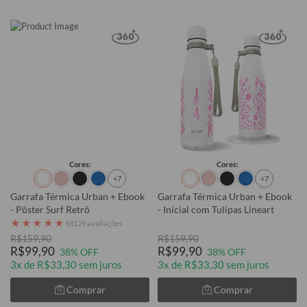
Cores:
Cores:
+7
+7
Garrafa Térmica Urban + Ebook
Garrafa Térmica Urban + Ebook
- Pôster Surf Retrô
- Inicial com Tulipas Lineart
★
★
★
★
★
68129 avaliações
R$159,90
R$159,90
R$99,90
R$99,90
38% OFF
38% OFF
3x de R$33,30 sem juros
3x de R$33,30 sem juros
Comprar
Comprar