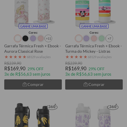
GANHE UMA BASE
GANHE UMA BASE
Cores:
Cores:
+11
+7
Garrafa Térmica Fresh + Ebook -
Garrafa Térmica Fresh + Ebook -
Aurora Classical Rose
Turma do Mickey - Listras
★
★
★
★
★
★
★
★
★
★
68129 avaliações
68129 avaliações
R$239,90
R$239,90
R$169,90
R$169,90
29% OFF
29% OFF
3x de R$56,63 sem juros
3x de R$56,63 sem juros
Comprar
Comprar