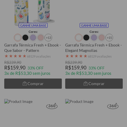
GANHE UMA BASE
GANHE UMA BASE
Cores:
Cores:
+13
+15
Garrafa Térmica Fresh + Ebook -
Garrafa Térmica Fresh + Ebook -
Que Sabor - Pattern
Elegant Magnolias
★
★
★
★
★
★
★
★
★
★
68129 avaliações
68129 avaliações
R$239,90
R$239,90
R$159,90
R$159,90
33% OFF
33% OFF
3x de R$53,30 sem juros
3x de R$53,30 sem juros
Comprar
Comprar