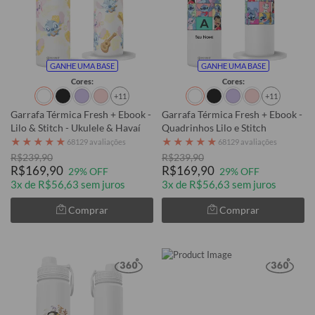
GANHE UMA BASE
GANHE UMA BASE
Cores:
Cores:
+11
+11
Garrafa Térmica Fresh + Ebook -
Garrafa Térmica Fresh + Ebook -
Lilo & Stitch - Ukulele & Havaí
Quadrinhos Lilo e Stitch
★
★
★
★
★
★
★
★
★
★
68129 avaliações
68129 avaliações
R$239,90
R$239,90
R$169,90
R$169,90
29% OFF
29% OFF
3x de R$56,63 sem juros
3x de R$56,63 sem juros
Comprar
Comprar