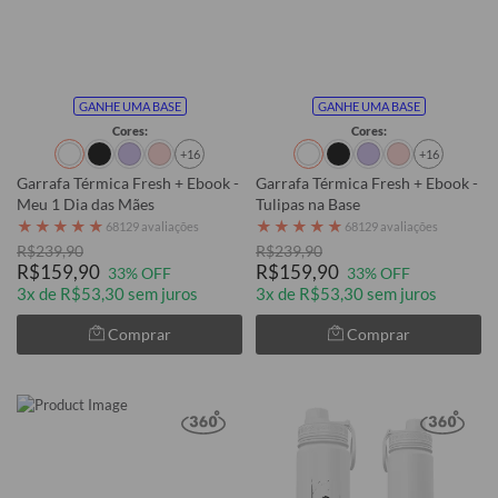
GANHE UMA BASE
GANHE UMA BASE
Cores:
Cores:
+16
+16
Garrafa Térmica Fresh + Ebook -
Garrafa Térmica Fresh + Ebook -
Meu 1 Dia das Mães
Tulipas na Base
★
★
★
★
★
★
★
★
★
★
68129 avaliações
68129 avaliações
R$239,90
R$239,90
R$159,90
R$159,90
33% OFF
33% OFF
3x de R$53,30 sem juros
3x de R$53,30 sem juros
Comprar
Comprar