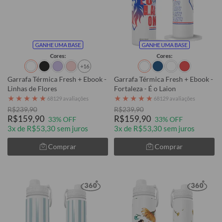
GANHE UMA BASE
GANHE UMA BASE
Cores:
Cores:
+16
Garrafa Térmica Fresh + Ebook -
Garrafa Térmica Fresh + Ebook -
Linhas de Flores
Fortaleza - É o Laion
★
★
★
★
★
★
★
★
★
★
68129 avaliações
68129 avaliações
R$239,90
R$239,90
R$159,90
R$159,90
33% OFF
33% OFF
3x de R$53,30 sem juros
3x de R$53,30 sem juros
Comprar
Comprar