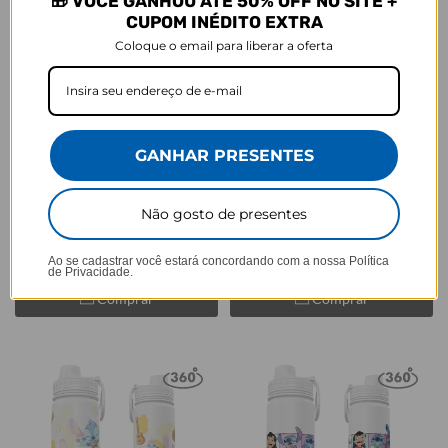
🎁 VOCÊ GANHOU ATÉ 50% OFF NO SITE +
CUPOM INÉDITO EXTRA
Coloque o email para liberar a oferta
GANHE UMA BASE
GANHE UMA BASE
Cores:
Cores:
+11
+14
GANHAR PRESENTES
Garrafa Térmica Fresh + Ebook -
Garrafa Térmica Fresh + Ebook -
Friends - Logo Minimalista
To the moon and to Saturn
★
★
★
★
★
★
★
★
★
★
68129 avaliações
68129 avaliações
Não gosto de presentes
R$239,90
R$239,90
R$169,90
R$159,90
29% OFF
33% OFF
3x de R$56,63 sem juros
3x de R$53,30 sem juros
Ao se cadastrar você estará concordando com a nossa
Política
de Privacidade.
Comprar
Comprar