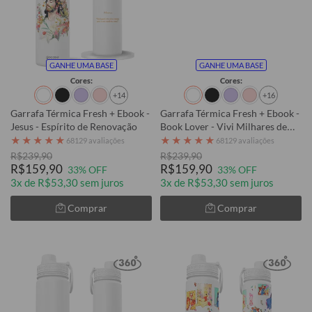
GANHE UMA BASE
GANHE UMA BASE
Cores:
Cores:
+14
+16
Garrafa Térmica Fresh + Ebook -
Garrafa Térmica Fresh + Ebook -
Jesus - Espírito de Renovação
Book Lover - Vivi Milhares de
Vidas
★
★
★
★
★
★
★
★
★
★
68129 avaliações
68129 avaliações
R$239,90
R$239,90
R$159,90
R$159,90
33% OFF
33% OFF
3x de R$53,30 sem juros
3x de R$53,30 sem juros
Comprar
Comprar