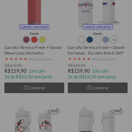
GANHE UMA BASE
GANHE UMA BASE
Cores:
Cores:
+1
Garrafa Térmica Fresh + Ebook -
Garrafa Térmica Fresh + Ebook -
Wave Lines Vermelho
Fortaleza - Escudos Retrô 360º
★
★
★
★
★
★
★
★
★
★
68129 avaliações
68129 avaliações
R$239,90
R$239,90
R$159,90
R$159,90
33% OFF
33% OFF
3x de R$53,30 sem juros
3x de R$53,30 sem juros
Comprar
Comprar