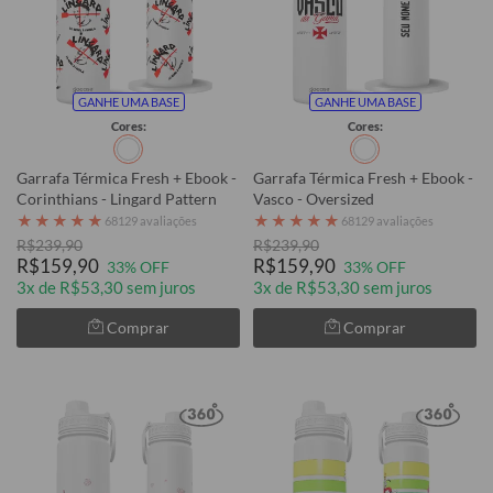
GANHE UMA BASE
GANHE UMA BASE
Cores:
Cores:
Garrafa Térmica Fresh + Ebook -
Garrafa Térmica Fresh + Ebook -
Corinthians - Lingard Pattern
Vasco - Oversized
★
★
★
★
★
★
★
★
★
★
68129 avaliações
68129 avaliações
R$239,90
R$239,90
R$159,90
R$159,90
33% OFF
33% OFF
3x de R$53,30 sem juros
3x de R$53,30 sem juros
Comprar
Comprar