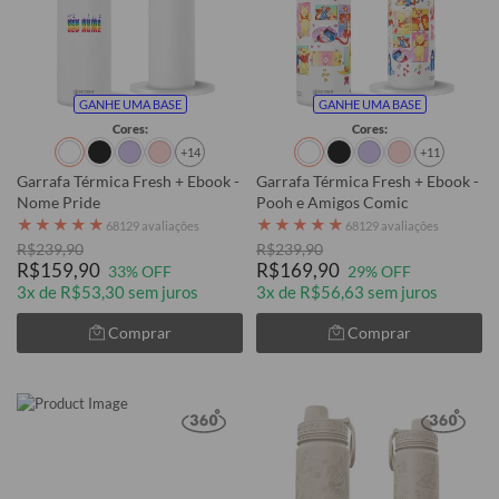
GANHE UMA BASE
GANHE UMA BASE
Cores:
Cores:
+14
+11
Garrafa Térmica Fresh + Ebook -
Garrafa Térmica Fresh + Ebook -
Nome Pride
Pooh e Amigos Comic
★
★
★
★
★
★
★
★
★
★
68129 avaliações
68129 avaliações
R$239,90
R$239,90
R$159,90
R$169,90
33% OFF
29% OFF
3x de R$53,30 sem juros
3x de R$56,63 sem juros
Comprar
Comprar