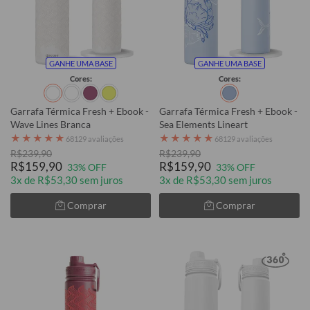
GANHE UMA BASE
GANHE UMA BASE
Cores:
Cores:
Garrafa Térmica Fresh + Ebook -
Garrafa Térmica Fresh + Ebook -
Wave Lines Branca
Sea Elements Lineart
★
★
★
★
★
★
★
★
★
★
68129 avaliações
68129 avaliações
R$239,90
R$239,90
R$159,90
R$159,90
33% OFF
33% OFF
3x de R$53,30 sem juros
3x de R$53,30 sem juros
Comprar
Comprar