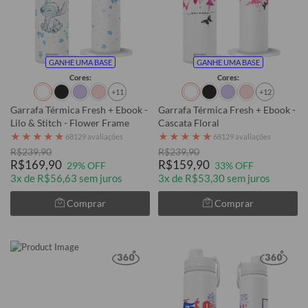
GANHE UMA BASE
GANHE UMA BASE
Cores:
Cores:
+11
+12
Garrafa Térmica Fresh + Ebook -
Garrafa Térmica Fresh + Ebook -
Lilo & Stitch - Flower Frame
Cascata Floral
★
★
★
★
★
★
★
★
★
★
68129 avaliações
68129 avaliações
R$239,90
R$239,90
R$169,90
R$159,90
29% OFF
33% OFF
3x de R$56,63 sem juros
3x de R$53,30 sem juros
Comprar
Comprar