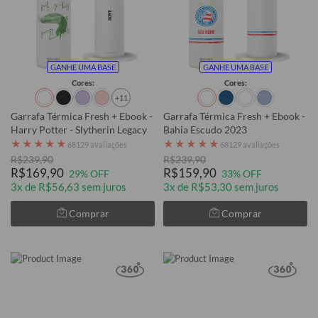
GANHE UMA BASE
GANHE UMA BASE
Cores:
Cores:
+11
Garrafa Térmica Fresh + Ebook -
Garrafa Térmica Fresh + Ebook -
Harry Potter - Slytherin Legacy
Bahia Escudo 2023
★
★
★
★
★
★
★
★
★
★
68129 avaliações
68129 avaliações
R$239,90
R$239,90
R$169,90
R$159,90
29% OFF
33% OFF
3x de R$56,63 sem juros
3x de R$53,30 sem juros
Comprar
Comprar