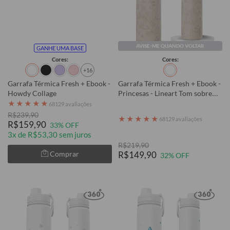
AVISE-ME QUANDO VOLTAR
GANHE UMA BASE
Cores:
Cores:
+16
Garrafa Térmica Fresh + Ebook -
Garrafa Térmica Fresh + Ebook -
Howdy Collage
Princesas - Lineart Tom sobre
Tom
★
★
★
★
★
68129 avaliações
R$239,90
★
★
★
★
★
68129 avaliações
R$159,90
33% OFF
3x de R$53,30 sem juros
R$219,90
Comprar
R$149,90
32% OFF