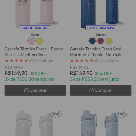
GANHE UMA BASE
GANHE UMA BASE
Cores:
Cores:
Garrafa Térmica Fresh + Ebook -
Garrafa Térmica Fresh Azul
Maresia Mediterrânea
Marinho + Ebook - Nutrição
★
★
★
★
★
★
★
★
★
★
68129 avaliações
68129 avaliações
R$239,90
R$239,90
R$159,90
R$159,90
33% OFF
33% OFF
3x de R$53,30 sem juros
3x de R$53,30 sem juros
Comprar
Comprar