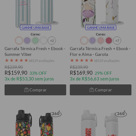
GANHE UMA BASE
GANHE UMA BASE
Cores:
Cores:
+2
+7
Garrafa Térmica Fresh + Ebook -
Garrafa Térmica Fresh + Ebook -
Summer Viber
Flor e Alma - Garota
★
★
★
★
★
★
★
★
★
★
68129 avaliações
68129 avaliações
R$239,90
R$239,90
R$159,90
R$169,90
33% OFF
29% OFF
3x de R$53,30 sem juros
3x de R$56,63 sem juros
Comprar
Comprar