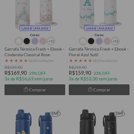
GANHE UMA BASE
GANHE UMA BASE
Cores:
Cores:
+11
+13
Garrafa Térmica Fresh + Ebook -
Garrafa Térmica Fresh + Ebook -
Cinderela Classical Rose
Floral Azul Sutíl
★
★
★
★
★
★
★
★
★
★
68129 avaliações
68129 avaliações
R$239,90
R$239,90
R$169,90
R$159,90
29% OFF
33% OFF
3x de R$56,63 sem juros
3x de R$53,30 sem juros
Comprar
Comprar