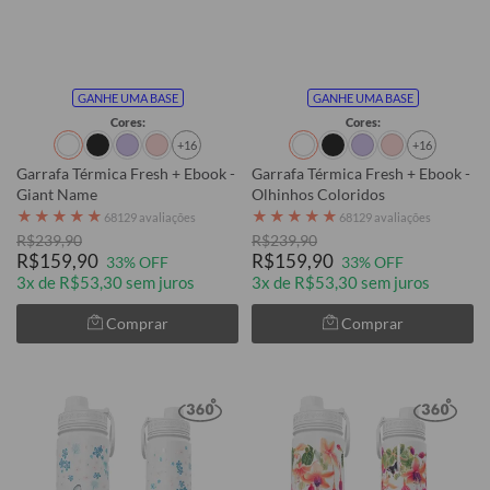
GANHE UMA BASE
GANHE UMA BASE
Cores:
Cores:
+16
+16
Garrafa Térmica Fresh + Ebook -
Garrafa Térmica Fresh + Ebook -
Giant Name
Olhinhos Coloridos
★
★
★
★
★
★
★
★
★
★
68129 avaliações
68129 avaliações
R$239,90
R$239,90
R$159,90
R$159,90
33% OFF
33% OFF
3x de R$53,30 sem juros
3x de R$53,30 sem juros
Comprar
Comprar