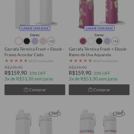
GANHE UMA BASE
GANHE UMA BASE
Cores:
Cores:
+12
+15
Garrafa Térmica Fresh + Ebook -
Garrafa Térmica Fresh + Ebook -
Frases Acordar Cedo
Ramo de Uva Aquarela
★
★
★
★
★
★
★
★
★
★
68129 avaliações
68129 avaliações
R$239,90
R$239,90
R$159,90
R$159,90
33% OFF
33% OFF
3x de R$53,30 sem juros
3x de R$53,30 sem juros
Comprar
Comprar