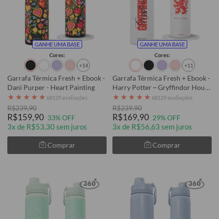
GANHE UMA BASE
GANHE UMA BASE
Cores:
Cores:
+14
+11
Garrafa Térmica Fresh + Ebook -
Garrafa Térmica Fresh + Ebook -
Dani Purper - Heart Painting
Harry Potter – Gryffindor House
Pride
★
★
★
★
★
★
★
★
★
★
68129 avaliações
68129 avaliações
R$239,90
R$239,90
R$159,90
R$169,90
33% OFF
29% OFF
3x de R$53,30 sem juros
3x de R$56,63 sem juros
Comprar
Comprar