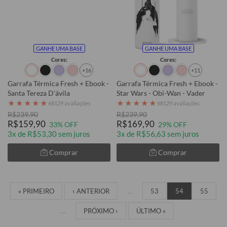
GANHE UMA BASE
GANHE UMA BASE
Cores:
Cores:
+16
+11
Garrafa Térmica Fresh + Ebook -
Garrafa Térmica Fresh + Ebook -
Santa Tereza D'ávila
Star Wars - Obi-Wan - Vader
★
★
★
★
★
★
★
★
★
★
68129 avaliações
68129 avaliações
R$239,90
R$239,90
R$159,90
R$169,90
33% OFF
29% OFF
3x de R$53,30 sem juros
3x de R$56,63 sem juros
Comprar
Comprar
« PRIMEIRO
‹ ANTERIOR
…
53
54
55
…
PRÓXIMO ›
ÚLTIMO »