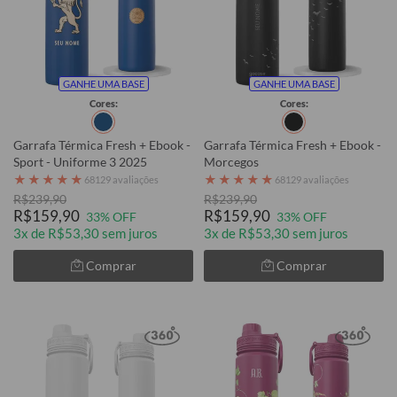
GANHE UMA BASE
GANHE UMA BASE
Cores:
Cores:
Garrafa Térmica Fresh + Ebook -
Garrafa Térmica Fresh + Ebook -
Sport - Uniforme 3 2025
Morcegos
★
★
★
★
★
★
★
★
★
★
68129 avaliações
68129 avaliações
R$239,90
R$239,90
R$159,90
R$159,90
33% OFF
33% OFF
3x de R$53,30 sem juros
3x de R$53,30 sem juros
Comprar
Comprar