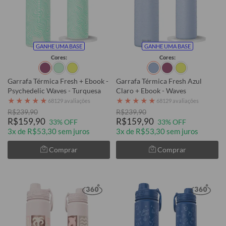
GANHE UMA BASE
GANHE UMA BASE
Cores:
Cores:
Garrafa Térmica Fresh + Ebook -
Garrafa Térmica Fresh Azul
Psychedelic Waves - Turquesa
Claro + Ebook - Waves
★
★
★
★
★
★
★
★
★
★
68129 avaliações
68129 avaliações
R$239,90
R$239,90
R$159,90
R$159,90
33% OFF
33% OFF
3x de R$53,30 sem juros
3x de R$53,30 sem juros
Comprar
Comprar