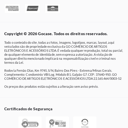
Copyright © 2026 Gocase. Todos os direitos reservados.
Todo o conteúdo do site, todas as fotos, imagens, logotipos, marcas, layout, aqui
veículados são de propriedade exclusiva da GO COMÉRCIO DE ARTIGOS
ELETRÔNICOS E ACESSÓRIOS LTDA. É vedada qualquer reprodução, total ou parcial,
de qualquer elemento de identidade, sem expressa autorização. A violação de
qualquer direito mencionado implicará na responsabilização cível e criminal nos
termos da Lei.
Rodovia Fernão Dias, Km 9745, S/N, Bairro Dos Pires - Extrema/Minas Gerais.
Complemento: Condomínio VBI Log, Módulo B1, Galpão G7. CEP: 37640-950. GO
COMÉRCIO DE ARTIGOS ELETRÔNICOS E ACESSÓRIOS LTDA 22.165.464/0003-52
Os preços dos produtos estão sujeitos a alteração sem aviso prévio.
Certificados de Segurança