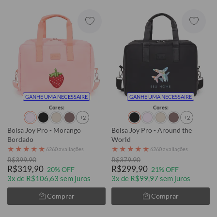
GANHE UMA NECESSAIRE
GANHE UMA NECESSAIRE
Cores:
Cores:
+2
+2
Bolsa Joy Pro - Morango
Bolsa Joy Pro - Around the
Bordado
World
★
★
★
★
★
★
★
★
★
★
6260 avaliações
6260 avaliações
R$399,90
R$379,90
R$319,90
R$299,90
20% OFF
21% OFF
3x de R$106,63 sem juros
3x de R$99,97 sem juros
Comprar
Comprar