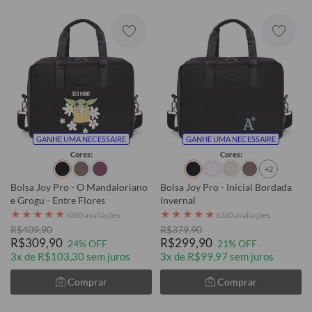
GANHE UMA NECESSAIRE
GANHE UMA NECESSAIRE
Cores:
Cores:
+2
Bolsa Joy Pro - O Mandaloriano
Bolsa Joy Pro - Inicial Bordada
e Grogu - Entre Flores
Invernal
★
★
★
★
★
★
★
★
★
★
6260 avaliações
6260 avaliações
R$409,90
R$379,90
R$309,90
R$299,90
24% OFF
21% OFF
3x de R$103,30 sem juros
3x de R$99,97 sem juros
Comprar
Comprar