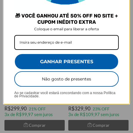
🎁 VOCÊ GANHOU ATÉ 50% OFF NO SITE +
CUPOM INÉDITO EXTRA
Coloque o email para liberar a oferta
GANHAR PRESENTES
GANHE UMA NECESSAIRE
GANHE UMA NECESSAIRE
Cores:
Cores:
Não gosto de presentes
Bolsa Joy Pro - Flower Bloom
Bolsa Joy Pro Rosa - Harry
Potter - Free Dobby
Ao se cadastrar você estará concordando com a nossa
Política
★
★
★
★
★
6260 avaliações
★
★
★
★
★
de Privacidade.
6260 avaliações
R$379,90
R$429,90
R$299,90
R$329,90
21% OFF
23% OFF
3x de R$99,97 sem juros
3x de R$109,97 sem juros
Comprar
Comprar