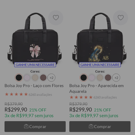
GANHE UMA NECESSAIRE
GANHE UMA NECESSAIRE
Cores:
Cores:
+2
+2
Bolsa Joy Pro - Laço com Flores
Bolsa Joy Pro - Aparecida em
Aquarela
★
★
★
★
★
6260 avaliações
★
★
★
★
★
6260 avaliações
R$379,90
R$379,90
R$299,90
R$299,90
21% OFF
21% OFF
3x de R$99,97 sem juros
3x de R$99,97 sem juros
Comprar
Comprar