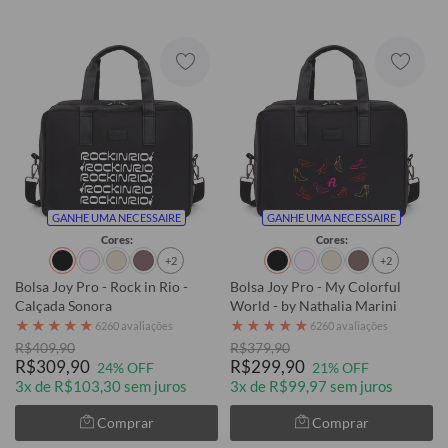
GANHE UMA NECESSAIRE
GANHE UMA NECESSAIRE
Cores:
Cores:
+2
+2
Bolsa Joy Pro - Rock in Rio -
Bolsa Joy Pro - My Colorful
Calçada Sonora
World - by Nathalia Marini
★
★
★
★
★
★
★
★
★
★
6260 avaliações
6260 avaliações
R$409,90
R$379,90
R$309,90
R$299,90
24% OFF
21% OFF
3x de R$103,30 sem juros
3x de R$99,97 sem juros
Comprar
Comprar