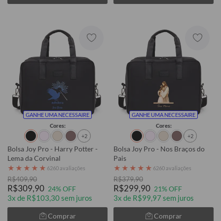
GANHE UMA NECESSAIRE
GANHE UMA NECESSAIRE
Cores:
Cores:
+2
+2
Bolsa Joy Pro - Harry Potter -
Bolsa Joy Pro - Nos Braços do
Lema da Corvinal
Pais
★
★
★
★
★
★
★
★
★
★
6260 avaliações
6260 avaliações
R$409,90
R$379,90
R$309,90
R$299,90
24% OFF
21% OFF
3x de R$103,30 sem juros
3x de R$99,97 sem juros
Comprar
Comprar