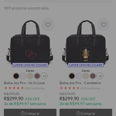
989 produtos encontrados
GANHE UMA NECESSAIRE
GANHE UMA NECESSAIRE
Cores:
Cores:
+2
+2
Bolsa Joy Pro - Us in Love
Bolsa Joy Pro - Candeeiro
★
★
★
★
★
★
★
★
★
★
6260 avaliações
6260 avaliações
R$379,90
R$379,90
R$299,90
R$299,90
21% OFF
21% OFF
3x de R$99,97 sem juros
3x de R$99,97 sem juros
Comprar
Comprar