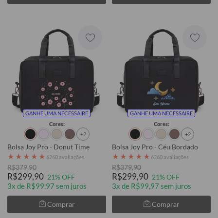
GANHE UMA NECESSAIRE
GANHE UMA NECESSAIRE
Cores:
Cores:
+2
+2
Bolsa Joy Pro - Donut Time
Bolsa Joy Pro - Céu Bordado
★
★
★
★
★
★
★
★
★
★
6260 avaliações
6260 avaliações
R$379,90
R$379,90
R$299,90
R$299,90
21% OFF
21% OFF
3x de R$99,97 sem juros
3x de R$99,97 sem juros
Comprar
Comprar