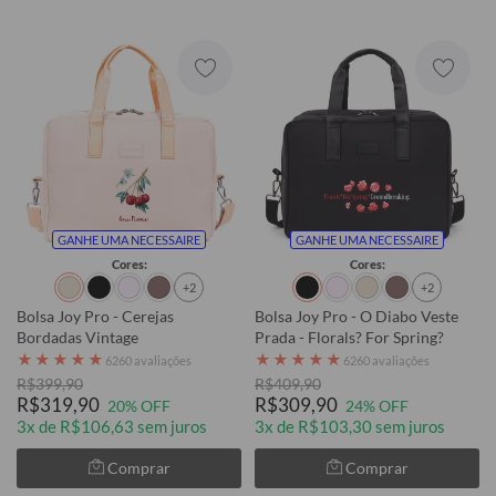
GANHE UMA NECESSAIRE
GANHE UMA NECESSAIRE
Cores:
Cores:
+2
+2
Bolsa Joy Pro - Cerejas
Bolsa Joy Pro - O Diabo Veste
Bordadas Vintage
Prada - Florals? For Spring?
★
★
★
★
★
★
★
★
★
★
6260 avaliações
6260 avaliações
R$399,90
R$409,90
R$319,90
R$309,90
20% OFF
24% OFF
3x de R$106,63 sem juros
3x de R$103,30 sem juros
Comprar
Comprar