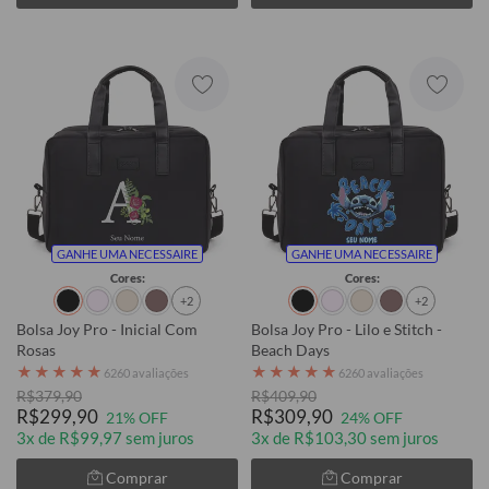
GANHE UMA NECESSAIRE
GANHE UMA NECESSAIRE
Cores:
Cores:
+2
+2
Bolsa Joy Pro - Inicial Com
Bolsa Joy Pro - Lilo e Stitch -
Rosas
Beach Days
★
★
★
★
★
★
★
★
★
★
6260 avaliações
6260 avaliações
R$379,90
R$409,90
R$299,90
R$309,90
21% OFF
24% OFF
3x de R$99,97 sem juros
3x de R$103,30 sem juros
Comprar
Comprar