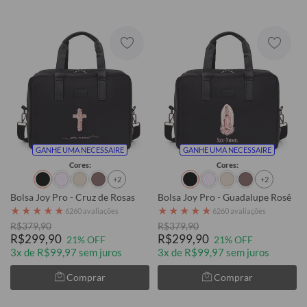
GANHE UMA NECESSAIRE
GANHE UMA NECESSAIRE
Cores:
Cores:
+2
+2
Bolsa Joy Pro - Cruz de Rosas
Bolsa Joy Pro - Guadalupe Rosê
★
★
★
★
★
★
★
★
★
★
6260 avaliações
6260 avaliações
R$379,90
R$379,90
R$299,90
R$299,90
21% OFF
21% OFF
3x de R$99,97 sem juros
3x de R$99,97 sem juros
Comprar
Comprar