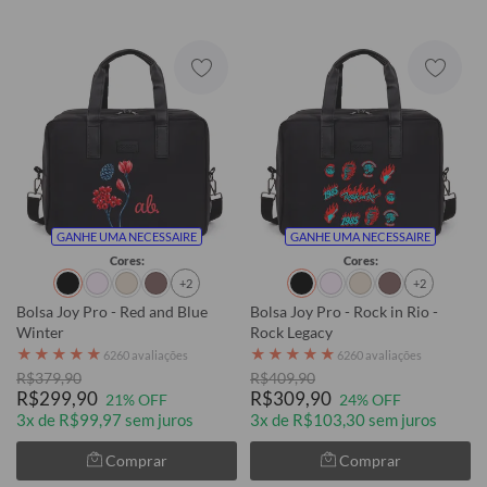
GANHE UMA NECESSAIRE
GANHE UMA NECESSAIRE
Cores:
Cores:
+2
+2
Bolsa Joy Pro - Red and Blue
Bolsa Joy Pro - Rock in Rio -
Winter
Rock Legacy
★
★
★
★
★
★
★
★
★
★
6260 avaliações
6260 avaliações
R$379,90
R$409,90
R$299,90
R$309,90
21% OFF
24% OFF
3x de R$99,97 sem juros
3x de R$103,30 sem juros
Comprar
Comprar