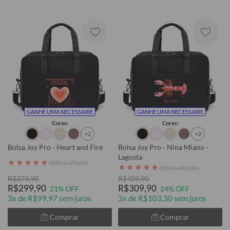
GANHE UMA NECESSAIRE
GANHE UMA NECESSAIRE
Cores:
Cores:
+2
+2
Bolsa Joy Pro - Heart and Fire
Bolsa Joy Pro - Nina Miano -
Lagosta
★
★
★
★
★
6260 avaliações
★
★
★
★
★
6260 avaliações
R$379,90
R$409,90
R$299,90
R$309,90
21% OFF
24% OFF
3x de R$99,97 sem juros
3x de R$103,30 sem juros
Comprar
Comprar