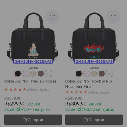
GANHE UMA NECESSAIRE
GANHE UMA NECESSAIRE
Cores:
Cores:
+2
+2
Bolsa Joy Pro - Maria & Rosas
Bolsa Joy Pro - Rock in Rio -
Headliner Fire
★
★
★
★
★
6260 avaliações
★
★
★
★
★
6260 avaliações
R$379,90
R$409,90
R$299,90
R$309,90
21% OFF
24% OFF
3x de R$99,97 sem juros
3x de R$103,30 sem juros
Comprar
Comprar