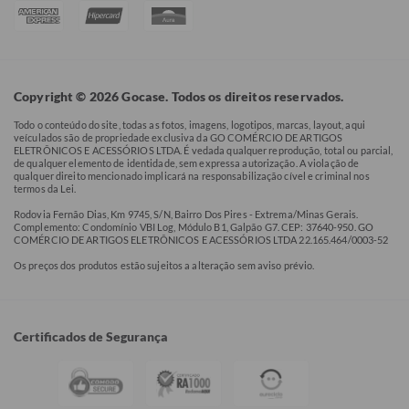
Copyright © 2026 Gocase. Todos os direitos reservados.
Todo o conteúdo do site, todas as fotos, imagens, logotipos, marcas, layout, aqui
veículados são de propriedade exclusiva da GO COMÉRCIO DE ARTIGOS
ELETRÔNICOS E ACESSÓRIOS LTDA. É vedada qualquer reprodução, total ou parcial,
de qualquer elemento de identidade, sem expressa autorização. A violação de
qualquer direito mencionado implicará na responsabilização cível e criminal nos
termos da Lei.
Rodovia Fernão Dias, Km 9745, S/N, Bairro Dos Pires - Extrema/Minas Gerais.
Complemento: Condomínio VBI Log, Módulo B1, Galpão G7. CEP: 37640-950. GO
COMÉRCIO DE ARTIGOS ELETRÔNICOS E ACESSÓRIOS LTDA 22.165.464/0003-52
Os preços dos produtos estão sujeitos a alteração sem aviso prévio.
Certificados de Segurança