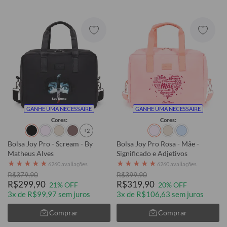
GANHE UMA NECESSAIRE
GANHE UMA NECESSAIRE
Cores:
Cores:
+2
Bolsa Joy Pro - Scream - By
Bolsa Joy Pro Rosa - Mãe -
Matheus Alves
Significado e Adjetivos
★
★
★
★
★
★
★
★
★
★
6260 avaliações
6260 avaliações
R$379,90
R$399,90
R$299,90
R$319,90
21% OFF
20% OFF
3x de R$99,97 sem juros
3x de R$106,63 sem juros
Comprar
Comprar