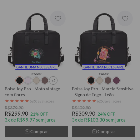
GANHE UMA NECESSAIRE
GANHE UMA NECESSAIRE
Cores:
Cores:
+2
Bolsa Joy Pro - Moto vintage
Bolsa Joy Pro - Marcia Sensitiva
com flores
- Signo de Fogo - Leão
★
★
★
★
★
★
★
★
★
★
6260 avaliações
6260 avaliações
R$379,90
R$409,90
R$299,90
R$309,90
21% OFF
24% OFF
3x de R$99,97 sem juros
3x de R$103,30 sem juros
Comprar
Comprar