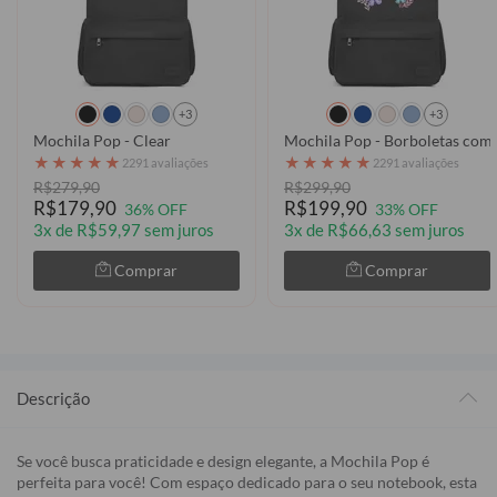
+3
+3
Mochila Pop - Clear
Mochila Pop - Borboletas com
★
★
★
★
★
★
★
★
★
★
2291 avaliações
2291 avaliações
R$279,90
R$299,90
R$179,90
R$199,90
36% OFF
33% OFF
3x de R$59,97 sem juros
3x de R$66,63 sem juros
Comprar
Comprar
Descrição
Se você busca praticidade e design elegante, a Mochila Pop é
perfeita para você! Com espaço dedicado para o seu notebook, esta