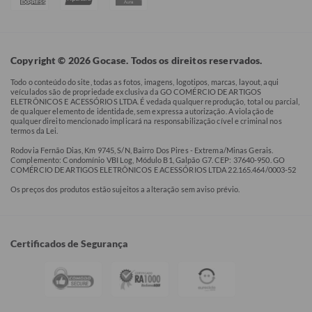
Copyright © 2026 Gocase. Todos os direitos reservados.
Todo o conteúdo do site, todas as fotos, imagens, logotipos, marcas, layout, aqui
veículados são de propriedade exclusiva da GO COMÉRCIO DE ARTIGOS
ELETRÔNICOS E ACESSÓRIOS LTDA. É vedada qualquer reprodução, total ou parcial,
de qualquer elemento de identidade, sem expressa autorização. A violação de
qualquer direito mencionado implicará na responsabilização cível e criminal nos
termos da Lei.
Rodovia Fernão Dias, Km 9745, S/N, Bairro Dos Pires - Extrema/Minas Gerais.
Complemento: Condomínio VBI Log, Módulo B1, Galpão G7. CEP: 37640-950. GO
COMÉRCIO DE ARTIGOS ELETRÔNICOS E ACESSÓRIOS LTDA 22.165.464/0003-52
Os preços dos produtos estão sujeitos a alteração sem aviso prévio.
Certificados de Segurança