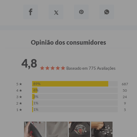
Opinião dos consumidores
4,8
Baseado em 775 Avaliações
89%
5 ★
687
6%
4 ★
50
3%
3 ★
24
1%
2 ★
9
1%
1 ★
5