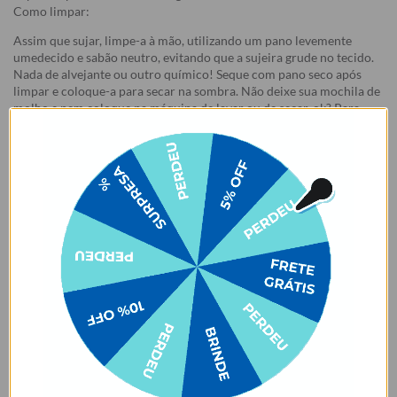
Como limpar:
Assim que sujar, limpe-a à mão, utilizando um pano levemente
umedecido e sabão neutro, evitando que a sujeira grude no tecido.
Nada de alvejante ou outro químico! Seque com pano seco após
limpar e coloque-a para secar na sombra. Não deixe sua mochila de
molho e nem coloque na máquina de lavar ou de secar, ok? Para
deixar seu produto incrível, evite deixá-lo exposto ao sol e siga as
instruções corretas para lavagem.
✨ Cuidados com produtos em cores claras ✨
Nossas bolsas e bolsas térmicas em tons claros 👜🤍 merecem um
cuidado especial no dia a dia! Evite o contato ou atrito com tecidos
que soltam tinta, como calças jeans 👖 ou roupas escuras 🖤. Isso
pode causar manchas permanentes devido à migração de cor. ⚠️
Manchas desse tipo são consideradas mau uso e não estão cobertas
pela garantia.
E não para por ai:
a variante de cor off white traz um toque
especial com um leve tom de rosa. 🌸🥰✨
Garantia:
Arrependimento