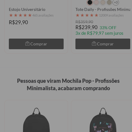
+3
Estojo Universitário
Tote Daily - Profissões Minimal
★
★
★
★
★
★
★
★
★
★
465 avaliações
12009 avaliações
R$29,90
R$359,90
R$239,90
33% OFF
3x de R$79,97 sem juros
Comprar
Comprar
Pessoas que viram Mochila Pop - Profissões
Minimalista, acabaram comprando