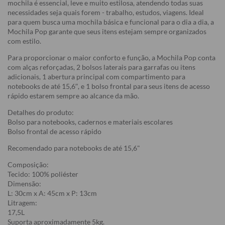
mochila é essencial, leve e muito estilosa, atendendo todas suas
necessidades seja quais forem - trabalho, estudos, viagens. Ideal
para quem busca uma mochila básica e funcional para o dia a dia, a
Mochila Pop garante que seus itens estejam sempre organizados
com estilo.
Para proporcionar o maior conforto e função, a Mochila Pop conta
com alças reforçadas, 2 bolsos laterais para garrafas ou itens
adicionais, 1 abertura principal com compartimento para
notebooks de até 15,6”, e 1 bolso frontal para seus itens de acesso
rápido estarem sempre ao alcance da mão.
Detalhes do produto:
Bolso para notebooks, cadernos e materiais escolares
Bolso frontal de acesso rápido
Recomendado para notebooks de até 15,6"
Composição:
Tecido: 100% poliéster
Dimensão:
L: 30cm x A: 45cm x P: 13cm
Litragem:
17,5L
Suporta aproximadamente 5kg.