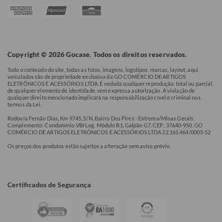
Copyright © 2026 Gocase. Todos os direitos reservados.
Todo o conteúdo do site, todas as fotos, imagens, logotipos, marcas, layout, aqui
veículados são de propriedade exclusiva da GO COMÉRCIO DE ARTIGOS
ELETRÔNICOS E ACESSÓRIOS LTDA. É vedada qualquer reprodução, total ou parcial,
de qualquer elemento de identidade, sem expressa autorização. A violação de
qualquer direito mencionado implicará na responsabilização cível e criminal nos
termos da Lei.
Rodovia Fernão Dias, Km 9745, S/N, Bairro Dos Pires - Extrema/Minas Gerais.
Complemento: Condomínio VBI Log, Módulo B1, Galpão G7. CEP: 37640-950. GO
COMÉRCIO DE ARTIGOS ELETRÔNICOS E ACESSÓRIOS LTDA 22.165.464/0003-52
Os preços dos produtos estão sujeitos a alteração sem aviso prévio.
Certificados de Segurança