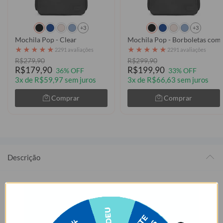
+3
+3
Mochila Pop - Clear
Mochila Pop - Borboletas com
★
★
★
★
★
★
★
★
★
★
2291 avaliações
2291 avaliações
R$279,90
R$299,90
R$179,90
R$199,90
36% OFF
33% OFF
3x de R$59,97 sem juros
3x de R$66,63 sem juros
Comprar
Comprar
Descrição
Se você busca praticidade e design elegante, a Mochila Pop é
perfeita para você! Com espaço dedicado para o seu notebook, esta
mochila é essencial, leve e muito estilosa, atendendo todas suas
necessidades seja quais forem - trabalho, estudos, viagens. Ideal