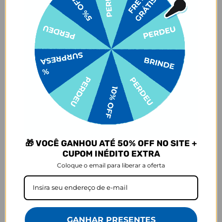
para quem busca uma mochila básica e funcional para o dia a dia, a
Mochila Pop garante que seus itens estejam sempre organizados
com estilo.
Para proporcionar o maior conforto e função, a Mochila Pop conta
com alças reforçadas, 2 bolsos laterais para garrafas ou itens
adicionais, 1 abertura principal com compartimento para
notebooks de até 15,6”, e 1 bolso frontal para seus itens de acesso
rápido estarem sempre ao alcance da mão.
Detalhes do produto:
Bolso para notebooks, cadernos e materiais escolares
Bolso frontal de acesso rápido
Recomendado para notebooks de até 15,6"
Composição:
🎁 VOCÊ GANHOU ATÉ 50% OFF NO SITE +
Tecido: 100% poliéster
CUPOM INÉDITO EXTRA
Dimensão:
Coloque o email para liberar a oferta
L: 30cm x A: 45cm x P: 13cm
Litragem:
17,5L
Suporta aproximadamente 5kg.
Como limpar:
GANHAR PRESENTES