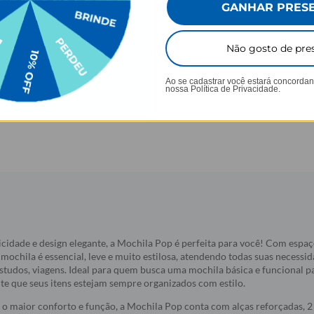
★
★
★
★
★
★
★
★
★
★
GANHAR PRES
 avaliações
68129 avaliações
R$259,90
R$159,90
R$139,90
R$99,90
% OFF
46% OFF
3
Não gosto de pre
sem juros
3x de R$46,63 sem juros
3x de R$33,
prar
Comprar
Ao se cadastrar você estará concorda
nossa
Política de Privacidade.
icidade e design elegante, a Mochila Pop é perfeita para você! Com espa
mochila é essencial, leve e muito estilosa, atendendo todas suas necessid
studos, viagens. Ideal para quem busca uma mochila básica e funcional par
e que seus itens estejam sempre organizados com estilo.
o maior conforto e função, a Mochila Pop conta com alças reforçadas, 2 