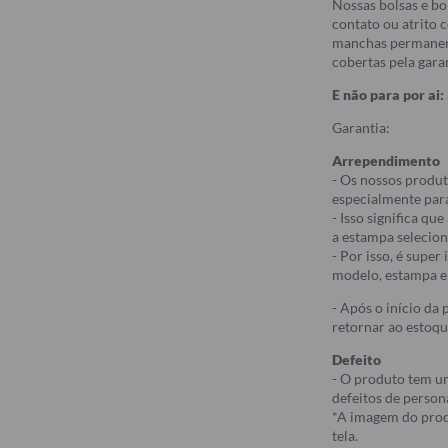
Nossas bolsas e bo
contato ou atrito 
manchas permanent
cobertas pela garan
E não para por ai:
Garantia:
Arrependimento
- Os nossos produt
especialmente par
- Isso significa q
a estampa selecio
- Por isso, é supe
modelo, estampa e 
- Após o início da
retornar ao estoqu
Defeito
- O produto tem um
defeitos de person
*A imagem do produ
tela.