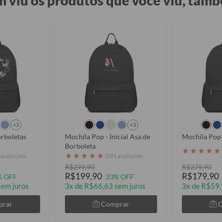
 viu os produtos que você viu, tamb
+3
+3
orboletas
Mochila Pop - Inicial Asa de
Mochila Pop 
Borboleta
★
★
★
★
★
★
★
★
★
★
 avaliações
2291 avaliações
R$299,90
R$279,90
R$199,90
R$179,90
% OFF
33% OFF
sem juros
3x de R$66,63 sem juros
3x de R$59,
prar
Comprar