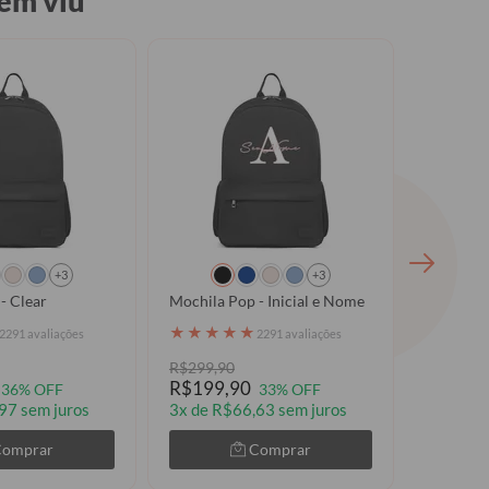
ém viu
+3
+3
- Clear
Mochila Pop - Inicial e Nome
Mochila P
★
★
★
★
★
★
★
★
2291 avaliações
2291 avaliações
R$299,90
R$299,9
R$199,90
R$199,
36% OFF
33% OFF
97 sem juros
3x de R$66,63 sem juros
3x de R$
Comprar
Comprar