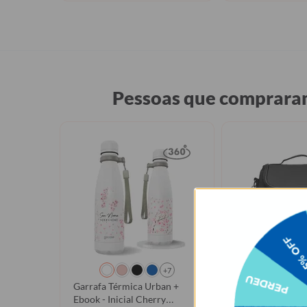
Pessoas que compraram
GANHE UM
+7
Garrafa Térmica Urban +
Bolsa Térmica Fr
Ebook - Inicial Cherry
Iniciais Cherry 