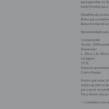
para garrafas ou i
bolso frontal para
Detalhes do produ
Bolso para noteboo
Bolso frontal de a
Recomendado para 
Composição:
Tecido: 100% polié
Dimensão:
L: 30cm x A: 45cm
Litragem:
17,5L
Suporta aproxima
Como limpar:
Assim que sujar, l
sujeira grude no t
para secar na somb
Para deixar seu pro
✨ Cuidados com pr