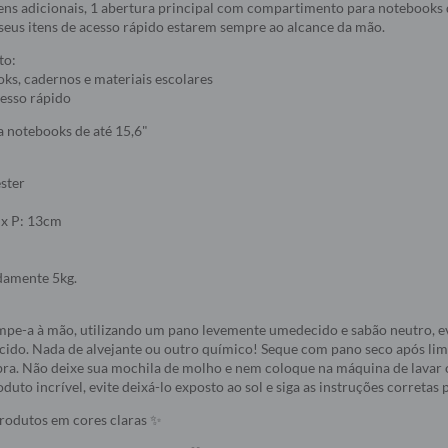
tens adicionais, 1 abertura principal com compartimento para notebooks d
 seus itens de acesso rápido estarem sempre ao alcance da mão.
to:
ks, cadernos e materiais escolares
cesso rápido
notebooks de até 15,6"
ster
 x P: 13cm
damente 5kg.
impe-a à mão, utilizando um pano levemente umedecido e sabão neutro, e
ecido. Nada de alvejante ou outro químico! Seque com pano seco após li
ra. Não deixe sua mochila de molho e nem coloque na máquina de lavar o
duto incrível, evite deixá-lo exposto ao sol e siga as instruções corretas
odutos em cores claras ✨