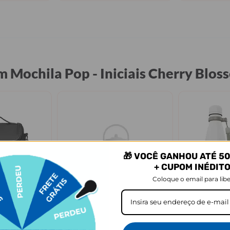
 Mochila Pop - Iniciais Cherry Bl
🎁 VOCÊ GANHOU ATÉ 50
+ CUPOM INÉDIT
Coloque o email para libe
 MIMO
+6
uit Pro -
Garrafa Térmica Mini + Ebook
Garrafa Térm
Blossom
- Pré-história
Ebook - Cora