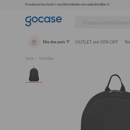
Produtos incríveis + sua identidade em cada detalhe ✨
Dia dos pais 👔
OUTLET até 50% OFF
Té
Início
Mochilas