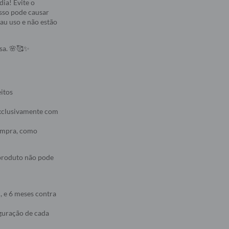
ia! Evite o
Isso pode causar
au uso e não estão
osa. 🌸🥰✨
eitos
 exclusivamente com
compra, como
 produto não pode
, e 6 meses contra
iguração de cada