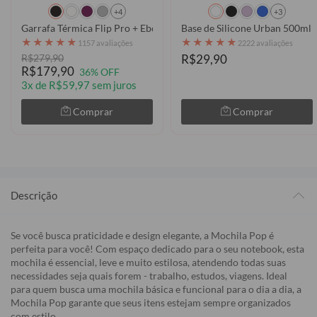
+4
+3
Garrafa Térmica Flip Pro + Ebook - Flores do Campo em Aquarela
Base de Silicone Urban 500ml
★
★
★
★
★
★
★
★
★
★
1157 avaliações
2222 avaliações
R$279,90
R$29,90
R$179,90
36% OFF
3x de R$59,97 sem juros
Comprar
Comprar
Descrição
Se você busca praticidade e design elegante, a Mochila Pop é
perfeita para você! Com espaço dedicado para o seu notebook, esta
mochila é essencial, leve e muito estilosa, atendendo todas suas
necessidades seja quais forem - trabalho, estudos, viagens. Ideal
para quem busca uma mochila básica e funcional para o dia a dia, a
Mochila Pop garante que seus itens estejam sempre organizados
com estilo.