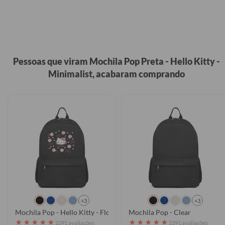
Pessoas que viram Mochila Pop Preta - Hello Kitty -
Minimalist, acabaram comprando
+3
+3
Mochila Pop - Hello Kitty - Floral Cute
Mochila Pop - Clear
★
★
★
★
★
★
★
★
★
★
2291 avaliações
2291 avaliações