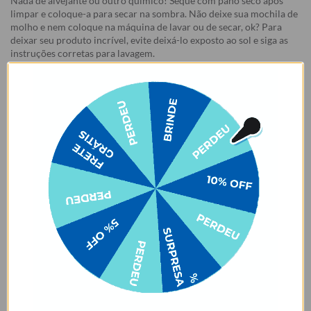
Nada de alvejante ou outro químico! Seque com pano seco após
limpar e coloque-a para secar na sombra. Não deixe sua mochila de
molho e nem coloque na máquina de lavar ou de secar, ok? Para
deixar seu produto incrível, evite deixá-lo exposto ao sol e siga as
instruções corretas para lavagem.
✨ Cuidados com produtos em cores claras ✨
Nossas bolsas e bolsas térmicas em tons claros 👜🤍 merecem um
cuidado especial no dia a dia! Evite o contato ou atrito com tecidos
que soltam tinta, como calças jeans 👖 ou roupas escuras 🖤. Isso
pode causar manchas permanentes devido à migração de cor. ⚠️
Manchas desse tipo são consideradas mau uso e não estão cobertas
pela garantia.
E não para por ai:
a variante de cor off white traz um toque
especial com um leve tom de rosa. 🌸🥰✨
Garantia:
Arrependimento
- Os nossos produtos personalizados (
estampados ou
customizados com nome/foto
) são feitos especialmente para você,
de acordo com a opção escolhida no momento da compra.
- Isso significa que a produção só começa após a confirmação do