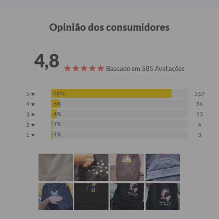
Opinião dos consumidores
4,8
Baseado em 585 Avaliações
88%
5 ★
517
6%
4 ★
36
4%
3 ★
23
1%
2 ★
6
1%
1 ★
3