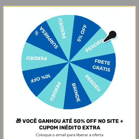
Assim que sujar, limpe-a à mão, utilizando um pano levemente
umedecido e sabão neutro, evitando que a sujeira grude no tecido.
Nada de alvejante ou outro químico! Seque com pano seco após
limpar e coloque-a para secar na sombra. Não deixe sua mochila de
molho e nem coloque na máquina de lavar ou de secar, ok? Para
deixar seu produto incrível, evite deixá-lo exposto ao sol e siga as
instruções corretas para lavagem.
✨ Cuidados com produtos em cores claras ✨
Nossas bolsas e bolsas térmicas em tons claros 👜🤍 merecem um
cuidado especial no dia a dia! Evite o contato ou atrito com tecidos
que soltam tinta, como calças jeans 👖 ou roupas escuras 🖤. Isso
pode causar manchas permanentes devido à migração de cor. ⚠️
Manchas desse tipo são consideradas mau uso e não estão cobertas
pela garantia.
E não para por ai:
a variante de cor off white traz um toque
especial com um leve tom de rosa. 🌸🥰✨
Garantia:
🎁 VOCÊ GANHOU ATÉ 50% OFF NO SITE +
CUPOM INÉDITO EXTRA
Arrependimento
Coloque o email para liberar a oferta
- Os nossos produtos personalizados (
estampados ou