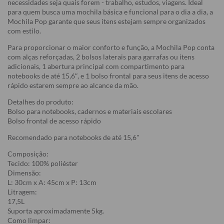
necessidades seja quais forem - trabalho, estudos, viagens. Ideal
para quem busca uma mochila básica e funcional para o dia a dia, a
Mochila Pop garante que seus itens estejam sempre organizados
com estilo.
Para proporcionar o maior conforto e função, a Mochila Pop conta
com alças reforçadas, 2 bolsos laterais para garrafas ou itens
adicionais, 1 abertura principal com compartimento para
notebooks de até 15,6”, e 1 bolso frontal para seus itens de acesso
rápido estarem sempre ao alcance da mão.
Detalhes do produto:
Bolso para notebooks, cadernos e materiais escolares
Bolso frontal de acesso rápido
Recomendado para notebooks de até 15,6"
Composição:
Tecido: 100% poliéster
Dimensão:
L: 30cm x A: 45cm x P: 13cm
Litragem:
17,5L
Suporta aproximadamente 5kg.
Como limpar: