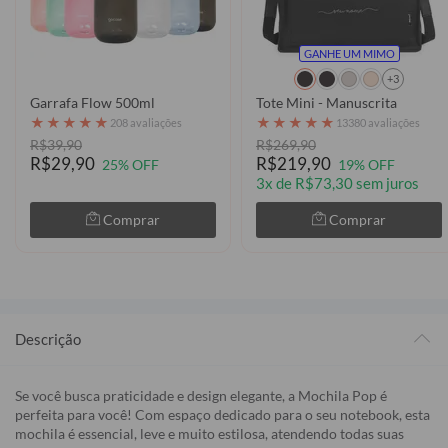
GANHE UM MIMO
+3
Garrafa Flow 500ml
Tote Mini - Manuscrita
★
★
★
★
★
★
★
★
★
★
208 avaliações
13380 avaliações
R$39,90
R$269,90
R$29,90
R$219,90
25% OFF
19% OFF
3x de R$73,30 sem juros
Comprar
Comprar
Descrição
Se você busca praticidade e design elegante, a Mochila Pop é
perfeita para você! Com espaço dedicado para o seu notebook, esta
mochila é essencial, leve e muito estilosa, atendendo todas suas