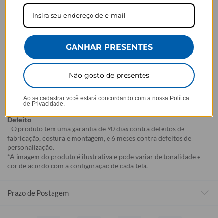
customizados com nome/foto
) são feitos especialmente para você,
de acordo com a opção escolhida no momento da compra.
- Isso significa que a produção só começa após a confirmação do
pedido, e o item é criado exclusivamente com a estampa
selecionada,
mesmo quando não há customização com nome
.
GANHAR PRESENTES
- Por isso, é super importante conferir com atenção todos os
detalhes antes de finalizar a compra, como modelo, estampa e
variações escolhidas.
Não gosto de presentes
- Após o início da produção,
não é possível realizar
cancelamentos ou alterações
, pois o produto não pode retornar
Ao se cadastrar você estará concordando com a nossa
Política
ao estoque.
de Privacidade.
Defeito
- O produto tem uma garantia de 90 dias contra defeitos de
fabricação, costura e montagem, e 6 meses contra defeitos de
personalização.
*A imagem do produto é ilustrativa e pode variar de tonalidade e
cor de acordo com a configuração de cada tela.
Prazo de Postagem