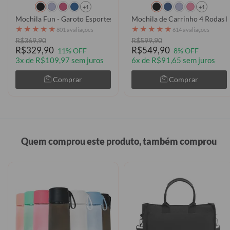
+1
+1
Mochila Fun - Garoto Esportes
Mochila de Carrinho 4 Rodas F
★
★
★
★
★
★
★
★
★
★
801 avaliações
614 avaliações
R$369,90
R$599,90
R$329,90
R$549,90
11% OFF
8% OFF
3x de R$109,97 sem juros
6x de R$91,65 sem juros
Comprar
Comprar
Quem comprou este produto, também comprou