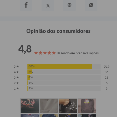
Opinião dos consumidores
4,8
Baseado em 587 Avaliações
88%
5 ★
519
6%
4 ★
36
4%
3 ★
23
1%
2 ★
6
1%
1 ★
3