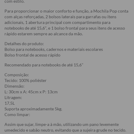
com estilo.
Para proporcionar o maior conforto e função, a Mochila Pop conta
com alças reforçadas, 2 bolsos laterais para garrafas ou itens
adicionais, 1 abertura principal com compartimento para
notebooks de até 15,6”, e 1 bolso frontal para seus itens de acesso
rápido estarem sempre ao alcance da mão.
Detalhes do produto:
Bolso para notebooks, cadernos e materiais escolares
Bolso frontal de acesso rápido
Recomendado para notebooks de até 15,6"
Composição:
Tecido: 100% poliéster
Dimensão:
L: 30cm x A: 45cm x P: 13cm
Litragem:
17,5L
Suporta aproximadamente 5kg.
Como limpar:
Assim que sujar, limpe-a à mão, utilizando um pano levemente
umedecido e sabão neutro, evitando que a sujeira grude no tecido.