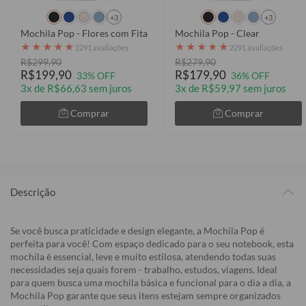
+3
+3
Mochila Pop - Flores com Fita
Mochila Pop - Clear
★
★
★
★
★
★
★
★
★
★
2291 avaliações
2291 avaliações
R$299,90
R$279,90
R$199,90
R$179,90
33% OFF
36% OFF
3x de R$66,63 sem juros
3x de R$59,97 sem juros
Comprar
Comprar
Descrição
Se você busca praticidade e design elegante, a Mochila Pop é
perfeita para você! Com espaço dedicado para o seu notebook, esta
mochila é essencial, leve e muito estilosa, atendendo todas suas
necessidades seja quais forem - trabalho, estudos, viagens. Ideal
para quem busca uma mochila básica e funcional para o dia a dia, a
Mochila Pop garante que seus itens estejam sempre organizados