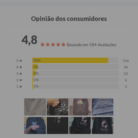
Opinião dos consumidores
4,8
Baseado em 584 Avaliações
88%
5 ★
516
6%
4 ★
36
4%
3 ★
23
1%
2 ★
6
1%
1 ★
3