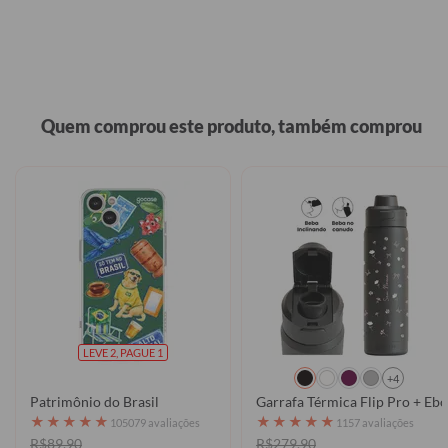
Quem comprou este produto, também comprou
LEVE 2, PAGUE 1
+4
Patrimônio do Brasil
★
★
★
★
★
★
★
★
★
★
105079 avaliações
1157 avaliações
R$89,90
R$279,90