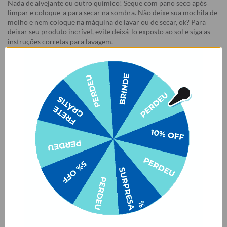
Nada de alvejante ou outro químico! Seque com pano seco após
limpar e coloque-a para secar na sombra. Não deixe sua mochila de
molho e nem coloque na máquina de lavar ou de secar, ok? Para
deixar seu produto incrível, evite deixá-lo exposto ao sol e siga as
instruções corretas para lavagem.
✨ Cuidados com produtos em cores claras ✨
Nossas bolsas e bolsas térmicas em tons claros 👜🤍 merecem um
cuidado especial no dia a dia! Evite o contato ou atrito com tecidos
que soltam tinta, como calças jeans 👖 ou roupas escuras 🖤. Isso
pode causar manchas permanentes devido à migração de cor. ⚠️
Manchas desse tipo são consideradas mau uso e não estão cobertas
pela garantia.
E não para por ai:
a variante de cor off white traz um toque
especial com um leve tom de rosa. 🌸🥰✨
Garantia:
Arrependimento
- Os nossos produtos personalizados (
estampados ou
customizados com nome/foto
) são feitos especialmente para você,
de acordo com a opção escolhida no momento da compra.
- Isso significa que a produção só começa após a confirmação do