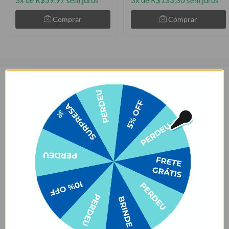
3x de R$59,97 sem juros
3x de R$133,30 sem juros
Comprar
Comprar
Descrição
Apresentando a mochila Fun: Visual jovem, amplo espaço de
armazenamento e funcionalidade sem esforço, esta mochila
certamente se tornará seu acessório preferido para te acompanhar
no seu dia a dia.
Ao escolher uma mochila, é importante levar em consideração
alguns aspectos importantes, como tamanho adequado para as suas
necessidades, resistência e acabamento do material, mas acima de
tudo a estampa que mais reflete a sua personalidade e estilo; afinal
ela vai te acompanhar nas suas atividades diárias, seja na escola,
faculdade ou trabalho.
Por isso a mochila Fun foi pensada para te acompanhar em
qualquer ambiente, ela possui dois compartimentos de zíper
amplos, um bolsinho interno para acomodar seu notebook até 15,6”