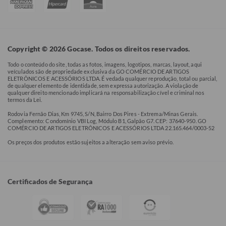
Copyright © 2026 Gocase. Todos os direitos reservados.
Todo o conteúdo do site, todas as fotos, imagens, logotipos, marcas, layout, aqui
veículados são de propriedade exclusiva da GO COMÉRCIO DE ARTIGOS
ELETRÔNICOS E ACESSÓRIOS LTDA. É vedada qualquer reprodução, total ou parcial,
de qualquer elemento de identidade, sem expressa autorização. A violação de
qualquer direito mencionado implicará na responsabilização cível e criminal nos
termos da Lei.
Rodovia Fernão Dias, Km 9745, S/N, Bairro Dos Pires - Extrema/Minas Gerais.
Complemento: Condomínio VBI Log, Módulo B1, Galpão G7. CEP: 37640-950. GO
COMÉRCIO DE ARTIGOS ELETRÔNICOS E ACESSÓRIOS LTDA 22.165.464/0003-52
Os preços dos produtos estão sujeitos a alteração sem aviso prévio.
Certificados de Segurança