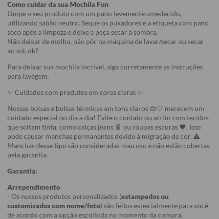
Como cuidar da sua Mochila Fun
Limpe o seu produto com um pano levemente umedecido,
utilizando sabão neutro. Seque os puxadores e a etiqueta com pano
seco após a limpeza e deixe a peça secar à sombra.
Não deixar de molho, não pôr na máquina de lavar/secar ou secar
ao sol, ok?
Para deixar sua mochila incrível, siga corretamente as instruções
para lavagem.
✨ Cuidados com produtos em cores claras ✨
Nossas bolsas e bolsas térmicas em tons claros 👜🤍 merecem um
cuidado especial no dia a dia! Evite o contato ou atrito com tecidos
que soltam tinta, como calças jeans 👖 ou roupas escuras 🖤. Isso
pode causar manchas permanentes devido à migração de cor. ⚠️
Manchas desse tipo são consideradas mau uso e não estão cobertas
pela garantia.
Garantia:
Arrependimento
- Os nossos produtos personalizados (
estampados ou
customizados com nome/foto
) são feitos especialmente para você,
de acordo com a opção escolhida no momento da compra.