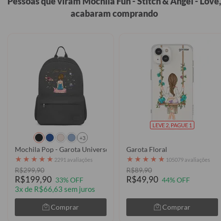
Pessoas que viram Mochila Fun - Stitch & Angel - Love,
acabaram comprando
LEVE 2, PAGUE 1
+3
Mochila Pop - Garota Universo
Garota Floral
★
★
★
★
★
★
★
★
★
★
2291 avaliações
105079 avaliações
R$299,90
R$89,90
R$199,90
R$49,90
33% OFF
44% OFF
3x de R$66,63 sem juros
Comprar
Comprar