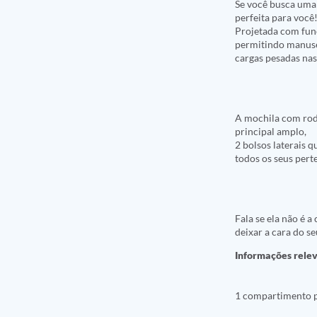
Se você busca uma 
perfeita para você
Projetada com func
permitindo manusei
cargas pesadas nas
A mochila com rodi
principal amplo,
2 bolsos laterais 
todos os seus pert
Fala se ela não é 
deixar a cara do seu
Informações rele
1 compartimento p