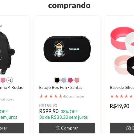
comprando
+1
inho 4 Rodas
Estojo Box Fun - Santas
Base de Silic
★
★
★
★
★
★
★
★
★
★
465 avaliações
avaliações
R$159,90
R$49,90
R$99,90
 OFF
38% OFF
sem juros
3x de R$33,30 sem juros
prar
Comprar