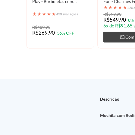
Play - Borboletas com
Fun - Charmes F
Aquarela
Manuscrito
★
★
★
★
★
430 
★
★
★
★
★
R$599,90
430 avaliações
R$549,90
8%
6x de R$91,65 
R$419,90
R$269,90
36% OFF
Com
Descrição
Mochila com Rodi