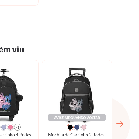
ém viu
AVISE-ME QUANDO VOLTAR
+1
arrinho 4 Rodas
Mochila de Carrinho 2 Rodas
Mochila 