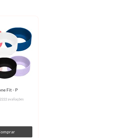
one Fit - P
2222 avaliações
Comprar