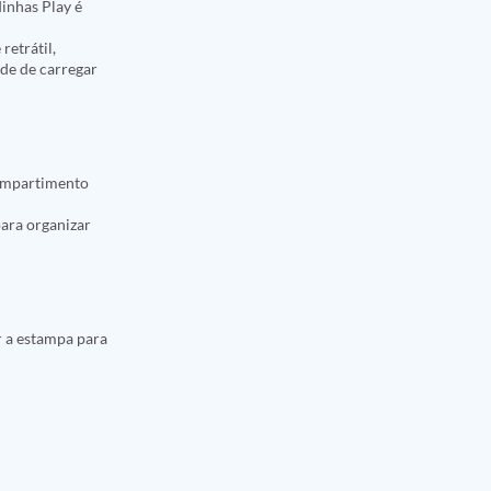
dinhas Play é
retrátil,
ade de carregar
compartimento
para organizar
r a estampa para