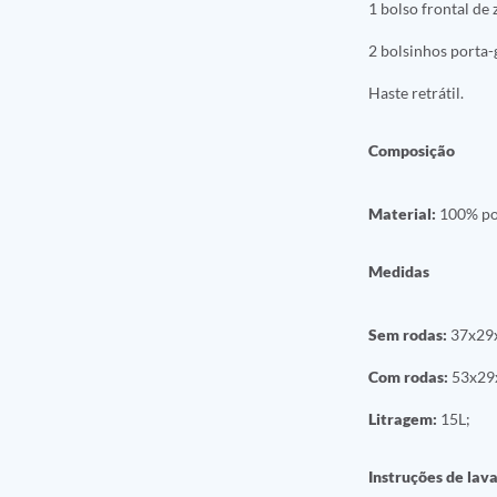
1 bolso frontal de
2 bolsinhos porta-
Haste retrátil.
Composição
Material:
100% pol
Medidas
Sem rodas:
37x29
Com rodas:
53x29
Litragem:
15L;
Instruções de lav