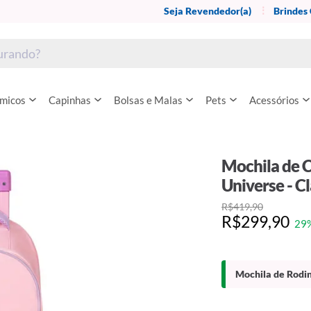
Seja Revendedor(a)
Brindes
rmicos
Capinhas
Bolsas e Malas
Pets
Acessórios
Mochila de C
Universe - C
R$419,90
R$299,90
29
Mochila de Rodin