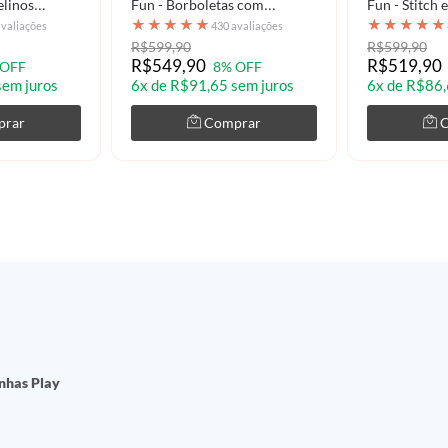
elinos
Fun - Borboletas com
Fun - Stitch 
Aquarela
★
★
★
★
★
★
★
★
★
★
avaliações
430 avaliações
R$599,90
R$599,90
R$549,90
R$519,90
 OFF
8% OFF
sem juros
6x de R$91,65 sem juros
6x de R$86,
prar
Comprar
nhas Play