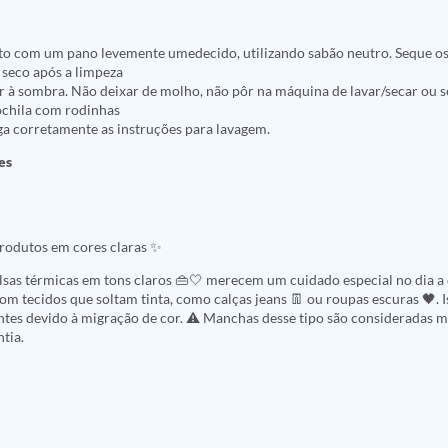
to com um pano levemente umedecido, utilizando sabão neutro. Seque os
 seco após a limpeza
ar à sombra. Não deixar de molho, não pôr na máquina de lavar/secar ou se
ochila com rodinhas
iga corretamente as instruções para lavagem.
es
odutos em cores claras ✨
lsas térmicas em tons claros 👜🤍 merecem um cuidado especial no dia a d
com tecidos que soltam tinta, como calças jeans 👖 ou roupas escuras 🖤. 
es devido à migração de cor. ⚠️ Manchas desse tipo são consideradas m
tia.