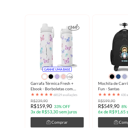
GANHE UMA BASE
+16
Garrafa Térmica Fresh +
Mochila de Carr
Ebook - Borboletas com
Fun - Santas
Aquarela - Pattern
★
★
★
★
★
★
★
★
★
★
68129 avaliações
430 
R$239,90
R$599,90
R$159,90
R$549,90
33% OFF
8%
3x de R$53,30 sem juros
6x de R$91,65 
Comprar
Com