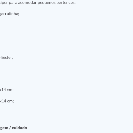
 zíper para acomodar pequenos pertences;
garrafinha;
iéster;
x14 cm;
x14 cm;
agem / cuidado