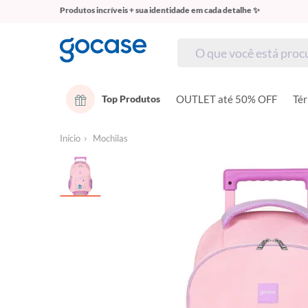
Produtos incríveis + sua identidade em cada detalhe ✨
Top Produtos
OUTLET até 50% OFF
Té
Início
Mochilas