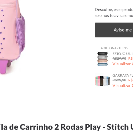
Desculpe, esse produ
se e nós te avisaremo
Avise-me 
ADICIONAR ITENS
ESTOJO UNI
R$29,90
R$
Visualizar
GARRAFA F
R$29,90
R$
Visualizar
a de Carrinho 2 Rodas Play - Stitch 