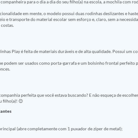
companheira para o dia a dia do seu filho(a) na escola, a mochila com ro
!
ionalidade em mente, o modelo possui duas rodinhas deslizantes e haste 
o e transporte do material escolar sem esforço e, claro, sem a necessid
 costas.
nhas Play é feita de materiais duráveis e de alta qualidade. Possui um 
que podem ser usados como porta-garrafa e um bolsinho frontal perfeito 
ences.
a companhia perfeita que você estava buscando? E não esqueça de escolhe
 filho(a)! 😊
vantes
rincipal (abre completamente com 1 puxador de zíper de metal);