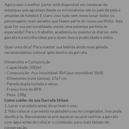
Agora vem a melhor parte: está disponível em centenas de
estampas que agradam desde os minimalistas até os pais de pets e
amantes de futebol. E claro, isso tudo sem mencionar todos os
personagens mais amados que fazem parte do nosso portfólio. Seja
qual for sua personalidade, existe uma estampa perfeita te
esperando! Para o trabalho, academia ou aventuras diárias, esta
garrafa é a escolha ideal para quem busca praticidade e estilo.
Quer uma dica? Para manter sua bebida ainda mais gelada,
recomendamos colocar gelo dentro da garrafa.
Dimensões e Composição
- Capacidade: 500ml
- Composição: Aço inoxidável 304 (aço inoxidável 18/8)
- Dimensões (com tampa): 27x7 cm
- Parede dupla isolada a vácuo
- Frasco livre de BPA
- Peso: 298g
Como cuidar da sua Garrafa Urban
1. Lavar o produto antes do primeiro uso;
2. Não colocar o produto na geladeira ou no congelador, isso pode
danificá-lo. Recomenda-se pré-aquecer ou pré-resfriar a garrafa
com água antes de colocar o conteúdo, para mais tempo de
conservação.