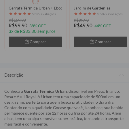
Garrafa Térmica Urban + Ebook - Internacional - Escudo 2026
Jardim de Gardenias
★
★
★
★
★
★
★
★
★
★
68129 avaliações
105079 avaliações
R$159,90
R$89,90
R$99,90
R$49,90
38% OFF
44% OFF
3x de R$33,30 sem juros
Comprar
Comprar
Descrição
Conheça a
Garrafa Térmica Urban
, disponível em Preto, Branco,
Rosa e Azul Royal. A Urban tem uma capacidade de 500ml em um
design slim, perfeita para quem busca praticidade no dia a dia.
Contando com a qualidade Gocase que você já conhece, sua bebida
permanece quente por até 12 horas ou fria por até 24 horas. Além
disso, tem uma alça removível super prática, tornando o transporte
mais fácil e conveniente.