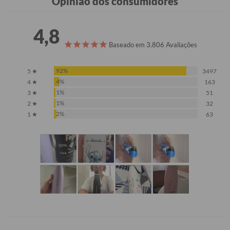
Opinião dos consumidores
4,8
Baseado em 3.806 Avaliações
92%
5 ★
3497
4%
4 ★
163
1%
3 ★
51
1%
2 ★
32
2%
1 ★
63