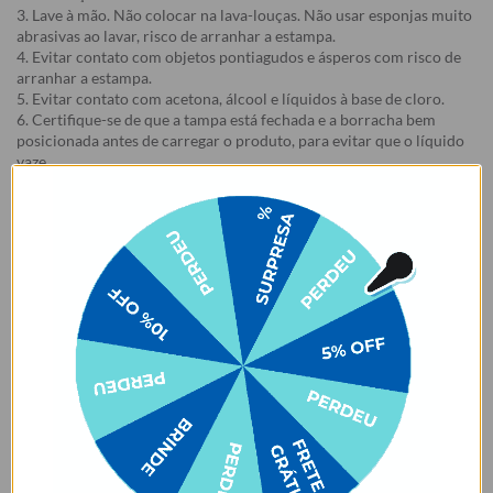
3. Lave à mão. Não colocar na lava-louças. Não usar esponjas muito
abrasivas ao lavar, risco de arranhar a estampa.
4. Evitar contato com objetos pontiagudos e ásperos com risco de
arranhar a estampa.
5. Evitar contato com acetona, álcool e líquidos à base de cloro.
6. Certifique-se de que a tampa está fechada e a borracha bem
posicionada antes de carregar o produto, para evitar que o líquido
vaze.
7. Evitar o armazenamento de líquidos gaseificados na garrafa.
8. Para garrafas que acompanham e-book, o e-book é enviado para
o e-mail cadastrado no site após a emissão da nota fiscal.
9. Essa oferta é válida na compra do Kit, em caso de cancelamento
de um dos produtos haverá perda do benefício promocional.
Garantia:
Arrependimento
- Os nossos produtos personalizados (
estampados ou
customizados com nome/foto
) são feitos especialmente para você,
de acordo com a opção escolhida no momento da compra.
- Isso significa que a produção só começa após a confirmação do
pedido, e o item é criado exclusivamente com a estampa
selecionada,
mesmo quando não há customização com nome
.