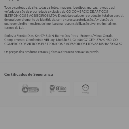
Todo o conteúdo do site, todas as fotos, imagens, logotipos, marcas, layout, aqui
veículados são de propriedade exclusiva da GO COMÉRCIO DE ARTIGOS
ELETRÔNICOS E ACESSÓRIOS LTDA. É vedada qualquer reprodução, total ou parcial,
de qualquer elemento de identidade, sem expressa autorização. A violação de
qualquer direito mencionado implicará na responsabilização cível e criminal nos
termos da Lei.
Rodovia Fernão Dias, Km 9745, S/N, Bairro Dos Pires - Extrema/Minas Gerais.
Complemento: Condomínio VBI Log, Módulo B1, Galpão G7. CEP: 37640-950. GO
COMÉRCIO DE ARTIGOS ELETRÔNICOS E ACESSÓRIOS LTDA 22.165.464/0003-52
Os preços dos produtos estão sujeitos a alteração sem aviso prévio.
Certificados de Segurança