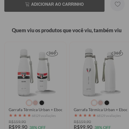
ADICIONAR AO CARRINHO
Quem viu os produtos que você viu, também viu
Garrafa Térmica Urban + Ebook - São Paulo - Faixa 2023
Garrafa Térmica Urban + Ebook
★
★
★
★
★
★
★
★
★
★
68129 avaliações
68129 avaliações
R$159,90
R$159,90
R$99,90
R$99,90
38% OFF
38% OFF