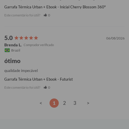
Garrafa Térmica Urban + Ebook - Inicial Cherry Blossom 360º
Este comentário foi útil?
0
06/08/2026
Brenda L.
Brazil
ótimo
qualidade impecável
Garrafa Térmica Urban + Ebook - Futurist
Este comentário foi útil?
0
<
1
2
3
>