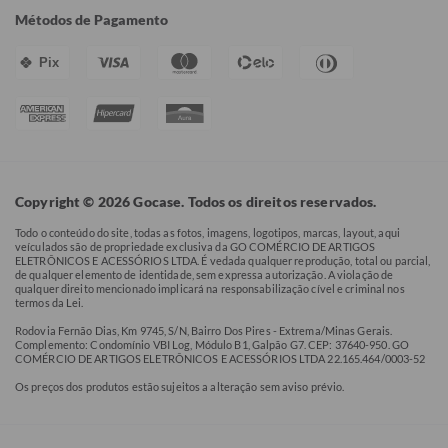
Métodos de Pagamento
Pix
Copyright © 2026 Gocase. Todos os direitos reservados.
Todo o conteúdo do site, todas as fotos, imagens, logotipos, marcas, layout, aqui
veículados são de propriedade exclusiva da GO COMÉRCIO DE ARTIGOS
ELETRÔNICOS E ACESSÓRIOS LTDA. É vedada qualquer reprodução, total ou parcial,
de qualquer elemento de identidade, sem expressa autorização. A violação de
qualquer direito mencionado implicará na responsabilização cível e criminal nos
termos da Lei.
Rodovia Fernão Dias, Km 9745, S/N, Bairro Dos Pires - Extrema/Minas Gerais.
Complemento: Condomínio VBI Log, Módulo B1, Galpão G7. CEP: 37640-950. GO
COMÉRCIO DE ARTIGOS ELETRÔNICOS E ACESSÓRIOS LTDA 22.165.464/0003-52
Os preços dos produtos estão sujeitos a alteração sem aviso prévio.