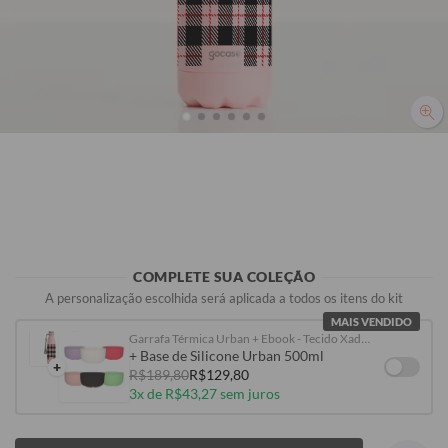
R$99,90
R$99,90
R$99,90
R$99,90
COMPLETE SUA COLEÇÃO
A personalização escolhida será aplicada a todos os itens do kit
MAIS VENDIDO
Garrafa Térmica Urban + Ebook - Tecido Xadrez
+ Base de Silicone Urban 500ml
+
R$189,80
R$129,80
3x de R$43,27 sem juros