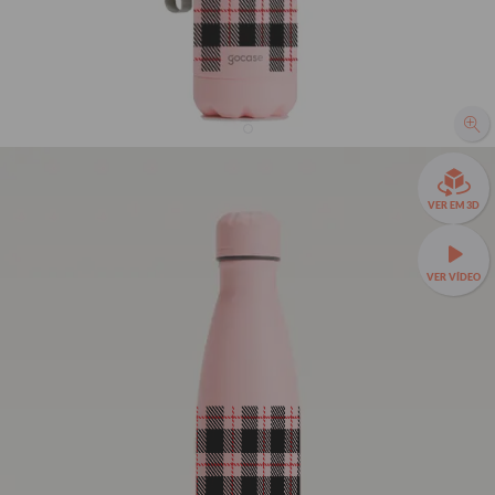
Garrafa Térmica Urban + Ebook - Tecido Xadrez
R$159,90
VER EM 3D
R$99,90
38% OFF
3x de R$33,30 sem juros
VER VÍDEO
Garrafa Térmica Urban a partir de R$89,90!
Rosa
Preta
Azul
Branca