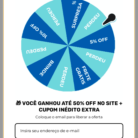
Conheça a
Garrafa Térmica Urban
, disponível em Preto, Branco,
Rosa e Azul Royal. A Urban tem uma capacidade de 500ml em um
design slim, perfeita para quem busca praticidade no dia a dia.
Contando com a qualidade Gocase que você já conhece, sua bebida
permanece quente por até 12 horas ou fria por até 24 horas. Além
disso, tem uma alça removível super prática, tornando o transporte
mais fácil e conveniente.
Agora vem a melhor parte: está disponível em centenas de
estampas que agradam desde os minimalistas até os pais de pets e
amantes de futebol. E claro, isso tudo sem mencionar todos os
personagens mais amados que fazem parte do nosso portfólio. Seja
qual for sua personalidade, existe uma estampa perfeita te
esperando! Para o trabalho, academia ou aventuras diárias, esta
garrafa é a escolha ideal para quem busca praticidade e estilo.
🎁 VOCÊ GANHOU ATÉ 50% OFF NO SITE +
Quer uma dica? Para manter sua bebida ainda mais gelada,
CUPOM INÉDITO EXTRA
recomendamos colocar gelo dentro da garrafa.
Coloque o email para liberar a oferta
Dimensões e Composição
- Capacidade: 500ml
- Composição: Aço inoxidável 304 (aço inoxidável 18/8)