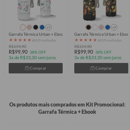
+7
+7
Garrafa Térmica Urban + Ebook - Bem Floral
Garrafa Térmica Urban + Eboo
★
★
★
★
★
★
★
★
★
★
68129 avaliações
68129 avaliações
R$159,90
R$159,90
R$99,90
R$99,90
38% OFF
38% OFF
3x de R$33,30 sem juros
3x de R$33,30 sem juros
Comprar
Comprar
Os produtos mais comprados em Kit Promocional:
Garrafa Térmica + Ebook