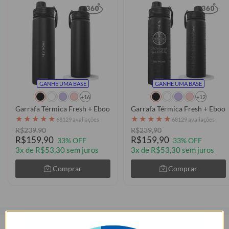
GANHE UMA BASE
GANHE UMA BASE
+16
+12
Garrafa Térmica Fresh + Ebook - Futurist
Garrafa Térmica Fresh + Ebook
★
★
★
★
★
★
★
★
★
★
68129 avaliações
68129 avaliações
R$239,90
R$239,90
R$159,90
R$159,90
33% OFF
33% OFF
3x de R$53,30 sem juros
3x de R$53,30 sem juros
Comprar
Comprar
Descrição