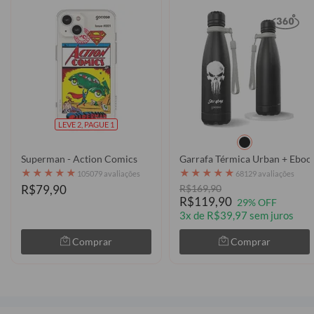
LEVE 2, PAGUE 1
Superman - Action Comics
Garrafa Térmica Urban + Ebook 
★
★
★
★
★
★
★
★
★
★
105079 avaliações
68129 avaliações
R$79,90
R$169,90
R$119,90
29% OFF
3x de R$39,97 sem juros
Comprar
Comprar