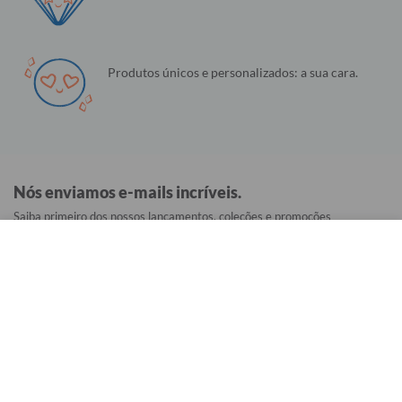
Produtos únicos e personalizados: a sua cara.
Nós enviamos e-mails incríveis.
Saiba primeiro dos nossos lançamentos, coleções e promoções
exclusivas.
Configurações de Cookies
Utilizamos cookies para fornecer a você a melhor experiência possível. Eles
também nos permitem analisar o comportamento do usuário para melhorar
constantemente o site para você. Saiba mais em nossa
Política de Privacidade
.
Continuar e Fechar