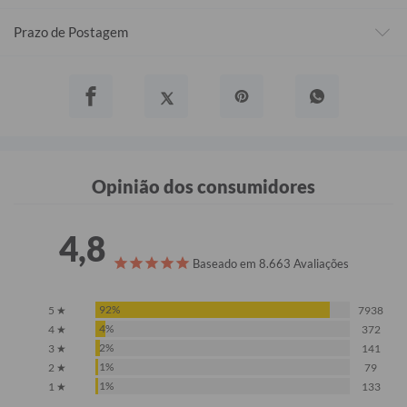
Prazo de Postagem
Opinião dos consumidores
4,8
Baseado em 8.663 Avaliações
92%
5 ★
7938
4%
4 ★
372
2%
3 ★
141
1%
2 ★
79
1%
1 ★
133