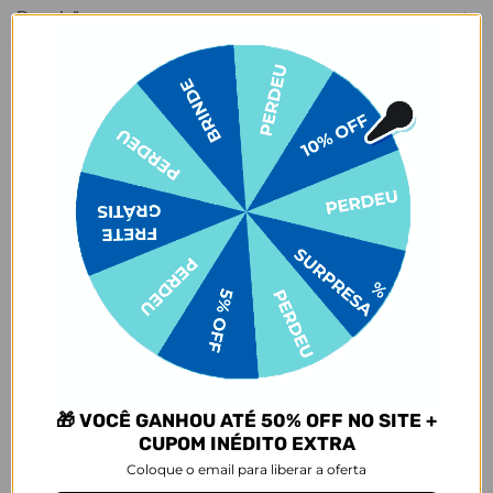
Descrição
Conheça a
Garrafa Térmica Urban
, disponível em Preto, Branco,
Rosa e Azul Royal. A Urban tem uma capacidade de 500ml em um
design slim, perfeita para quem busca praticidade no dia a dia.
Contando com a qualidade Gocase que você já conhece, sua bebida
permanece quente por até 12 horas ou fria por até 24 horas. Além
disso, tem uma alça removível super prática, tornando o transporte
mais fácil e conveniente.
Agora vem a melhor parte: está disponível em centenas de
estampas que agradam desde os minimalistas até os pais de pets e
amantes de futebol. E claro, isso tudo sem mencionar todos os
personagens mais amados que fazem parte do nosso portfólio. Seja
qual for sua personalidade, existe uma estampa perfeita te
esperando! Para o trabalho, academia ou aventuras diárias, esta
garrafa é a escolha ideal para quem busca praticidade e estilo.
Quer uma dica? Para manter sua bebida ainda mais gelada,
🎁 VOCÊ GANHOU ATÉ 50% OFF NO SITE +
recomendamos colocar gelo dentro da garrafa.
CUPOM INÉDITO EXTRA
Dimensões e Composição
Coloque o email para liberar a oferta
- Capacidade: 500ml