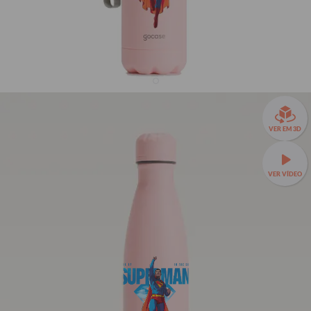
Garrafa Térmica Urban + Ebook - Superman: Legacy
- In The Sky
VER EM 3D
R$169,90
8663
avaliações
R$119,90
29% OFF
3x de R$39,97 sem juros
VER VÍDEO
Garrafa Térmica Urban a partir de R$89,90!
SEU NOME
SEU NOME