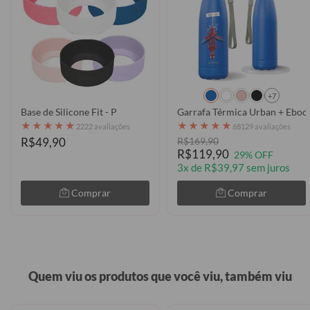
+7
Base de Silicone Fit - P
Garrafa Térmica Urban + Eboo
★
★
★
★
★
★
★
★
★
★
2222 avaliações
68129 avaliações
R$49,90
R$169,90
R$119,90
29% OFF
3x de R$39,97 sem juros
Comprar
Comprar
Quem viu os produtos que você viu, também viu