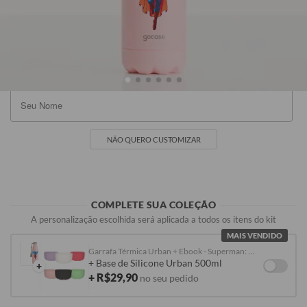
Rosa
Preta
Azul
Branca
R$119,90
R$119,90
R$119,90
R$119,90
NÃO QUERO CUSTOMIZAR
COMPLETE SUA COLEÇÃO
A personalização escolhida será aplicada a todos os itens do kit
MAIS VENDIDO
Garrafa Térmica Urban + Ebook - Superman: Legacy - In The Sky
+ Base de Silicone Urban 500ml
+
+ R$29,90
no seu pedido