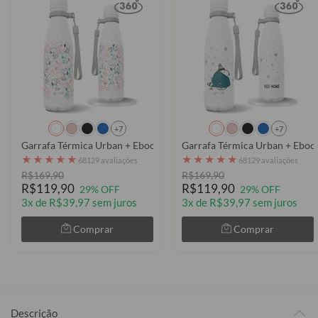
+7
+7
Garrafa Térmica Urban + Ebook - Snoopy - Snoopy and Wood Colorf
Garrafa Térmica Urban + Eboo
★
★
★
★
★
★
★
★
★
★
68129 avaliações
68129 avaliações
R$169,90
R$169,90
R$119,90
R$119,90
29% OFF
29% OFF
3x de R$39,97 sem juros
3x de R$39,97 sem juros
Comprar
Comprar
Descrição