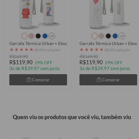
+7
+7
Garrafa Térmica Urban + Ebook - Snoopy - Happiness is about
Garrafa Térmica Urban + Ebook
★
★
★
★
★
★
★
★
★
★
68129 avaliações
68129 avaliações
R$169,90
R$169,90
R$119,90
R$119,90
29% OFF
29% OFF
3x de R$39,97 sem juros
3x de R$39,97 sem juros
Comprar
Comprar
Quem viu os produtos que você viu, também viu