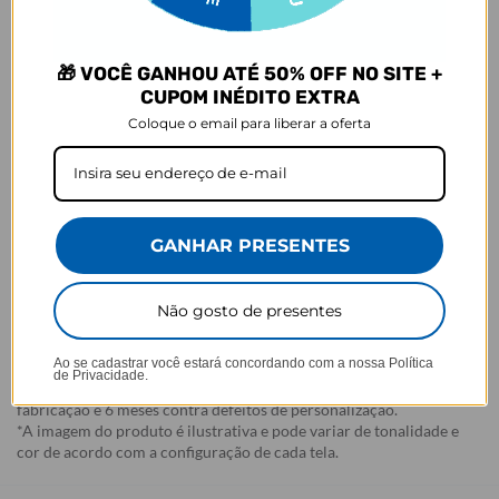
Garantia:
Arrependimento
🎁 VOCÊ GANHOU ATÉ 50% OFF NO SITE +
- Os nossos produtos personalizados (
estampados ou
CUPOM INÉDITO EXTRA
customizados com nome/foto
) são feitos especialmente para você,
Coloque o email para liberar a oferta
de acordo com a opção escolhida no momento da compra.
- Isso significa que a produção só começa após a confirmação do
pedido, e o item é criado exclusivamente com a estampa
selecionada,
mesmo quando não há customização com nome
.
- Por isso, é super importante conferir com atenção todos os
detalhes antes de finalizar a compra, como modelo, estampa e
GANHAR PRESENTES
variações escolhidas.
- Após o início da produção,
não é possível realizar
cancelamentos ou alterações
, pois o produto não pode retornar
Não gosto de presentes
ao estoque.
Ao se cadastrar você estará concordando com a nossa
Política
Defeito
de Privacidade.
- O produto tem uma garantia de 90 dias contra defeitos de
fabricação e 6 meses contra defeitos de personalização.
*A imagem do produto é ilustrativa e pode variar de tonalidade e
cor de acordo com a configuração de cada tela.