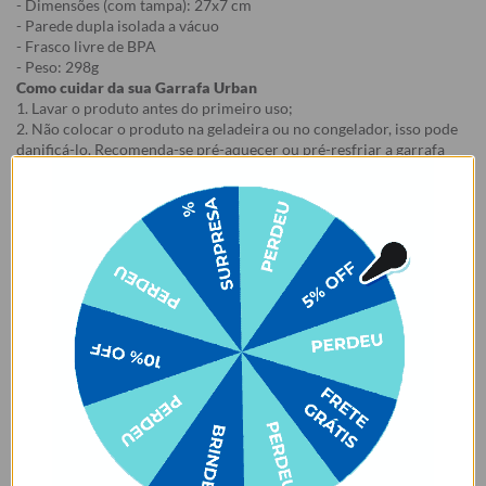
- Dimensões (com tampa): 27x7 cm
- Parede dupla isolada a vácuo
- Frasco livre de BPA
- Peso: 298g
Como cuidar da sua Garrafa Urban
1. Lavar o produto antes do primeiro uso;
2. Não colocar o produto na geladeira ou no congelador, isso pode
danificá-lo. Recomenda-se pré-aquecer ou pré-resfriar a garrafa
com água antes de colocar o conteúdo, para mais tempo de
conservação.
3. Lave à mão. Não colocar na lava-louças. Não usar esponjas muito
abrasivas ao lavar, risco de arranhar a estampa.
4. Evitar contato com objetos pontiagudos e ásperos com risco de
arranhar a estampa.
5. Evitar contato com acetona, álcool e líquidos à base de cloro.
6. Certifique-se de que a tampa está fechada e a borracha bem
posicionada antes de carregar o produto, para evitar que o líquido
vaze.
7. Evitar o armazenamento de líquidos gaseificados na garrafa.
8. Para garrafas que acompanham e-book, o e-book é enviado para
o e-mail cadastrado no site após a emissão da nota fiscal.
9. Essa oferta é válida na compra do Kit, em caso de cancelamento
de um dos produtos haverá perda do benefício promocional.