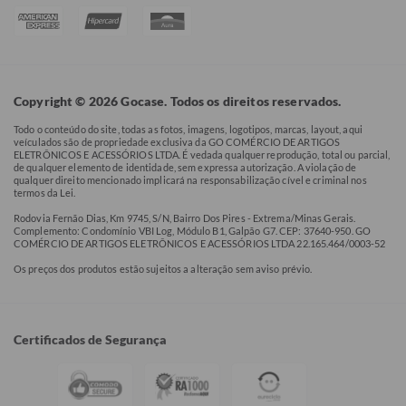
Copyright © 2026 Gocase. Todos os direitos reservados.
Todo o conteúdo do site, todas as fotos, imagens, logotipos, marcas, layout, aqui
veículados são de propriedade exclusiva da GO COMÉRCIO DE ARTIGOS
ELETRÔNICOS E ACESSÓRIOS LTDA. É vedada qualquer reprodução, total ou parcial,
de qualquer elemento de identidade, sem expressa autorização. A violação de
qualquer direito mencionado implicará na responsabilização cível e criminal nos
termos da Lei.
Rodovia Fernão Dias, Km 9745, S/N, Bairro Dos Pires - Extrema/Minas Gerais.
Complemento: Condomínio VBI Log, Módulo B1, Galpão G7. CEP: 37640-950. GO
COMÉRCIO DE ARTIGOS ELETRÔNICOS E ACESSÓRIOS LTDA 22.165.464/0003-52
Os preços dos produtos estão sujeitos a alteração sem aviso prévio.
Certificados de Segurança