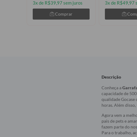
3x de R$39,97 sem juros
3x de R$49,97 
Comprar
Com
Descrição
Conheça a
Garraf
capacidade de 500m
qualidade Gocase q
horas. Além disso,
Agora vem a melhor
pais de pets e ama
fazem parte do nos
Para o trabalho, a