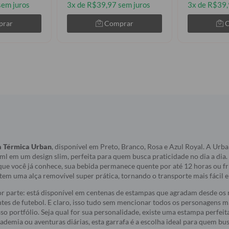
sem juros
3x de R$39,97 sem juros
3x de R$39,
prar
Comprar
a Térmica Urban
, disponível em Preto, Branco, Rosa e Azul Royal. A Ur
l em um design slim, perfeita para quem busca praticidade no dia a dia
ue você já conhece, sua bebida permanece quente por até 12 horas ou fri
 tem uma alça removível super prática, tornando o transporte mais fácil 
 parte: está disponível em centenas de estampas que agradam desde os m
ntes de futebol. E claro, isso tudo sem mencionar todos os personagens 
so portfólio. Seja qual for sua personalidade, existe uma estampa perfeit
cademia ou aventuras diárias, esta garrafa é a escolha ideal para quem bu