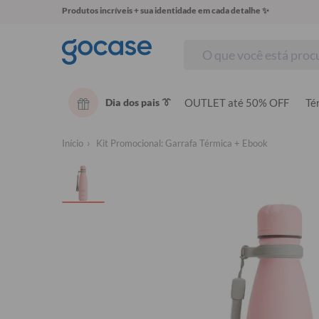
Produtos incríveis + sua identidade em cada detalhe ✨
Dia dos pais 👔
OUTLET até 50% OFF
Té
Início
Kit Promocional: Garrafa Térmica + Ebook