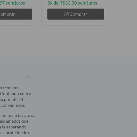
97 sem juros
3x de R$33,30 sem juros
3x de R$
Comprar
Comprar
ban tem uma
. Contando com a
a por até 24
e conveniente.
inimalistas até os
mais amados que
a te esperando!
sca praticidade e