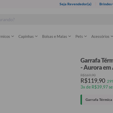
Seja Revendedor(a)
Brindes
rmicos
Capinhas
Bolsas e Malas
Pets
Acessórios
Garrafa Térm
- Aurora em
R$169,90
R$119,90
29
3x de R$39,97 se
Garrafa Térmica 