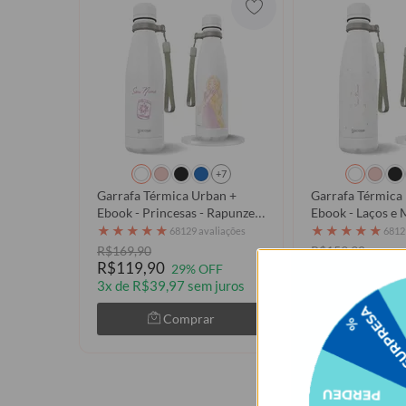
+7
Garrafa Térmica Urban +
Garrafa Térmica
Ebook - Princesas - Rapunzel
Ebook - Laços e 
em Aquarela
★
★
★
★
★
★
★
★
★
★
68129 avaliações
6812
R$169,90
R$159,90
R$119,90
R$99,90
29% OFF
38% 
3x de R$39,97 sem juros
3x de R$33,30 
Comprar
Com