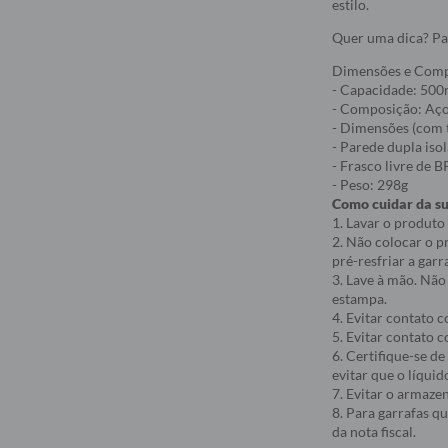
estilo.
Quer uma dica? Pa
Dimensões e Com
- Capacidade: 500
- Composição: Aço 
- Dimensões (com 
- Parede dupla iso
- Frasco livre de 
- Peso: 298g
Como cuidar da s
1. Lavar o produto
2. Não colocar o p
pré-resfriar a gar
3. Lave à mão. Não
estampa.
4. Evitar contato 
5. Evitar contato c
6. Certifique-se d
evitar que o líquid
7. Evitar o armaze
8. Para garrafas q
da nota fiscal.