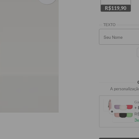
R$119,90
A personalização
+ 
+
R$
3x