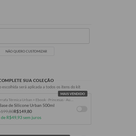
NÃO QUERO CUSTOMIZAR
Seu Nome
COMPLETE SUA COLEÇÃO
 escolhida será aplicada a todos os itens do kit
MAIS VENDIDO
Garrafa Térmica Urban + Ebook - Princesas - Aurora em Aquarela
Base de Silicone Urban 500ml
199,80
R$149,80
 de R$49,93 sem juros