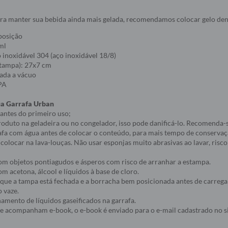
ra manter sua bebida ainda mais gelada, recomendamos colocar gelo dent
posição
ml
inoxidável 304 (aço inoxidável 18/8)
tampa): 27x7 cm
lada a vácuo
BPA
ua Garrafa Urban
 antes do primeiro uso;
roduto na geladeira ou no congelador, isso pode danificá-lo. Recomenda-
rafa com água antes de colocar o conteúdo, para mais tempo de conservaç
 colocar na lava-louças. Não usar esponjas muito abrasivas ao lavar, risco
com objetos pontiagudos e ásperos com risco de arranhar a estampa.
om acetona, álcool e líquidos à base de cloro.
e que a tampa está fechada e a borracha bem posicionada antes de carrega
o vaze.
namento de líquidos gaseificados na garrafa.
ue acompanham e-book, o e-book é enviado para o e-mail cadastrado no s