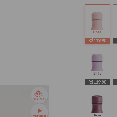
Rosa
R$119,90
Lilás
R$119,90
VER EM 3D
Açaí
VER VÍDEO