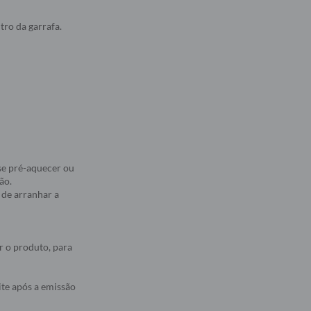
ro da garrafa.
se pré-aquecer ou
ão.
 de arranhar a
r o produto, para
ite após a emissão