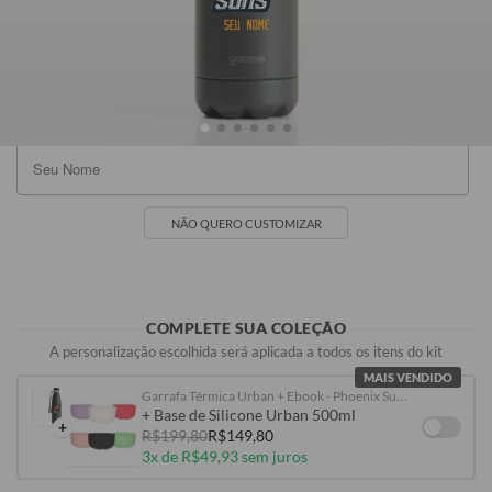
Preta
Branca
Azul Escuro
Pink
SEU NOME
R$119,90
R$119,90
R$119,90
R$119,90
NÃO QUERO CUSTOMIZAR
COMPLETE SUA COLEÇÃO
A personalização escolhida será aplicada a todos os itens do kit
MAIS VENDIDO
Garrafa Térmica Urban + Ebook - Phoenix Suns - Logo
+ Base de Silicone Urban 500ml
+
R$199,80
R$149,80
3x de R$49,93 sem juros