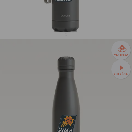
Garrafa Térmica Urban + Ebook - Phoenix Suns -
Logo
VER EM 3D
R$169,90
3800
avaliações
R$119,90
29% OFF
3x de R$39,97 sem juros
VER VÍDEO
Garrafa Térmica Urban a partir de R$89,90!