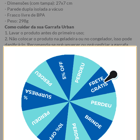
- Dimensões (com tampa): 27x7 cm
- Parede dupla isolada a vácuo
- Frasco livre de BPA
- Peso: 298g
Como cuidar da sua Garrafa Urban
1. Lavar o produto antes do primeiro uso;
2. Não colocar o produto na geladeira ou no congelador, isso pode
danificá-lo. Recomenda-se pré-aquecer ou pré-resfriar a garrafa
com água antes de colocar o conteúdo, para mais tempo de
conservação.
3. Lave à mão. Não colocar na lava-louças. Não usar esponjas muito
abrasivas ao lavar, risco de arranhar a estampa.
4. Evitar contato com objetos pontiagudos e ásperos com risco de
arranhar a estampa.
5. Evitar contato com acetona, álcool e líquidos à base de cloro.
6. Certifique-se de que a tampa está fechada e a borracha bem
posicionada antes de carregar o produto, para evitar que o líquido
vaze.
7. Evitar o armazenamento de líquidos gaseificados na garrafa.
8. Para garrafas que acompanham e-book, o e-book é enviado para
o e-mail cadastrado no site após a emissão da nota fiscal.
9. Essa oferta é válida na compra do Kit, em caso de cancelamento
de um dos produtos haverá perda do benefício promocional.