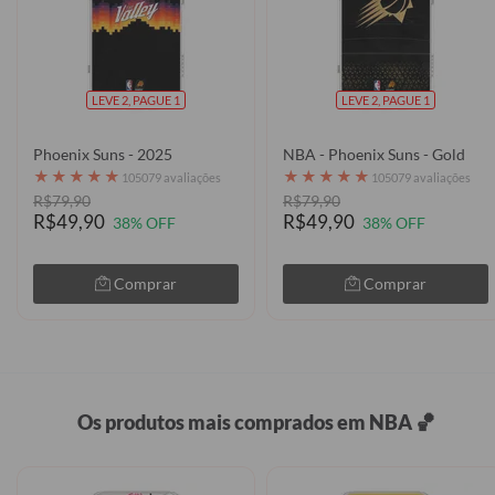
LEVE 2, PAGUE 1
LEVE 2, PAGUE 1
Phoenix Suns - 2025
NBA - Phoenix Suns - Gold
★
★
★
★
★
★
★
★
★
★
105079 avaliações
105079 avaliações
R$79,90
R$79,90
R$49,90
R$49,90
38% OFF
38% OFF
Comprar
Comprar
Os produtos mais comprados em NBA 🏀