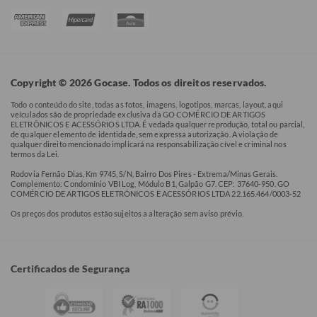
Copyright © 2026 Gocase. Todos os direitos reservados.
Todo o conteúdo do site, todas as fotos, imagens, logotipos, marcas, layout, aqui
veículados são de propriedade exclusiva da GO COMÉRCIO DE ARTIGOS
ELETRÔNICOS E ACESSÓRIOS LTDA. É vedada qualquer reprodução, total ou parcial,
de qualquer elemento de identidade, sem expressa autorização. A violação de
qualquer direito mencionado implicará na responsabilização cível e criminal nos
termos da Lei.
Rodovia Fernão Dias, Km 9745, S/N, Bairro Dos Pires - Extrema/Minas Gerais.
Complemento: Condomínio VBI Log, Módulo B1, Galpão G7. CEP: 37640-950. GO
COMÉRCIO DE ARTIGOS ELETRÔNICOS E ACESSÓRIOS LTDA 22.165.464/0003-52
Os preços dos produtos estão sujeitos a alteração sem aviso prévio.
Certificados de Segurança