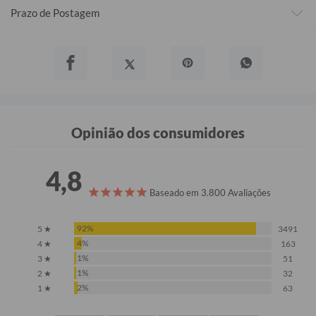
Prazo de Postagem
Opinião dos consumidores
4,8
Baseado em 3.800 Avaliações
92%
5 ★
3491
4%
4 ★
163
1%
3 ★
51
1%
2 ★
32
2%
1 ★
63