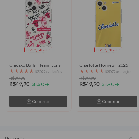
LEVE 2, PAGUE 1
LEVE 2, PAGUE 1
Chicago Bulls - Team Icons
Charlotte Hornets - 2025
★
★
★
★
★
★
★
★
★
★
105079 avaliações
105079 avaliações
R$79,90
R$79,90
R$49,90
R$49,90
38% OFF
38% OFF
Comprar
Comprar
Descrição