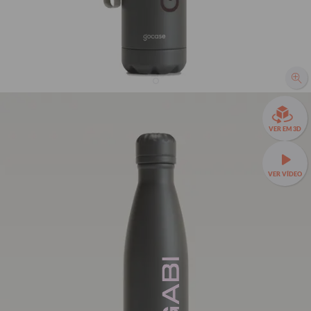
Garrafa Térmica Urban + Ebook - Gabi Brandt - Bold
Name
VER EM 3D
R$169,90
3806
avaliações
R$119,90
29% OFF
3x de R$39,97 sem juros
VER VÍDEO
Garrafa Térmica Urban a partir de R$89,90!
GABI