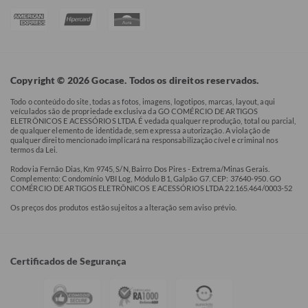
Copyright © 2026 Gocase. Todos os direitos reservados.
Todo o conteúdo do site, todas as fotos, imagens, logotipos, marcas, layout, aqui
veículados são de propriedade exclusiva da GO COMÉRCIO DE ARTIGOS
ELETRÔNICOS E ACESSÓRIOS LTDA. É vedada qualquer reprodução, total ou parcial,
de qualquer elemento de identidade, sem expressa autorização. A violação de
qualquer direito mencionado implicará na responsabilização cível e criminal nos
termos da Lei.
Rodovia Fernão Dias, Km 9745, S/N, Bairro Dos Pires - Extrema/Minas Gerais.
Complemento: Condomínio VBI Log, Módulo B1, Galpão G7. CEP: 37640-950. GO
COMÉRCIO DE ARTIGOS ELETRÔNICOS E ACESSÓRIOS LTDA 22.165.464/0003-52
Os preços dos produtos estão sujeitos a alteração sem aviso prévio.
Certificados de Segurança