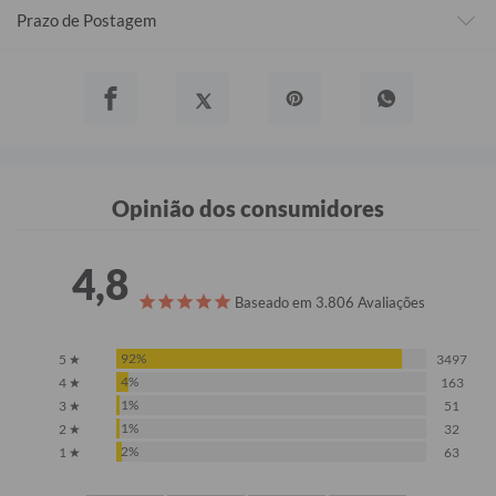
Prazo de Postagem
Opinião dos consumidores
4,8
Baseado em 3.806 Avaliações
92%
5 ★
3497
4%
4 ★
163
1%
3 ★
51
1%
2 ★
32
2%
1 ★
63