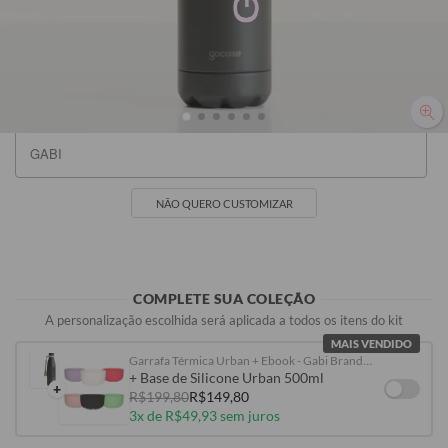
Preta
Branca
R$119,90
R$119,90
NÃO QUERO CUSTOMIZAR
COMPLETE SUA COLEÇÃO
A personalização escolhida será aplicada a todos os itens do kit
MAIS VENDIDO
Garrafa Térmica Urban + Ebook - Gabi Brandt - Bold Name
+ Base de Silicone Urban 500ml
+
R$199,80
R$149,80
3x de R$49,93 sem juros