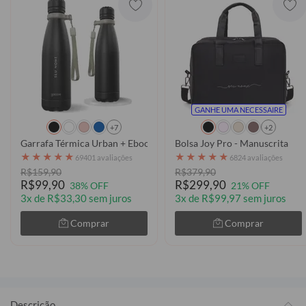
GANHE UMA NECESSAIRE
+7
+2
Garrafa Térmica Urban + Ebook - Futurist
Bolsa Joy Pro - Manuscrita
★
★
★
★
★
★
★
★
★
★
69401 avaliações
6824 avaliações
R$159,90
R$379,90
R$99,90
R$299,90
38% OFF
21% OFF
3x de R$33,30 sem juros
3x de R$99,97 sem juros
Comprar
Comprar
Descrição