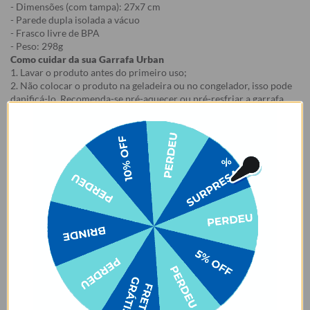
- Dimensões (com tampa): 27x7 cm
- Parede dupla isolada a vácuo
- Frasco livre de BPA
- Peso: 298g
Como cuidar da sua Garrafa Urban
1. Lavar o produto antes do primeiro uso;
2. Não colocar o produto na geladeira ou no congelador, isso pode
danificá-lo. Recomenda-se pré-aquecer ou pré-resfriar a garrafa
com água antes de colocar o conteúdo, para mais tempo de
conservação.
3. Lave à mão. Não colocar na lava-louças. Não usar esponjas muito
abrasivas ao lavar, risco de arranhar a estampa.
4. Evitar contato com objetos pontiagudos e ásperos com risco de
arranhar a estampa.
5. Evitar contato com acetona, álcool e líquidos à base de cloro.
6. Certifique-se de que a tampa está fechada e a borracha bem
posicionada antes de carregar o produto, para evitar que o líquido
vaze.
7. Evitar o armazenamento de líquidos gaseificados na garrafa.
8. Para garrafas que acompanham e-book, o e-book é enviado para
o e-mail cadastrado no site após a emissão da nota fiscal.
9. Essa oferta é válida na compra do Kit, em caso de cancelamento
de um dos produtos haverá perda do benefício promocional.