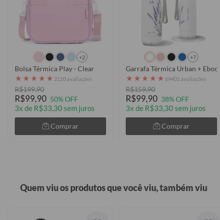
+2
+7
Bolsa Térmica Play - Clear
★
★
★
★
★
★
★
★
★
★
2120 avaliações
69401 avaliações
R$199,90
R$159,90
R$99,90
R$99,90
50% OFF
38% OFF
3x de R$33,30 sem juros
3x de R$33,30 sem juros
Comprar
Comprar
Quem viu os produtos que você viu, também viu