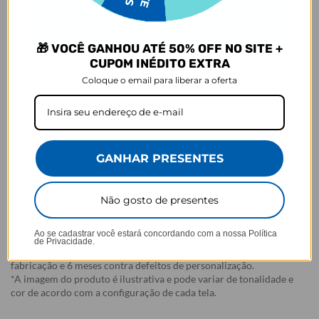
Garantia:
Arrependimento
🎁 VOCÊ GANHOU ATÉ 50% OFF NO SITE +
- Os nossos produtos personalizados (
estampados ou
CUPOM INÉDITO EXTRA
customizados com nome/foto
) são feitos especialmente para você,
Coloque o email para liberar a oferta
de acordo com a opção escolhida no momento da compra.
- Isso significa que a produção só começa após a confirmação do
pedido, e o item é criado exclusivamente com a estampa
selecionada,
mesmo quando não há customização com nome
.
- Por isso, é super importante conferir com atenção todos os
detalhes antes de finalizar a compra, como modelo, estampa e
GANHAR PRESENTES
variações escolhidas.
- Após o início da produção,
não é possível realizar
Não gosto de presentes
cancelamentos ou alterações
, pois o produto não pode retornar
ao estoque.
Ao se cadastrar você estará concordando com a nossa
Política
Defeito
de Privacidade.
- O produto tem uma garantia de 90 dias contra defeitos de
fabricação e 6 meses contra defeitos de personalização.
*A imagem do produto é ilustrativa e pode variar de tonalidade e
cor de acordo com a configuração de cada tela.