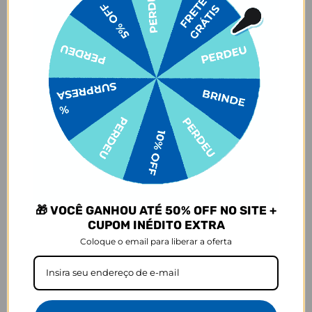
Agora vem a melhor parte: está disponível em centenas de
estampas que agradam desde os minimalistas até os pais de pets e
amantes de futebol. E claro, isso tudo sem mencionar todos os
personagens mais amados que fazem parte do nosso portfólio. Seja
qual for sua personalidade, existe uma estampa perfeita te
esperando! Para o trabalho, academia ou aventuras diárias, esta
garrafa é a escolha ideal para quem busca praticidade e estilo.
Quer uma dica? Para manter sua bebida ainda mais gelada,
recomendamos colocar gelo dentro da garrafa.
Dimensões e Composição
- Capacidade: 500ml
- Composição: Aço inoxidável 304 (aço inoxidável 18/8)
- Dimensões (com tampa): 27x7 cm
- Parede dupla isolada a vácuo
- Frasco livre de BPA
🎁 VOCÊ GANHOU ATÉ 50% OFF NO SITE +
- Peso: 298g
CUPOM INÉDITO EXTRA
Como cuidar da sua Garrafa Urban
Coloque o email para liberar a oferta
1. Lavar o produto antes do primeiro uso;
2. Não colocar o produto na geladeira ou no congelador, isso pode
danificá-lo. Recomenda-se pré-aquecer ou pré-resfriar a garrafa
com água antes de colocar o conteúdo, para mais tempo de
conservação.