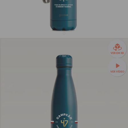
Garrafa Térmica Urban + Ebook - Fortaleza
Campeão Cearense - Selo
VER EM 3D
R$159,90
R$99,90
38% OFF
3x de R$33,30 sem juros
VER VÍDEO
Garrafa Térmica Urban a partir de R$89,90!