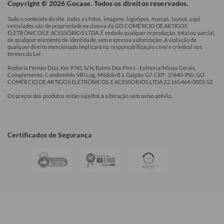
Copyright © 2026 Gocase. Todos os direitos reservados.
Todo o conteúdo do site, todas as fotos, imagens, logotipos, marcas, layout, aqui
veículados são de propriedade exclusiva da GO COMÉRCIO DE ARTIGOS
ELETRÔNICOS E ACESSÓRIOS LTDA. É vedada qualquer reprodução, total ou parcial,
de qualquer elemento de identidade, sem expressa autorização. A violação de
qualquer direito mencionado implicará na responsabilização cível e criminal nos
termos da Lei.
Rodovia Fernão Dias, Km 9745, S/N, Bairro Dos Pires - Extrema/Minas Gerais.
Complemento: Condomínio VBI Log, Módulo B1, Galpão G7. CEP: 37640-950. GO
COMÉRCIO DE ARTIGOS ELETRÔNICOS E ACESSÓRIOS LTDA 22.165.464/0003-52
Os preços dos produtos estão sujeitos a alteração sem aviso prévio.
Certificados de Segurança