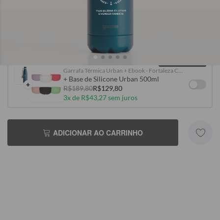
COMPLETE SUA COLEÇÃO
A personalização escolhida será aplicada a todos os itens do kit
MAIS VENDIDO
Garrafa Térmica Urban + Ebook - Fortaleza Campeão Cearense - Selo
+ Base de Silicone Urban 500ml
+
R$189,80
R$129,80
3x de R$43,27 sem juros
ADICIONAR AO CARRINHO