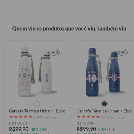
Quem viu os produtos que você viu, também viu
Garrafa Térmica Urban + Ebook - Fortaleza - Historic Type
★
★
★
★
★
★
★
★
★
★
68129 avaliações
68129 avaliações
R$159,90
R$159,90
R$99,90
R$99,90
38% OFF
38% OFF