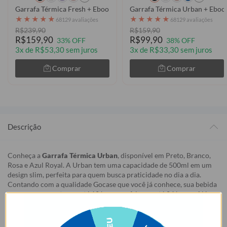
Garrafa Térmica Fresh + Ebook - Futurist
Garrafa Térmica Urban + Ebook
★
★
★
★
★
★
★
★
★
★
68129 avaliações
68129 avaliações
R$239,90
R$159,90
R$159,90
R$99,90
33% OFF
38% OFF
3x de R$53,30 sem juros
3x de R$33,30 sem juros
Comprar
Comprar
Descrição
Conheça a
Garrafa Térmica Urban
, disponível em Preto, Branco,
Rosa e Azul Royal. A Urban tem uma capacidade de 500ml em um
design slim, perfeita para quem busca praticidade no dia a dia.
Contando com a qualidade Gocase que você já conhece, sua bebida
permanece quente por até 12 horas ou fria por até 24 horas. Além
disso, tem uma alça removível super prática, tornando o transporte
mais fácil e conveniente.