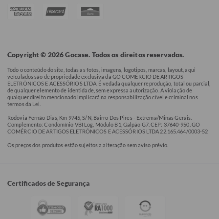
Copyright © 2026 Gocase. Todos os direitos reservados.
Todo o conteúdo do site, todas as fotos, imagens, logotipos, marcas, layout, aqui
veículados são de propriedade exclusiva da GO COMÉRCIO DE ARTIGOS
ELETRÔNICOS E ACESSÓRIOS LTDA. É vedada qualquer reprodução, total ou parcial,
de qualquer elemento de identidade, sem expressa autorização. A violação de
qualquer direito mencionado implicará na responsabilização cível e criminal nos
termos da Lei.
Rodovia Fernão Dias, Km 9745, S/N, Bairro Dos Pires - Extrema/Minas Gerais.
Complemento: Condomínio VBI Log, Módulo B1, Galpão G7. CEP: 37640-950. GO
COMÉRCIO DE ARTIGOS ELETRÔNICOS E ACESSÓRIOS LTDA 22.165.464/0003-52
Os preços dos produtos estão sujeitos a alteração sem aviso prévio.
Certificados de Segurança