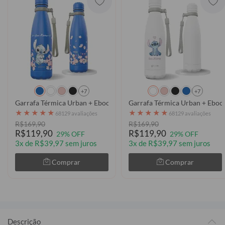
+7
+7
Garrafa Térmica Urban + Ebook - Stitch Classical Rose
Garrafa Térmica Urban + Ebook 
★
★
★
★
★
★
★
★
★
★
68129 avaliações
68129 avaliações
R$169,90
R$169,90
R$119,90
R$119,90
29% OFF
29% OFF
3x de R$39,97 sem juros
3x de R$39,97 sem juros
Comprar
Comprar
Descrição