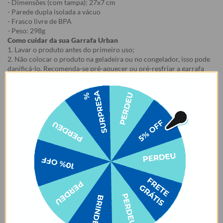
- Dimensões (com tampa): 27x7 cm
- Parede dupla isolada a vácuo
- Frasco livre de BPA
- Peso: 298g
Como cuidar da sua Garrafa Urban
1. Lavar o produto antes do primeiro uso;
2. Não colocar o produto na geladeira ou no congelador, isso pode
danificá-lo. Recomenda-se pré-aquecer ou pré-resfriar a garrafa
com água antes de colocar o conteúdo, para mais tempo de
conservação.
3. Lave à mão. Não colocar na lava-louças. Não usar esponjas muito
abrasivas ao lavar, risco de arranhar a estampa.
4. Evitar contato com objetos pontiagudos e ásperos com risco de
arranhar a estampa.
5. Evitar contato com acetona, álcool e líquidos à base de cloro.
6. Certifique-se de que a tampa está fechada e a borracha bem
posicionada antes de carregar o produto, para evitar que o líquido
vaze.
7. Evitar o armazenamento de líquidos gaseificados na garrafa.
8. Para garrafas que acompanham e-book, o e-book é enviado para
o e-mail cadastrado no site após a emissão da nota fiscal.
9. Essa oferta é válida na compra do Kit, em caso de cancelamento
de um dos produtos haverá perda do benefício promocional.