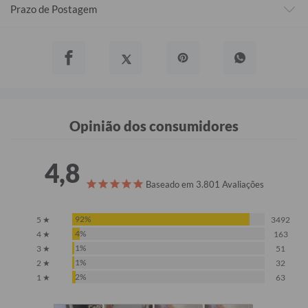
Prazo de Postagem
Opinião dos consumidores
4,8
Baseado em 3.801 Avaliações
92%
5 ★
3492
4%
4 ★
163
1%
3 ★
51
1%
2 ★
32
2%
1 ★
63