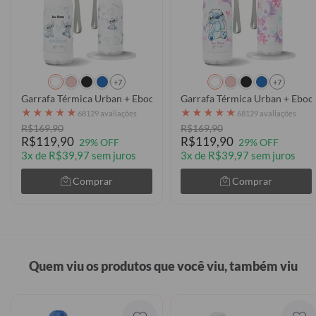
+7
+7
Garrafa Térmica Urban + Ebook - Stitch Corações
Garrafa Térmica Urban + Ebook
★
★
★
★
★
★
★
★
★
★
68129 avaliações
68129 avaliações
R$169,90
R$169,90
R$119,90
R$119,90
29% OFF
29% OFF
3x de R$39,97 sem juros
3x de R$39,97 sem juros
Comprar
Comprar
Quem viu os produtos que você viu, também viu