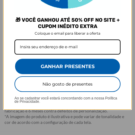
Garantia:
Arrependimento
🎁 VOCÊ GANHOU ATÉ 50% OFF NO SITE +
- Os nossos produtos personalizados (
estampados ou
CUPOM INÉDITO EXTRA
customizados com nome/foto
) são feitos especialmente para você,
Coloque o email para liberar a oferta
de acordo com a opção escolhida no momento da compra.
- Isso significa que a produção só começa após a confirmação do
pedido, e o item é criado exclusivamente com a estampa
selecionada,
mesmo quando não há customização com nome
.
- Por isso, é super importante conferir com atenção todos os
detalhes antes de finalizar a compra, como modelo, estampa e
GANHAR PRESENTES
variações escolhidas.
- Após o início da produção,
não é possível realizar
cancelamentos ou alterações
, pois o produto não pode retornar
Não gosto de presentes
ao estoque.
Ao se cadastrar você estará concordando com a nossa
Política
Defeito
de Privacidade.
- O produto tem uma garantia de 90 dias contra defeitos de
fabricação e 6 meses contra defeitos de personalização.
*A imagem do produto é ilustrativa e pode variar de tonalidade e
cor de acordo com a configuração de cada tela.