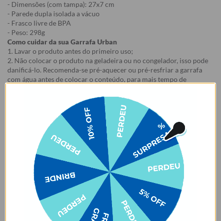
- Dimensões (com tampa): 27x7 cm
- Parede dupla isolada a vácuo
- Frasco livre de BPA
- Peso: 298g
Como cuidar da sua Garrafa Urban
1. Lavar o produto antes do primeiro uso;
2. Não colocar o produto na geladeira ou no congelador, isso pode
danificá-lo. Recomenda-se pré-aquecer ou pré-resfriar a garrafa
com água antes de colocar o conteúdo, para mais tempo de
conservação.
3. Lave à mão. Não colocar na lava-louças. Não usar esponjas muito
abrasivas ao lavar, risco de arranhar a estampa.
4. Evitar contato com objetos pontiagudos e ásperos com risco de
arranhar a estampa.
5. Evitar contato com acetona, álcool e líquidos à base de cloro.
6. Certifique-se de que a tampa está fechada e a borracha bem
posicionada antes de carregar o produto, para evitar que o líquido
vaze.
7. Evitar o armazenamento de líquidos gaseificados na garrafa.
8. Para garrafas que acompanham e-book, o e-book é enviado para
o e-mail cadastrado no site após a emissão da nota fiscal.
9. Essa oferta é válida na compra do Kit, em caso de cancelamento
de um dos produtos haverá perda do benefício promocional.