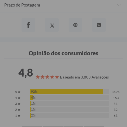
Prazo de Postagem
Opinião dos consumidores
4,8
Baseado em 3.803 Avaliações
92%
5 ★
3494
4%
4 ★
163
1%
3 ★
51
1%
2 ★
32
2%
1 ★
63