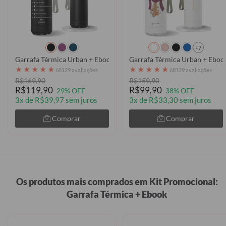
+7
Garrafa Térmica Urban + Ebook - Rotina Catolica
Garrafa Térmica Urban + Ebook
★
★
★
★
★
★
★
★
★
★
68129 avaliações
68129 avaliações
R$169,90
R$159,90
R$119,90
R$99,90
29% OFF
38% OFF
3x de R$39,97 sem juros
3x de R$33,30 sem juros
Comprar
Comprar
Os produtos mais comprados em Kit Promocional:
Garrafa Térmica + Ebook