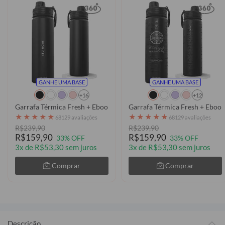
GANHE UMA BASE
GANHE UMA BASE
+16
+12
Garrafa Térmica Fresh + Ebook - Futurist
Garrafa Térmica Fresh + Ebook
★
★
★
★
★
★
★
★
★
★
68129 avaliações
68129 avaliações
R$239,90
R$239,90
R$159,90
R$159,90
33% OFF
33% OFF
3x de R$53,30 sem juros
3x de R$53,30 sem juros
Comprar
Comprar
Descrição