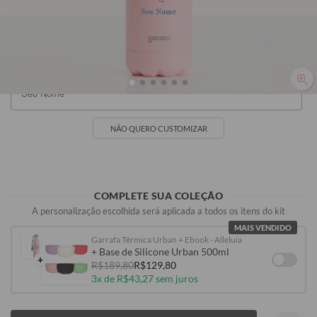
Seu Nome
R$99,90
R$99,90
R$99,90
R$99,90
NÃO QUERO CUSTOMIZAR
COMPLETE SUA COLEÇÃO
A personalização escolhida será aplicada a todos os itens do kit
MAIS VENDIDO
Garrafa Térmica Urban + Ebook - Alleluia
+ Base de Silicone Urban 500ml
+
R$189,80
R$129,80
3x de R$43,27 sem juros