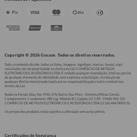
Pix
Copyright © 2026 Gocase. Todos os direitos reservados.
Todo o conteúdo do site, todas as fotos, imagens, logotipos, marcas, layout, aqui
veículados são de propriedade exclusiva da GO COMÉRCIO DE ARTIGOS
ELETRÔNICOS E ACESSÓRIOS LTDA. É vedada qualquer reprodução, total ou parcial,
de qualquer elemento de identidade, sem expressa autorização. A violação de
qualquer direito mencionado implicará na responsabilização cível e criminal nos
termos da Lei.
Rodovia Fernão Dias, Km 9745, S/N, Bairro Dos Pires - Extrema/Minas Gerais.
Complemento: Condomínio VBI Log, Módulo B1, Galpão G7. CEP: 37640-950. GO
COMÉRCIO DE ARTIGOS ELETRÔNICOS E ACESSÓRIOS LTDA 22.165.464/0003-52
Os preços dos produtos estão sujeitos a alteração sem aviso prévio.
Certificados de Segurança