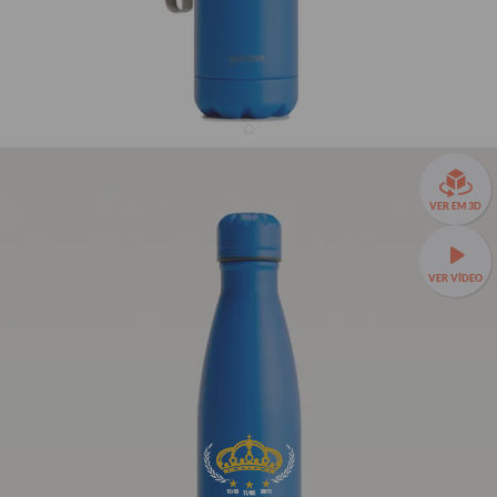
Garrafa Térmica Urban + Ebook - Cruzeiro - Tríplice
Coroa
VER EM 3D
R$159,90
R$99,90
38% OFF
3x de R$33,30 sem juros
VER VÍDEO
Garrafa Térmica Urban a partir de R$89,90!