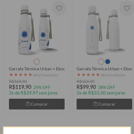
Garrafa Térmica Urban + Ebook - Cruzeiro Raposa 2024
Garrafa Térmica Urban + Ebook
★
★
★
★
★
★
★
★
★
★
68129 avaliações
68129 avaliações
R$169,90
R$159,90
R$119,90
R$99,90
29% OFF
38% OFF
3x de R$39,97 sem juros
3x de R$33,30 sem juros
Comprar
Comprar