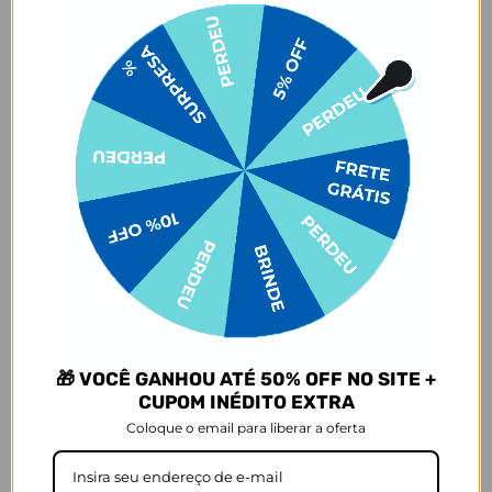
Descrição
Conheça a
Garrafa Térmica Urban
, disponível em Preto, Branco,
Rosa e Azul Royal. A Urban tem uma capacidade de 500ml em um
design slim, perfeita para quem busca praticidade no dia a dia.
Contando com a qualidade Gocase que você já conhece, sua bebida
permanece quente por até 12 horas ou fria por até 24 horas. Além
disso, tem uma alça removível super prática, tornando o transporte
mais fácil e conveniente.
Agora vem a melhor parte: está disponível em centenas de
estampas que agradam desde os minimalistas até os pais de pets e
amantes de futebol. E claro, isso tudo sem mencionar todos os
personagens mais amados que fazem parte do nosso portfólio. Seja
qual for sua personalidade, existe uma estampa perfeita te
esperando! Para o trabalho, academia ou aventuras diárias, esta
garrafa é a escolha ideal para quem busca praticidade e estilo.
🎁 VOCÊ GANHOU ATÉ 50% OFF NO SITE +
CUPOM INÉDITO EXTRA
Quer uma dica? Para manter sua bebida ainda mais gelada,
recomendamos colocar gelo dentro da garrafa.
Coloque o email para liberar a oferta
Dimensões e Composição
- Capacidade: 500ml