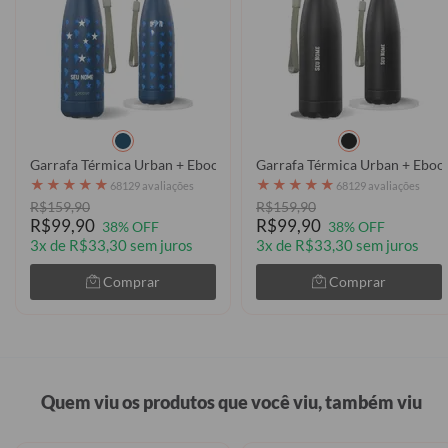
Garrafa Térmica Urban + Ebook - Cruzeiro - Uniforme 1 2026
Garrafa Térmica Urban + Ebook 
★
★
★
★
★
★
★
★
★
★
68129 avaliações
68129 avaliações
R$159,90
R$159,90
R$99,90
R$99,90
38% OFF
38% OFF
3x de R$33,30 sem juros
3x de R$33,30 sem juros
Comprar
Comprar
Quem viu os produtos que você viu, também viu