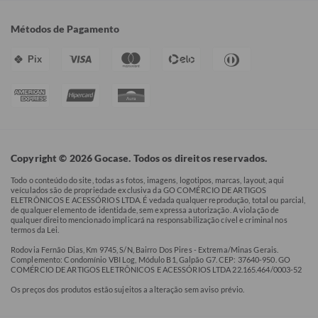
Métodos de Pagamento
Pix
Copyright © 2026 Gocase. Todos os direitos reservados.
Todo o conteúdo do site, todas as fotos, imagens, logotipos, marcas, layout, aqui
veículados são de propriedade exclusiva da GO COMÉRCIO DE ARTIGOS
ELETRÔNICOS E ACESSÓRIOS LTDA. É vedada qualquer reprodução, total ou parcial,
de qualquer elemento de identidade, sem expressa autorização. A violação de
qualquer direito mencionado implicará na responsabilização cível e criminal nos
termos da Lei.
Rodovia Fernão Dias, Km 9745, S/N, Bairro Dos Pires - Extrema/Minas Gerais.
Complemento: Condomínio VBI Log, Módulo B1, Galpão G7. CEP: 37640-950. GO
COMÉRCIO DE ARTIGOS ELETRÔNICOS E ACESSÓRIOS LTDA 22.165.464/0003-52
Os preços dos produtos estão sujeitos a alteração sem aviso prévio.