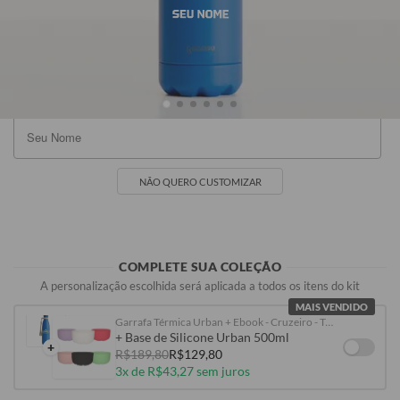
SEU NOME
Azul
Branca
R$99,90
R$99,90
NÃO QUERO CUSTOMIZAR
COMPLETE SUA COLEÇÃO
A personalização escolhida será aplicada a todos os itens do kit
MAIS VENDIDO
Garrafa Térmica Urban + Ebook - Cruzeiro - Tríplice Coroa
+ Base de Silicone Urban 500ml
+
R$189,80
R$129,80
3x de R$43,27 sem juros