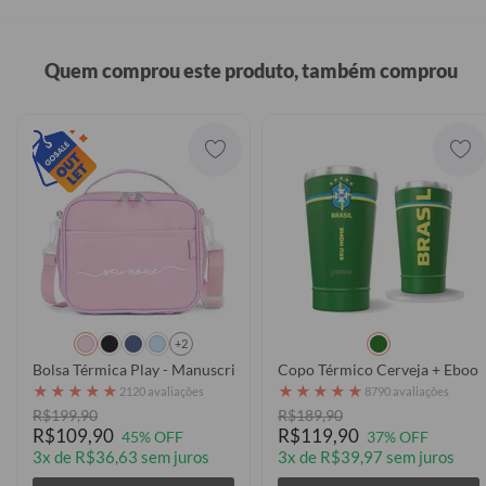
Quem comprou este produto, também comprou
+2
Bolsa Térmica Play - Manuscrita
Copo Térmico Cerveja + Ebook 
★
★
★
★
★
★
★
★
★
★
2120 avaliações
8790 avaliações
R$199,90
R$189,90
R$109,90
R$119,90
45% OFF
37% OFF
3x de R$36,63 sem juros
3x de R$39,97 sem juros