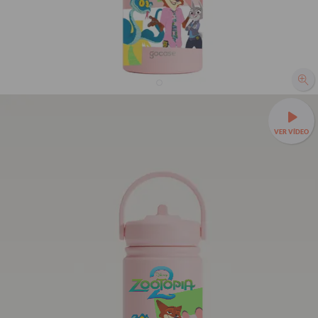
Garrafa Térmica Mini + Ebook - Zootopia - Missão
na Cidade
VER VÍDEO
R$229,90
1422
avaliações
R$119,90
48% OFF
3x de R$39,97 sem juros
Leve sua bebida para todo lugar —
Garrafa Térmica Mini a
partir de R$99,90!
❄️Até 24h gelada e cabe em qualquer
bolsa.
350ml - Tampa com canudo
TAMANHOS:
350ml - Tampa sem canudo
350ml - Tampa com canudo