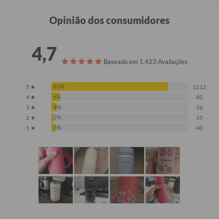
Opinião dos consumidores
4,7
Baseado em 1.423 Avaliações
85%
5 ★
1212
6%
4 ★
80
4%
3 ★
56
2%
2 ★
35
3%
1 ★
40