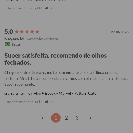
Este comentário foi útil?
0
06/08/2026
Nayara M.
Brazil
Super satisfeita, recomendo de olhos
fechados.
Chegou dentro do prazo, muito bem embalada, e ela é linda demais, 
perfeita. Meu filho amou, e onde chegamos com ela, ela chama a atenção. 
Super recomendo.
Garrafa Térmica Mini + Ebook - Marvel - Pattern Cute
Este comentário foi útil?
0
<
1
2
3
>