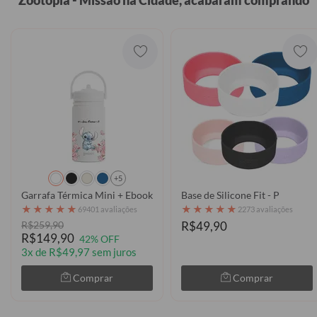
+5
Garrafa Térmica Mini + Ebook - Stitch Classical Rose
Base de Silicone Fit - P
★
★
★
★
★
★
★
★
★
★
69401 avaliações
2273 avaliações
R$259,90
R$49,90
R$149,90
42% OFF
3x de R$49,97 sem juros
Comprar
Comprar