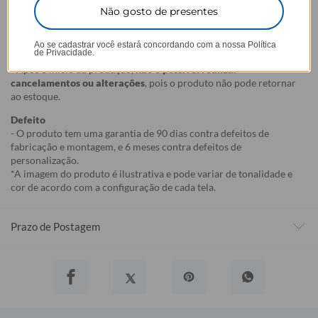
selecionada,
mesmo quando não há customização com nome
.
Não gosto de presentes
- Por isso, é super importante conferir com atenção todos os
detalhes antes de finalizar a compra, como modelo, estampa e
Ao se cadastrar você estará concordando com a nossa
Política
variações escolhidas.
de Privacidade.
- Após o início da produção,
não é possível realizar
cancelamentos ou alterações
, pois o produto não pode retornar
ao estoque.
Defeito
- O produto tem uma garantia de 90 dias contra defeitos de
fabricação e montagem, e 6 meses contra defeitos de
personalização.
*A imagem do produto é ilustrativa e pode variar de tonalidade e
cor de acordo com a configuração de cada tela.
Prazo de Postagem