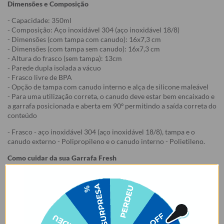
Dimensões e Composição
- Capacidade: 350ml
- Composição: Aço inoxidável 304 (aço inoxidável 18/8)
- Dimensões (com tampa com canudo): 16x7,3 cm
- Dimensões (com tampa sem canudo): 16x7,3 cm
- Altura do frasco (sem tampa): 13cm
- Parede dupla isolada a vácuo
- Frasco livre de BPA
- Opção de tampa com canudo interno e alça de silicone maleável
- Para uma utilização correta, o canudo deve estar bem encaixado e
a garrafa posicionada e aberta em 90º permitindo a saída correta do
conteúdo
- Frasco - aço inoxidável 304 (aço inoxidável 18/8), tampa e o
canudo externo - Polipropileno e o canudo interno - Polietileno.
Como cuidar da sua Garrafa Fresh
1. Lavar o produto antes do primeiro uso;
2. Não colocar o produto na geladeira ou no congelador, isso pode
danificá-lo. Recomenda-se pré-aquecer ou pré-resfriar a garrafa
com água antes de colocar o conteúdo, para mais tempo de
conservação.
3. Lave à mão. Não colocar na lava-louças. Não usar esponjas muito