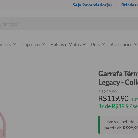
Seja Revendedor(a)
Brindes
rmicos
Capinhas
Bolsas e Malas
Pets
Acessórios
Garrafa Térm
Legacy - Col
R$229,90
R$119,90
48
3x de R$39,97 se
Leve sua bebida 
partir de R$99,9