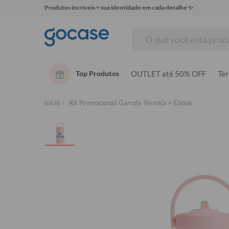
Produtos incríveis + sua identidade em cada detalhe ✨
Top Produtos
OUTLET até 50% OFF
Té
Início
Kit Promocional: Garrafa Térmica + Ebook