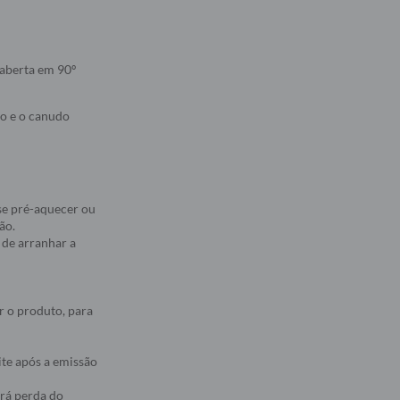
 aberta em 90º
no e o canudo
se pré-aquecer ou
ão.
 de arranhar a
r o produto, para
ite após a emissão
erá perda do