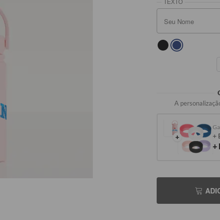
A personalização
SEU NOME
+ 
+
+
ADI