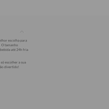
lhor escolha para
r! O tamanho
bebida até 24h fria
só escolher a sua
ão divertido!