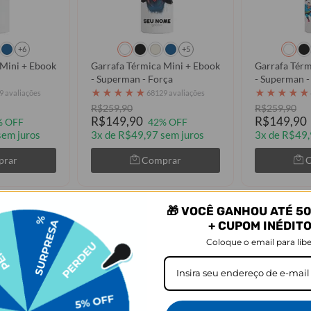
+6
+5
 Mini + Ebook
Garrafa Térmica Mini + Ebook
Garrafa Térm
- Superman - Força
- Superman -
Vibes
★
★
★
★
★
★
★
★
★
★
9 avaliações
68129 avaliações
R$259,90
R$259,90
R$149,90
R$149,90
% OFF
42% OFF
sem juros
3x de R$49,97 sem juros
3x de R$49,
prar
Comprar
🎁 VOCÊ GANHOU ATÉ 50
+ CUPOM INÉDIT
Coloque o email para libe
s vistos em Kit Promocional: Garraf