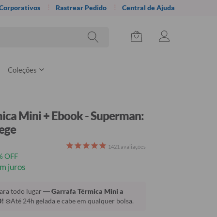
 Corporativos
Rastrear Pedido
Central de Ajuda
Coleções
ica Mini + Ebook - Superman:
lege
1421
avaliações
% OFF
m juros
para todo lugar —
Garrafa Térmica Mini a
0!
❄️Até 24h gelada e cabe em qualquer bolsa.