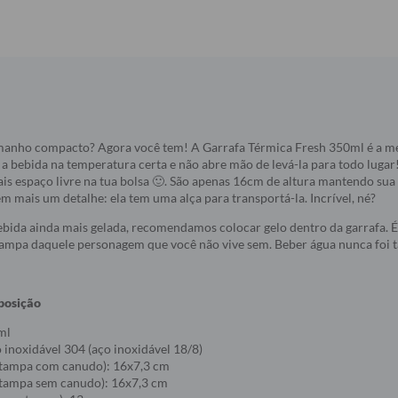
manho compacto? Agora você tem! A Garrafa Térmica Fresh 350ml é a me
 bebida na temperatura certa e não abre mão de levá-la para todo luga
s espaço livre na tua bolsa 🙂. São apenas 16cm de altura mantendo sua 
em mais um detalhe: ela tem uma alça para transportá-la. Incrível, né?
bida ainda mais gelada, recomendamos colocar gelo dentro da garrafa. É 
stampa daquele personagem que você não vive sem. Beber água nunca foi t
posição
ml
inoxidável 304 (aço inoxidável 18/8)
tampa com canudo): 16x7,3 cm
tampa sem canudo): 16x7,3 cm