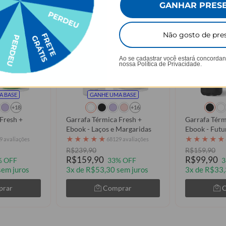
GANHAR PRES
Não gosto de pre
Ao se cadastrar você estará concorda
nossa
Política de Privacidade.
A BASE
GANHE UMA BASE
+18
+16
Fresh +
Garrafa Térmica Fresh +
Garrafa Térm
Ebook - Laços e Margaridas
Ebook - Futu
★
★
★
★
★
★
★
★
★
★
9 avaliações
68129 avaliações
R$239,90
R$159,90
R$159,90
R$99,90
% OFF
33% OFF
3
sem juros
3x de R$53,30 sem juros
3x de R$33,
prar
Comprar