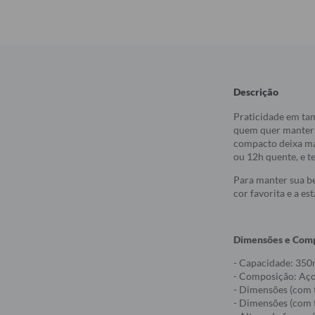
Descrição
Praticidade em ta
quem quer manter a
compacto deixa mai
ou 12h quente, e t
Para manter sua be
cor favorita e a e
Dimensões e Com
- Capacidade: 350
- Composição: Aço 
- Dimensões (com 
- Dimensões (com 