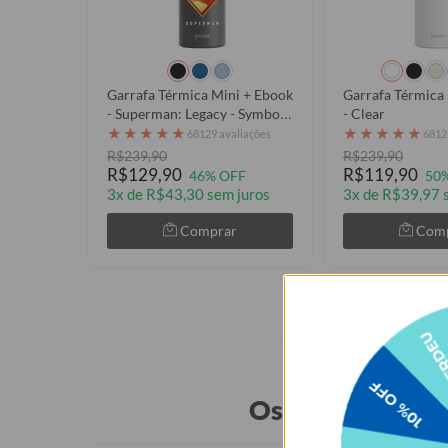
Garrafa Térmica Mini + Ebook
Garrafa Térmica
- Superman: Legacy - Symbol
- Clear
of Hope
★
★
★
★
★
★
★
★
★
★
68129 avaliações
6812
R$239,90
R$239,90
R$129,90
R$119,90
46% OFF
50
3x de R$43,30 sem juros
3x de R$39,97 
Comprar
Com
Os produtos mai