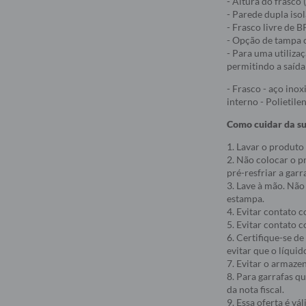
- Altura do frasco
- Parede dupla iso
- Frasco livre de 
- Opção de tampa c
- Para uma utiliza
permitindo a saíd
- Frasco - aço ino
interno - Polietile
Como cuidar da su
1. Lavar o produto
2. Não colocar o p
pré-resfriar a gar
3. Lave à mão. Não
estampa.
4. Evitar contato 
5. Evitar contato c
6. Certifique-se d
evitar que o líquid
7. Evitar o armaze
8. Para garrafas q
da nota fiscal.
9. Essa oferta é v