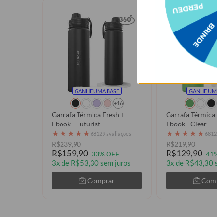
GANHE UMA BASE
GANHE UM
+16
Garrafa Térmica Fresh +
Garrafa Térmica 
Ebook - Futurist
Ebook - Clear
★
★
★
★
★
★
★
★
★
★
68129 avaliações
6812
R$239,90
R$219,90
R$159,90
R$129,90
33% OFF
41
3x de R$53,30 sem juros
3x de R$43,30 
Comprar
Com