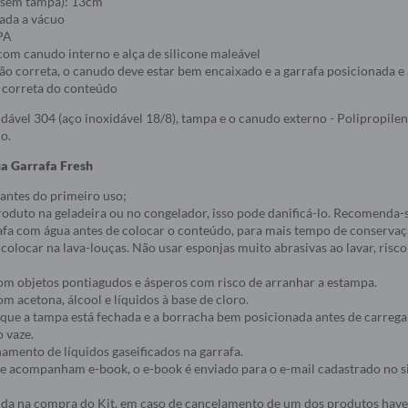
 (sem tampa): 13cm
lada a vácuo
BPA
om canudo interno e alça de silicone maleável
ção correta, o canudo deve estar bem encaixado e a garrafa posicionada e
a correta do conteúdo
xidável 304 (aço inoxidável 18/8), tampa e o canudo externo - Polipropile
no.
a Garrafa Fresh
 antes do primeiro uso;
roduto na geladeira ou no congelador, isso pode danificá-lo. Recomenda-
rafa com água antes de colocar o conteúdo, para mais tempo de conservaç
 colocar na lava-louças. Não usar esponjas muito abrasivas ao lavar, risco
com objetos pontiagudos e ásperos com risco de arranhar a estampa.
om acetona, álcool e líquidos à base de cloro.
e que a tampa está fechada e a borracha bem posicionada antes de carrega
o vaze.
namento de líquidos gaseificados na garrafa.
ue acompanham e-book, o e-book é enviado para o e-mail cadastrado no s
álida na compra do Kit, em caso de cancelamento de um dos produtos hav