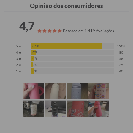
Opinião dos consumidores
4,7
Baseado em 1.419 Avaliações
85%
5 ★
1208
6%
4 ★
80
4%
3 ★
56
2%
2 ★
35
3%
1 ★
40