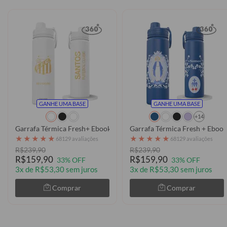
GANHE UMA BASE
GANHE UMA BASE
+14
Garrafa Térmica Fresh+ Ebook - Santos - Escudo Dourado
Garrafa Térmica Fresh + Ebook 
★
★
★
★
★
★
★
★
★
★
68129 avaliações
68129 avaliações
R$239,90
R$239,90
R$159,90
R$159,90
33% OFF
33% OFF
3x de R$53,30 sem juros
3x de R$53,30 sem juros
Comprar
Comprar