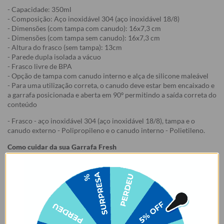
- Capacidade: 350ml
- Composição: Aço inoxidável 304 (aço inoxidável 18/8)
- Dimensões (com tampa com canudo): 16x7,3 cm
- Dimensões (com tampa sem canudo): 16x7,3 cm
- Altura do frasco (sem tampa): 13cm
- Parede dupla isolada a vácuo
- Frasco livre de BPA
- Opção de tampa com canudo interno e alça de silicone maleável
- Para uma utilização correta, o canudo deve estar bem encaixado e
a garrafa posicionada e aberta em 90º permitindo a saída correta do
conteúdo
- Frasco - aço inoxidável 304 (aço inoxidável 18/8), tampa e o
canudo externo - Polipropileno e o canudo interno - Polietileno.
Como cuidar da sua Garrafa Fresh
1. Lavar o produto antes do primeiro uso;
2. Não colocar o produto na geladeira ou no congelador, isso pode
danificá-lo. Recomenda-se pré-aquecer ou pré-resfriar a garrafa
com água antes de colocar o conteúdo, para mais tempo de
conservação.
3. Lave à mão. Não colocar na lava-louças. Não usar esponjas muito
abrasivas ao lavar, risco de arranhar a estampa.