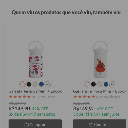
Quem viu os produtos que você viu, também viu
+6
+6
Garrafa Térmica Mini + Ebook - Homem-Aranha - Stickers
★
★
★
★
★
★
★
★
★
★
68129 avaliações
68129 avaliações
R$259,90
R$259,90
R$149,90
R$149,90
42% OFF
42% OFF
3x de R$49,97 sem juros
3x de R$49,97 sem juros
Comprar
Comprar