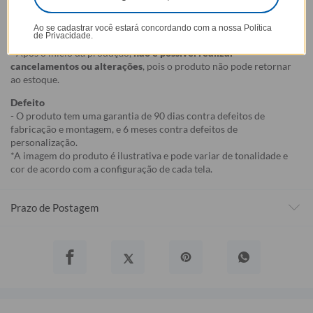
- Por isso, é super importante conferir com atenção todos os
detalhes antes de finalizar a compra, como modelo, estampa e
Ao se cadastrar você estará concordando com a nossa
Política
variações escolhidas.
de Privacidade.
- Após o início da produção,
não é possível realizar
cancelamentos ou alterações
, pois o produto não pode retornar
ao estoque.
Defeito
- O produto tem uma garantia de 90 dias contra defeitos de
fabricação e montagem, e 6 meses contra defeitos de
personalização.
*A imagem do produto é ilustrativa e pode variar de tonalidade e
cor de acordo com a configuração de cada tela.
Prazo de Postagem