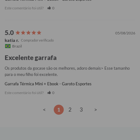
Este comentário foi útil?
0
05/08/2026
katia r.
Brazil
Excelente garrafa
Os produtos da gocase são os melhores, adoro demais> Esse tamanho 
para o meu filho foi excelente.
Garrafa Térmica Mini + Ebook - Garoto Esportes
Este comentário foi útil?
0
<
1
2
3
>