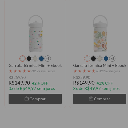
+5
+5
Garrafa Térmica Mini + Ebook - Princess Garden
Garrafa Térmica Mini + Ebook -
★
★
★
★
★
★
★
★
★
★
68129 avaliações
68129 avaliações
R$259,90
R$259,90
R$149,90
R$149,90
42% OFF
42% OFF
3x de R$49,97 sem juros
3x de R$49,97 sem juros
Comprar
Comprar