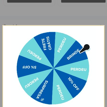
Descrição
Praticidade em tamanho compacto? Agora você tem! A Garrafa
Térmica Fresh 350ml é a melhor escolha para quem quer manter a
bebida na temperatura certa e não abre mão de levá-la para todo
lugar! O tamanho compacto deixa mais espaço livre na tua bolsa 🙂.
São apenas 16cm de altura mantendo sua bebida até 24h fria ou
12h quente, e tem mais um detalhe: ela tem uma alça para
transportá-la. Incrível, né?
Para manter sua bebida ainda mais gelada, recomendamos colocar
gelo dentro da garrafa. É só escolher a sua cor favorita e a estampa
daquele personagem que você não vive sem. Beber água nunca foi
tão divertido!
Dimensões e Composição