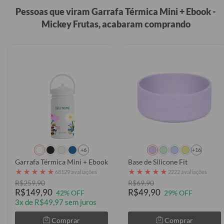
Pessoas que viram Garrafa Térmica Mini + Ebook -
Mickey Frutas, acabaram comprando
+6
+16
Garrafa Térmica Mini + Ebook - Mickey & Amigos - No Jardim
Base de Silicone Fit
★
★
★
★
★
★
★
★
★
★
68129 avaliações
2222 avaliações
R$259,90
R$69,90
R$149,90
R$49,90
42% OFF
29% OFF
3x de R$49,97 sem juros
Comprar
Comprar