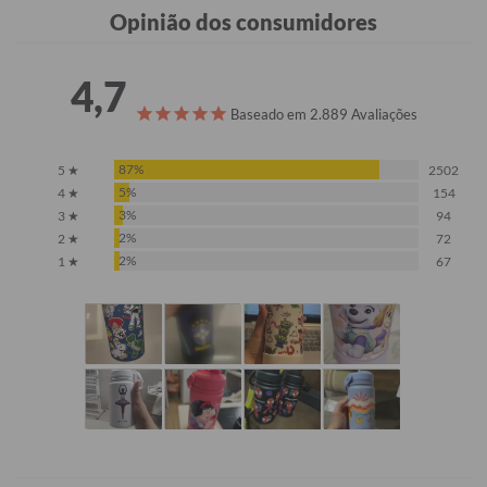
Opinião dos consumidores
4,7
Baseado em 2.889 Avaliações
87%
5 ★
2502
5%
4 ★
154
3%
3 ★
94
2%
2 ★
72
2%
1 ★
67