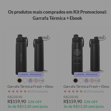
Os produtos mais comprados em Kit Promocional:
Garrafa Térmica + Ebook
GANHE UMA BASE
GANHE UMA BASE
+16
+12
Garrafa Térmica Fresh + Ebook - Futurist
Garrafa Térmica Fresh + Ebook
★
★
★
★
★
★
★
★
★
★
68129 avaliações
68129 avaliações
R$239,90
R$239,90
R$159,90
R$159,90
33% OFF
33% OFF
3x de R$53,30 sem juros
3x de R$53,30 sem juros