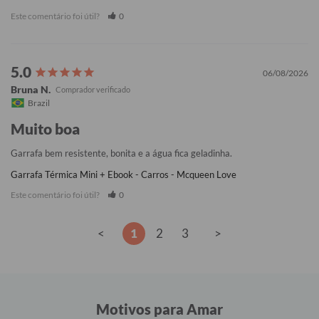
Este comentário foi útil?
0
06/08/2026
Bruna N.
Brazil
Muito boa
Garrafa bem resistente, bonita e a água fica geladinha.
Garrafa Térmica Mini + Ebook - Carros - Mcqueen Love
Este comentário foi útil?
0
<
1
2
3
>
Motivos para Amar