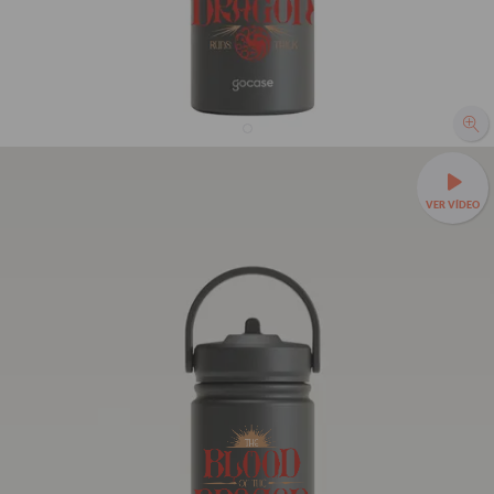
Garrafa Térmica Mini + Ebook - House of the
Dragons - The blood runs thick
VER VÍDEO
R$239,90
2889
avaliações
R$129,90
46% OFF
3x de R$43,30 sem juros
Leve sua bebida para todo lugar —
Garrafa Térmica Mini a
partir de R$99,90!
❄️Até 24h gelada e cabe em qualquer
bolsa.
350ml - Tampa com canudo
TAMANHOS:
350ml - Tampa sem canudo
350ml - Tampa com canudo