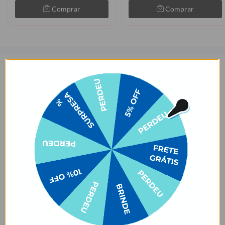
Comprar
Comprar
Descrição
Praticidade em tamanho compacto? Agora você tem! A Garrafa
Térmica Fresh 350ml é a melhor escolha para quem quer manter a
bebida na temperatura certa e não abre mão de levá-la para todo
lugar! O tamanho compacto deixa mais espaço livre na tua bolsa 🙂.
São apenas 16cm de altura mantendo sua bebida até 24h fria ou
12h quente, e tem mais um detalhe: ela tem uma alça para
transportá-la. Incrível, né?
Para manter sua bebida ainda mais gelada, recomendamos colocar
gelo dentro da garrafa. É só escolher a sua cor favorita e a estampa
daquele personagem que você não vive sem. Beber água nunca foi
tão divertido!