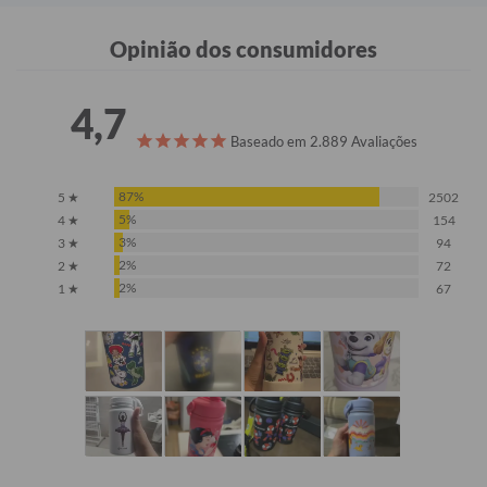
Opinião dos consumidores
4,7
Baseado em 2.889 Avaliações
87%
5 ★
2502
5%
4 ★
154
3%
3 ★
94
2%
2 ★
72
2%
1 ★
67