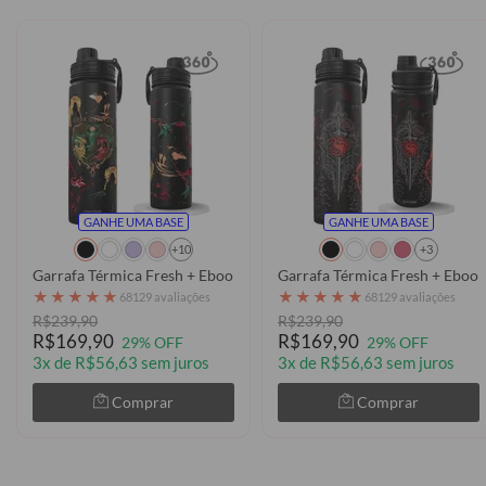
GANHE UMA BASE
GANHE UMA BASE
+10
+3
Garrafa Térmica Fresh + Ebook - House of the Dragons - Dragons
Garrafa Térmica Fresh + Ebook
★
★
★
★
★
★
★
★
★
★
68129 avaliações
68129 avaliações
R$239,90
R$239,90
R$169,90
R$169,90
29% OFF
29% OFF
3x de R$56,63 sem juros
3x de R$56,63 sem juros
Comprar
Comprar