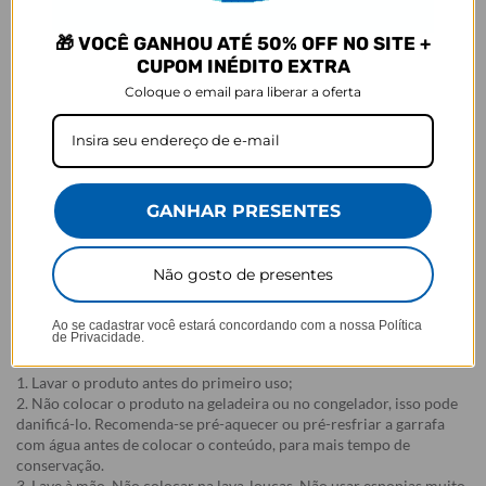
Dimensões e Composição
🎁 VOCÊ GANHOU ATÉ 50% OFF NO SITE +
- Capacidade: 350ml
CUPOM INÉDITO EXTRA
- Composição: Aço inoxidável 304 (aço inoxidável 18/8)
- Dimensões (com tampa com canudo): 16x7,3 cm
Coloque o email para liberar a oferta
- Dimensões (com tampa sem canudo): 16x7,3 cm
- Altura do frasco (sem tampa): 13cm
- Parede dupla isolada a vácuo
- Frasco livre de BPA
- Opção de tampa com canudo interno e alça de silicone maleável
GANHAR PRESENTES
- Para uma utilização correta, o canudo deve estar bem encaixado e
a garrafa posicionada e aberta em 90º permitindo a saída correta do
conteúdo
Não gosto de presentes
- Frasco - aço inoxidável 304 (aço inoxidável 18/8), tampa e o
canudo externo - Polipropileno e o canudo interno - Polietileno.
Ao se cadastrar você estará concordando com a nossa
Política
de Privacidade.
Como cuidar da sua Garrafa Fresh
1. Lavar o produto antes do primeiro uso;
2. Não colocar o produto na geladeira ou no congelador, isso pode
danificá-lo. Recomenda-se pré-aquecer ou pré-resfriar a garrafa
com água antes de colocar o conteúdo, para mais tempo de
conservação.
3. Lave à mão. Não colocar na lava-louças. Não usar esponjas muito