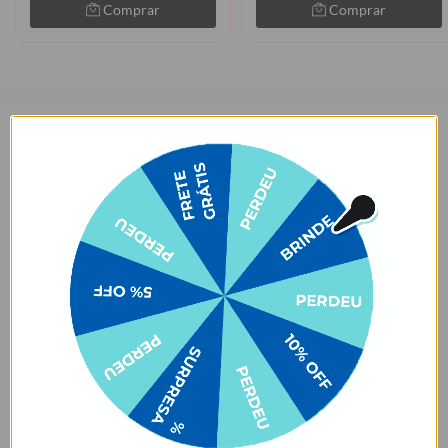
Comprar
Comprar
Descrição
Praticidade em tamanho compacto? Agora você tem! A Garrafa
Térmica Fresh 350ml é a melhor escolha para quem quer manter a
bebida na temperatura certa e não abre mão de levá-la para todo
lugar! O tamanho compacto deixa mais espaço livre na tua bolsa 🙂.
São apenas 16cm de altura mantendo sua bebida até 24h fria ou
12h quente, e tem mais um detalhe: ela tem uma alça para
transportá-la. Incrível, né?
Para manter sua bebida ainda mais gelada, recomendamos colocar
gelo dentro da garrafa. É só escolher a sua cor favorita e a estampa
daquele personagem que você não vive sem. Beber água nunca foi
tão divertido!