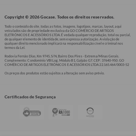
Copyright © 2026 Gocase. Todos os direitos reservados.
Todo o conteúdo do site, todas as fotos, imagens, logotipos, marcas, layout, aqui
veículados são de propriedade exclusiva da GO COMÉRCIO DE ARTIGOS
ELETRÔNICOS E ACESSÓRIOS LTDA. É vedada qualquer reprodução, total ou parcial,
de qualquer elemento de identidade, sem expressa autorização. A violação de
qualquer direito mencionado implicará na responsabilização cível e criminal nos
termos da Lei.
Rodovia Fernão Dias, Km 9745, S/N, Bairro Dos Pires - Extrema/Minas Gerais.
Complemento: Condomínio VBI Log, Módulo B1, Galpão G7. CEP: 37640-950. GO
COMÉRCIO DE ARTIGOS ELETRÔNICOS E ACESSÓRIOS LTDA 22.165.464/0003-52
Os preços dos produtos estão sujeitos a alteração sem aviso prévio.
Certificados de Segurança