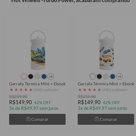
+6
+6
Garrafa Térmica Mini + Ebook - Hot Wheels - Speed
Garrafa Térmica Mini + Ebook 
★
★
★
★
★
★
★
★
★
★
69401 avaliações
69401 avaliações
R$259,90
R$259,90
R$149,90
R$149,90
42% OFF
42% OFF
3x de R$49,97 sem juros
3x de R$49,97 sem juros
Comprar
Comprar