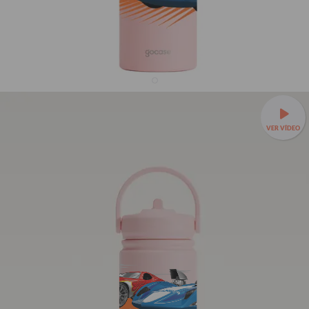
Garrafa Térmica Mini + Ebook - Hot Wheels -Turbo
Power
VER VÍDEO
R$229,90
R$119,90
48% OFF
3x de R$39,97 sem juros
Leve sua bebida para todo lugar —
Garrafa Térmica Mini a
partir de R$99,90!
❄️Até 24h gelada e cabe em qualquer
bolsa.
350ml - Tampa com canudo
TAMANHOS:
350ml - Tampa sem canudo
350ml - Tampa com canudo