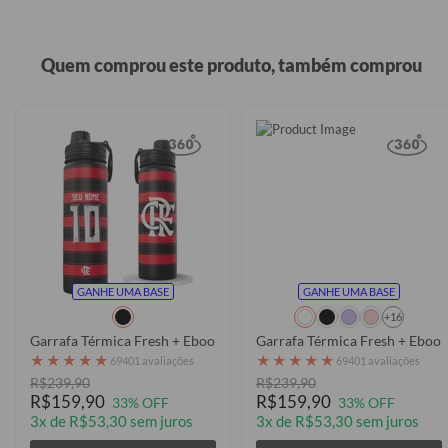
Quem comprou este produto, também comprou
GANHE UMA BASE
GANHE UMA BASE
+16
Garrafa Térmica Fresh + Ebook - Flamengo Uniforme 1 2025 P
Garrafa Térmica Fresh + Ebook
★
★
★
★
★
★
★
★
★
★
69401 avaliações
69401 avaliações
R$239,90
R$239,90
R$159,90
R$159,90
33% OFF
33% OFF
3x de R$53,30 sem juros
3x de R$53,30 sem juros