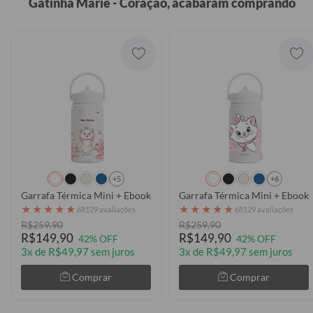
Gatinha Marie - Coração, acabaram comprando
+5
+6
Garrafa Térmica Mini + Ebook - Marie Classical Rose
Garrafa Térmica Mini + Ebook -
★
★
★
★
★
★
★
★
★
★
68129 avaliações
68129 avaliações
R$259,90
R$259,90
R$149,90
R$149,90
42% OFF
42% OFF
3x de R$49,97 sem juros
3x de R$49,97 sem juros
Comprar
Comprar