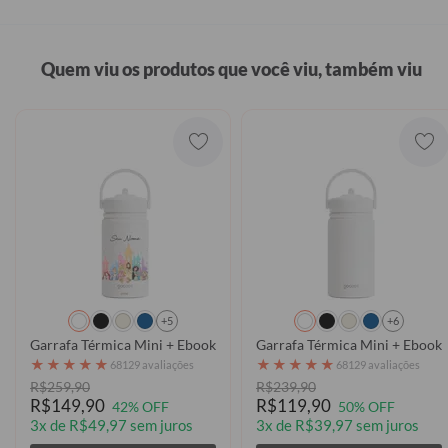
Quem viu os produtos que você viu, também viu
+5
+6
Garrafa Térmica Mini + Ebook - Paleta Castelo Encantado
Garrafa Térmica Mini + Ebook 
★
★
★
★
★
★
★
★
★
★
68129 avaliações
68129 avaliações
R$259,90
R$239,90
R$149,90
R$119,90
42% OFF
50% OFF
3x de R$49,97 sem juros
3x de R$39,97 sem juros