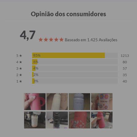
Opinião dos consumidores
4,7
Baseado em 1.425 Avaliações
85%
5 ★
1213
6%
4 ★
80
4%
3 ★
57
2%
2 ★
35
3%
1 ★
40