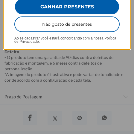
selecionada,
mesmo quando não há customização com nome
.
GANHAR PRESENTES
- Por isso, é super importante conferir com atenção todos os
detalhes antes de finalizar a compra, como modelo, estampa e
variações escolhidas.
Não gosto de presentes
- Após o início da produção,
não é possível realizar
cancelamentos ou alterações
, pois o produto não pode retornar
Ao se cadastrar você estará concordando com a nossa
Política
ao estoque.
de Privacidade.
Defeito
- O produto tem uma garantia de 90 dias contra defeitos de
fabricação e montagem, e 6 meses contra defeitos de
personalização.
*A imagem do produto é ilustrativa e pode variar de tonalidade e
cor de acordo com a configuração de cada tela.
Prazo de Postagem