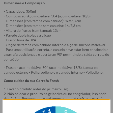
Dimensões e Composição
- Capacidade: 350ml
- Composição: Aço inoxidável 304 (aço inoxidável 18/8)
- Dimensões (com tampa com canudo): 16x7,3 cm
- Dimensões (com tampa sem canudo): 16x7,3 cm
- Altura do frasco (sem tampa): 13cm
- Parede dupla isolada a vácuo
- Frasco livre de BPA
- Opção de tampa com canudo interno e alça de silicone maleável
- Para uma utilização correta, o canudo deve estar bem encaixado e
a garrafa posicionada e aberta em 90º permitindo a saída correta do
conteúdo
- Frasco - aço inoxidável 304 (aço inoxidável 18/8), tampa e o
canudo externo - Polipropileno e o canudo interno - Polietileno.
Como cuidar da sua Garrafa Fresh
1. Lavar o produto antes do primeiro uso;
2. Não colocar o produto na geladeira ou no congelador, isso pode
danificá-lo. Recomenda-se pré-aquecer ou pré-resfriar a garrafa
com água antes de colocar o conteúdo, para mais tempo de
conservação.
3. Lave à mão. Não colocar na lava-louças. Não usar esponjas muito