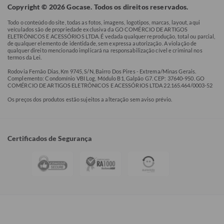
Copyright © 2026 Gocase. Todos os direitos reservados.
Todo o conteúdo do site, todas as fotos, imagens, logotipos, marcas, layout, aqui
veículados são de propriedade exclusiva da GO COMÉRCIO DE ARTIGOS
ELETRÔNICOS E ACESSÓRIOS LTDA. É vedada qualquer reprodução, total ou parcial,
de qualquer elemento de identidade, sem expressa autorização. A violação de
qualquer direito mencionado implicará na responsabilização cível e criminal nos
termos da Lei.
Rodovia Fernão Dias, Km 9745, S/N, Bairro Dos Pires - Extrema/Minas Gerais.
Complemento: Condomínio VBI Log, Módulo B1, Galpão G7. CEP: 37640-950. GO
COMÉRCIO DE ARTIGOS ELETRÔNICOS E ACESSÓRIOS LTDA 22.165.464/0003-52
Os preços dos produtos estão sujeitos a alteração sem aviso prévio.
Certificados de Segurança