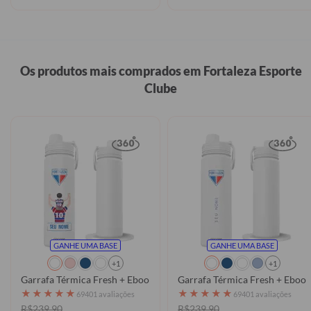
Os produtos mais comprados em Fortaleza Esporte
Clube
GANHE UMA BASE
GANHE UMA BASE
+1
+1
Garrafa Térmica Fresh + Ebook - Fortaleza - Pai Torcedor
Garrafa Térmica Fresh + Ebook 
★
★
★
★
★
★
★
★
★
★
69401 avaliações
69401 avaliações
R$239,90
R$239,90