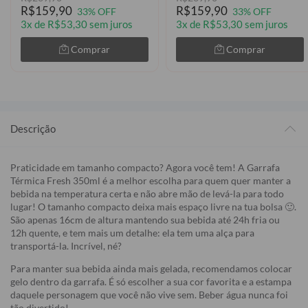
R$159,90
R$159,90
33% OFF
33% OFF
3x de R$53,30 sem juros
3x de R$53,30 sem juros
Comprar
Comprar
Descrição
Praticidade em tamanho compacto? Agora você tem! A Garrafa
Térmica Fresh 350ml é a melhor escolha para quem quer manter a
bebida na temperatura certa e não abre mão de levá-la para todo
lugar! O tamanho compacto deixa mais espaço livre na tua bolsa 🙂.
São apenas 16cm de altura mantendo sua bebida até 24h fria ou
12h quente, e tem mais um detalhe: ela tem uma alça para
transportá-la. Incrível, né?
Para manter sua bebida ainda mais gelada, recomendamos colocar
gelo dentro da garrafa. É só escolher a sua cor favorita e a estampa
daquele personagem que você não vive sem. Beber água nunca foi
tão divertido!