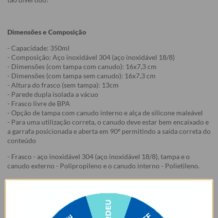
Dimensões e Composição
- Capacidade: 350ml
- Composição: Aço inoxidável 304 (aço inoxidável 18/8)
- Dimensões (com tampa com canudo): 16x7,3 cm
- Dimensões (com tampa sem canudo): 16x7,3 cm
- Altura do frasco (sem tampa): 13cm
- Parede dupla isolada a vácuo
- Frasco livre de BPA
- Opção de tampa com canudo interno e alça de silicone maleável
- Para uma utilização correta, o canudo deve estar bem encaixado e
a garrafa posicionada e aberta em 90º permitindo a saída correta do
conteúdo
- Frasco - aço inoxidável 304 (aço inoxidável 18/8), tampa e o
canudo externo - Polipropileno e o canudo interno - Polietileno.
Como cuidar da sua Garrafa Fresh
1. Lavar o produto antes do primeiro uso;
2. Não colocar o produto na geladeira ou no congelador, isso pode
danificá-lo. Recomenda-se pré-aquecer ou pré-resfriar a garrafa