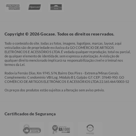
Copyright © 2026 Gocase. Todos os direitos reservados.
Todo o conteúdo do site, todas as fotos, imagens, logotipos, marcas, layout, aqui
veículados são de propriedade exclusiva da GO COMÉRCIO DE ARTIGOS
ELETRÔNICOS E ACESSÓRIOS LTDA. É vedada qualquer reprodução, total ou parcial,
de qualquer elemento de identidade, sem expressa autorização. A violação de
qualquer direito mencionado implicará na responsabilização cível e criminal nos
termos da Lei.
Rodovia Fernão Dias, Km 9745, S/N, Bairro Dos Pires - Extrema/Minas Gerais.
Complemento: Condomínio VBI Log, Módulo B1, Galpão G7. CEP: 37640-950. GO
COMÉRCIO DE ARTIGOS ELETRÔNICOS E ACESSÓRIOS LTDA 22.165.464/0003-52
Os preços dos produtos estão sujeitos a alteração sem aviso prévio.
Certificados de Segurança