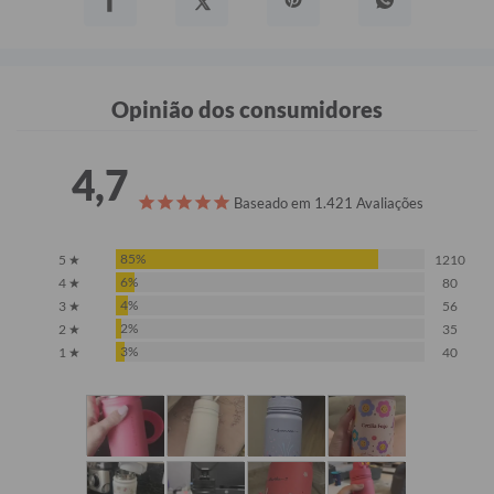
Opinião dos consumidores
4,7
Baseado em 1.421 Avaliações
85%
5 ★
1210
6%
4 ★
80
4%
3 ★
56
2%
2 ★
35
3%
1 ★
40