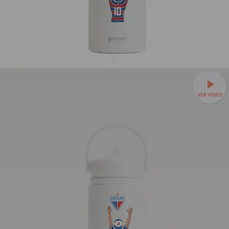
Garrafa Térmica Mini + Ebook - Fortaleza - Garoto
Tricolor
VER VÍDEO
R$259,90
1421
avaliações
R$149,90
42% OFF
3x de R$49,97 sem juros
Leve sua bebida para todo lugar —
Garrafa Térmica Mini a
partir de R$99,90!
❄️Até 24h gelada e cabe em qualquer
bolsa.
350ml - Tampa com canudo
TAMANHOS:
350ml - Tampa sem canudo
350ml - Tampa com canudo