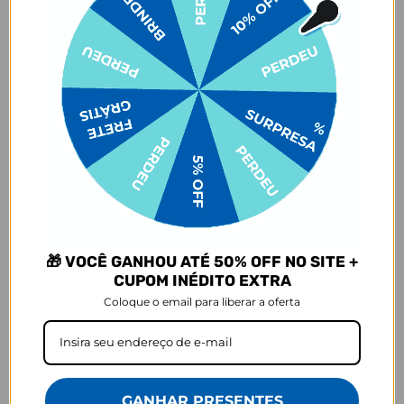
com água antes de colocar o conteúdo, para mais tempo de
conservação.
3. Lave à mão. Não colocar na lava-louças. Não usar esponjas muito
abrasivas ao lavar, risco de arranhar a estampa.
4. Evitar contato com objetos pontiagudos e ásperos com risco de
arranhar a estampa.
5. Evitar contato com acetona, álcool e líquidos à base de cloro.
6. Certifique-se de que a tampa está fechada e a borracha bem
posicionada antes de carregar o produto, para evitar que o líquido
vaze.
7. Evitar o armazenamento de líquidos gaseificados na garrafa.
8. Para garrafas que acompanham e-book, o e-book é enviado para
o e-mail cadastrado no site após a emissão da nota fiscal.
9. Essa oferta é válida na compra do Kit, em caso de cancelamento
de um dos produtos haverá perda do benefício promocional.
🎁 VOCÊ GANHOU ATÉ 50% OFF NO SITE +
CUPOM INÉDITO EXTRA
- OBS: Recomendamos esta garrafa para crianças acima de 4 anos,
crianças menores podem ter dificuldade para manejar o produto.
Coloque o email para liberar a oferta
Garantia:
Arrependimento
- Os nossos produtos personalizados (
estampados ou
customizados com nome/foto
) são feitos especialmente para você,
GANHAR PRESENTES