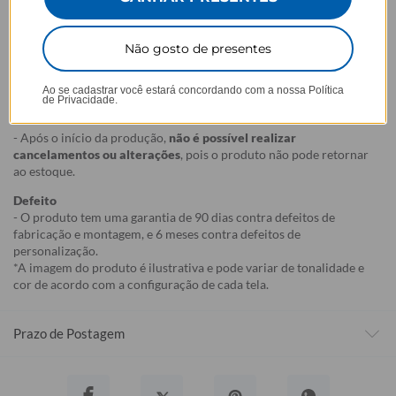
de acordo com a opção escolhida no momento da compra.
- Isso significa que a produção só começa após a confirmação do
pedido, e o item é criado exclusivamente com a estampa
Não gosto de presentes
selecionada,
mesmo quando não há customização com nome
.
- Por isso, é super importante conferir com atenção todos os
Ao se cadastrar você estará concordando com a nossa
Política
detalhes antes de finalizar a compra, como modelo, estampa e
de Privacidade.
variações escolhidas.
- Após o início da produção,
não é possível realizar
cancelamentos ou alterações
, pois o produto não pode retornar
ao estoque.
Defeito
- O produto tem uma garantia de 90 dias contra defeitos de
fabricação e montagem, e 6 meses contra defeitos de
personalização.
*A imagem do produto é ilustrativa e pode variar de tonalidade e
cor de acordo com a configuração de cada tela.
Prazo de Postagem