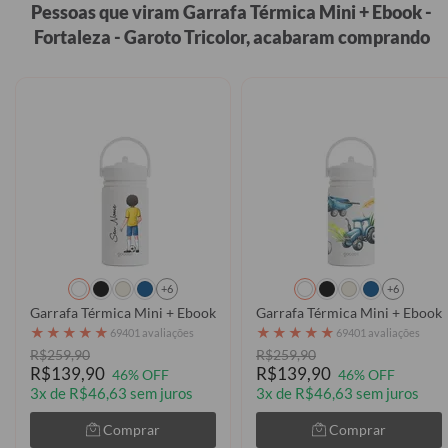
Pessoas que viram Garrafa Térmica Mini + Ebook -
Fortaleza - Garoto Tricolor, acabaram comprando
+6
+6
Garrafa Térmica Mini + Ebook - Garoto Esportes
Garrafa Térmica Mini + Ebook 
★
★
★
★
★
★
★
★
★
★
69401 avaliações
69401 avaliações
R$259,90
R$259,90
R$139,90
R$139,90
46% OFF
46% OFF
3x de R$46,63 sem juros
3x de R$46,63 sem juros
Comprar
Comprar