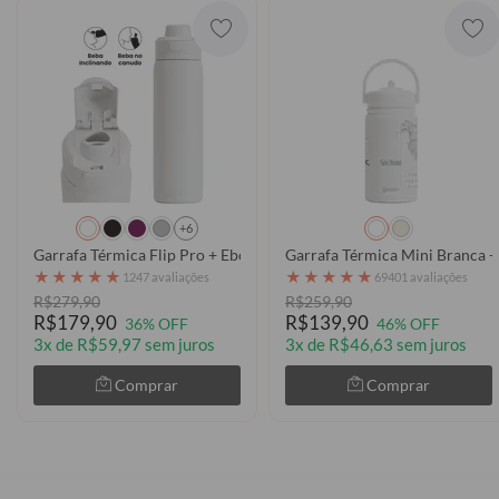
+6
Garrafa Térmica Flip Pro + Ebook - Clear
Garrafa Térmica Mini Branca 
★
★
★
★
★
★
★
★
★
★
1247 avaliações
69401 avaliações
R$279,90
R$259,90
R$179,90
R$139,90
36% OFF
46% OFF
3x de R$59,97 sem juros
3x de R$46,63 sem juros
Comprar
Comprar