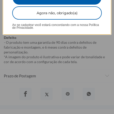
- Por isso, é super importante conferir com atenção todos os
detalhes antes de finalizar a compra, como modelo, estampa e
variações escolhidas.
Agora não, obrigado(a)
- Após o início da produção,
não é possível realizar
cancelamentos ou alterações
, pois o produto não pode retornar
Ao se cadastrar você estará concordando com a nossa
Política
de Privacidade.
ao estoque.
Defeito
- O produto tem uma garantia de 90 dias contra defeitos de
fabricação e montagem, e 6 meses contra defeitos de
personalização.
*A imagem do produto é ilustrativa e pode variar de tonalidade e
cor de acordo com a configuração de cada tela.
Prazo de Postagem