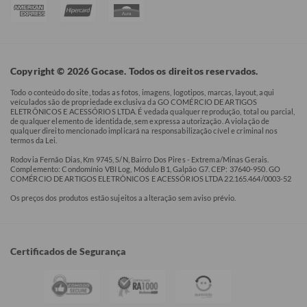
Copyright © 2026 Gocase. Todos os direitos reservados.
Todo o conteúdo do site, todas as fotos, imagens, logotipos, marcas, layout, aqui
veículados são de propriedade exclusiva da GO COMÉRCIO DE ARTIGOS
ELETRÔNICOS E ACESSÓRIOS LTDA. É vedada qualquer reprodução, total ou parcial,
de qualquer elemento de identidade, sem expressa autorização. A violação de
qualquer direito mencionado implicará na responsabilização cível e criminal nos
termos da Lei.
Rodovia Fernão Dias, Km 9745, S/N, Bairro Dos Pires - Extrema/Minas Gerais.
Complemento: Condomínio VBI Log, Módulo B1, Galpão G7. CEP: 37640-950. GO
COMÉRCIO DE ARTIGOS ELETRÔNICOS E ACESSÓRIOS LTDA 22.165.464/0003-52
Os preços dos produtos estão sujeitos a alteração sem aviso prévio.
Certificados de Segurança