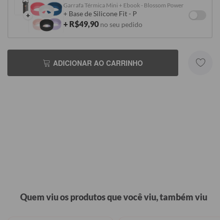
Garrafa Térmica Mini + Ebook - Blossom Power
+ Base de Silicone Fit - P
+
+ R$49,90
no seu pedido
ADICIONAR AO CARRINHO
Quem viu os produtos que você viu, também viu