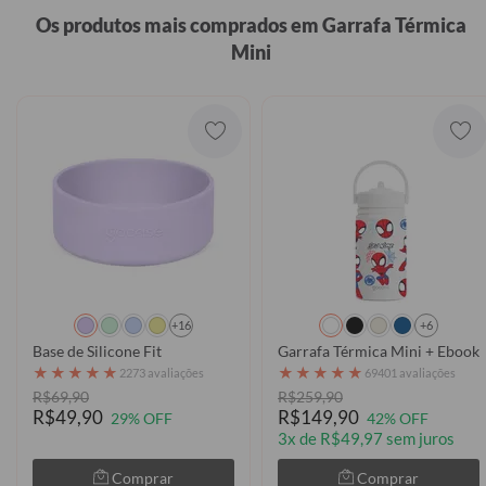
Os produtos mais comprados em Garrafa Térmica
Mini
+16
+6
Base de Silicone Fit
Garrafa Térmica Mini + Ebook
★
★
★
★
★
★
★
★
★
★
2273 avaliações
69401 avaliações
R$69,90
R$259,90
R$49,90
R$149,90
29% OFF
42% OFF
3x de R$49,97 sem juros
Comprar
Comprar