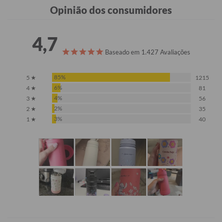
Opinião dos consumidores
4,7
Baseado em 1.427 Avaliações
85%
5 ★
1215
6%
4 ★
81
4%
3 ★
56
2%
2 ★
35
3%
1 ★
40