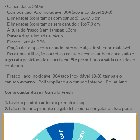
- Capacidade: 350ml
- Composição: Aço inoxidável 304 (aço inoxidável 18/8)
- Dimensões (com tampa com canudo): 16x7,3 cm
- Dimensões (com tampa sem canudo): 16x7,3 cm
- Altura do frasco (sem tampa): 13cm
- Parede dupla isolada a vácuo
- Frasco livre de BPA
- Opção de tampa com canudo interno e alça de silicone maleável
- Para uma utilização correta, o canudo deve estar bem encaixado e
a garrafa posicionada e aberta em 90º permitindo a saída correta do
conteúdo
- Frasco - aço inoxidável 304 (aço inoxidável 18/8), tampa e o
canudo externo - Polipropileno e o canudo interno - Polietileno.
Como cuidar da sua Garrafa Fresh
1. Lavar o produto antes do primeiro uso;
2. Não colocar o produto na geladeira ou no congelador, isso pode
danificá-lo. Recomenda-se pré-aquecer ou pré-resfriar a garrafa
com água antes de colocar o conteúdo, para mais tempo de
conservação.
3. Lave à mão. Não colocar na lava-louças. Não usar esponjas muito
abrasivas ao lavar, risco de arranhar a estampa.