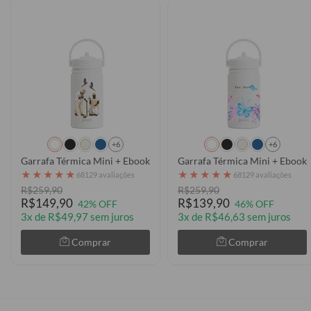
+6
+6
Garrafa Térmica Mini + Ebook - Adorei As Almas
Garrafa Térmica Mini + Ebook 
★
★
★
★
★
★
★
★
★
★
68129 avaliações
68129 avaliações
R$259,90
R$259,90
R$149,90
R$139,90
42% OFF
46% OFF
3x de R$49,97 sem juros
3x de R$46,63 sem juros
Comprar
Comprar