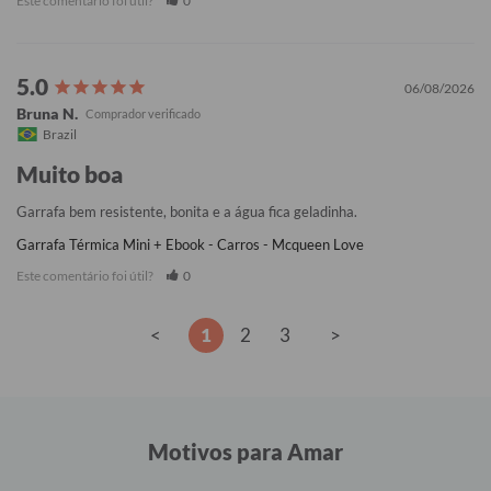
Este comentário foi útil?
0
06/08/2026
Bruna N.
Brazil
Muito boa
Garrafa bem resistente, bonita e a água fica geladinha.
Garrafa Térmica Mini + Ebook - Carros - Mcqueen Love
Este comentário foi útil?
0
<
1
2
3
>
Motivos para Amar