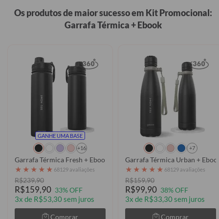
Os produtos de maior sucesso em Kit Promocional:
Garrafa Térmica + Ebook
GANHE UMA BASE
+16
+7
Garrafa Térmica Fresh + Ebook - Futurist
Garrafa Térmica Urban + Ebook
★
★
★
★
★
★
★
★
★
★
68129 avaliações
68129 avaliações
R$239,90
R$159,90
R$159,90
R$99,90
33% OFF
38% OFF
3x de R$53,30 sem juros
3x de R$33,30 sem juros
Comprar
Comprar