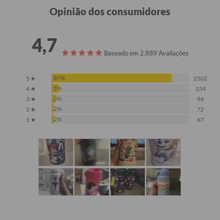
Opinião dos consumidores
4,7
Baseado em 2.889 Avaliações
87%
5 ★
2502
5%
4 ★
154
3%
3 ★
94
2%
2 ★
72
2%
1 ★
67