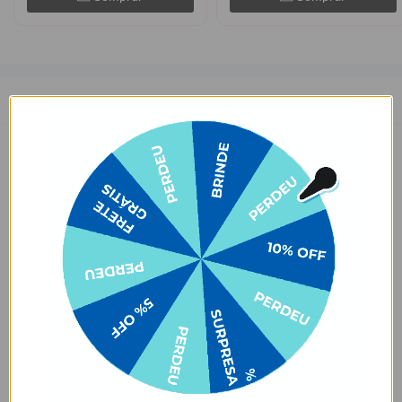
Descrição
Praticidade em tamanho compacto? Agora você tem! A Garrafa
Térmica Fresh 350ml é a melhor escolha para quem quer manter a
bebida na temperatura certa e não abre mão de levá-la para todo
lugar! O tamanho compacto deixa mais espaço livre na tua bolsa 🙂.
São apenas 16cm de altura mantendo sua bebida até 24h fria ou
12h quente, e tem mais um detalhe: ela tem uma alça para
transportá-la. Incrível, né?
Para manter sua bebida ainda mais gelada, recomendamos colocar
gelo dentro da garrafa. É só escolher a sua cor favorita e a estampa
daquele personagem que você não vive sem. Beber água nunca foi
tão divertido!
Dimensões e Composição