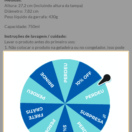
Altura: 27,2 cm (incluindo altura da tampa)
Diâmetro: 7,82 cm
Peso líquido da garrafa: 430g
Capacidade: 750ml
Instruções de lavagem / cuidado:
Lavar o produto antes do primeiro uso;
1. Não colocar o produto na geladeira ou no congelador, isso pode
danificá-lo. Recomenda-se pré-aquecer ou pré-resfriar a garrafa
com água antes de colocar o
conteúdo, para mais tempo de conservação.
2. Não colocar na lava-louças. Não usar esponjas muito abrasivas
ao lavar, risco de arranhar a estampa.
3. Evitar contato com objetos pontiagudos e ásperos com risco de
arranhar a estampa.
4. Evitar contato com acetona, álcool e líquidos à base de cloro.
5. Certifique-se de que a tampa está fechada e a borracha bem
posicionada antes de carregar o produto, para evitar que o líquido
vaze.
6. Evitar o armazenamento de líquidos gaseificados na garrafa.
OBS.: É normal que a tampa da garrafa transpire um pouco, pois a
mesma não é composta por aço inox.