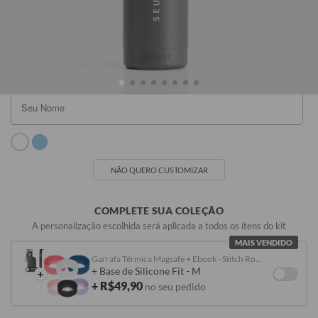
Preto
Branca
Cinza
Rosa Claro
R$229,90
R$229,90
R$229,90
R$249,90
NÃO QUERO CUSTOMIZAR
COMPLETE SUA COLEÇÃO
A personalização escolhida será aplicada a todos os itens do kit
MAIS VENDIDO
Garrafa Térmica Magsafe + Ebook - Stitch Rostinho
+ Base de Silicone Fit - M
+
+ R$49,90
no seu pedido