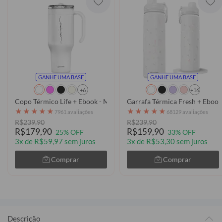
GANHE UMA BASE
GANHE UMA BASE
+6
+16
Copo Térmico Life + Ebook - Manuscrita
Garrafa Térmica Fresh + Ebook
★
★
★
★
★
★
★
★
★
★
7961 avaliações
68129 avaliações
R$239,90
R$239,90
R$179,90
R$159,90
25% OFF
33% OFF
3x de R$59,97 sem juros
3x de R$53,30 sem juros
Comprar
Comprar
Descrição