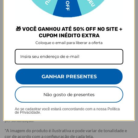
Garantia
Arrependimento
- Os nossos produtos personalizados (
estampados ou
🎁 VOCÊ GANHOU ATÉ 50% OFF NO SITE +
customizados com nome/foto
) são feitos especialmente para você,
CUPOM INÉDITO EXTRA
de acordo com a opção escolhida no momento da compra.
- Isso significa que a produção só começa após a confirmação do
Coloque o email para liberar a oferta
pedido, e o item é criado exclusivamente com a estampa
selecionada,
mesmo quando não há customização com nome
.
- Por isso, é super importante conferir com atenção todos os
detalhes antes de finalizar a compra, como modelo, estampa e
variações escolhidas.
GANHAR PRESENTES
- Após o início da produção,
não é possível realizar
cancelamentos ou alterações
, pois o produto não pode retornar
ao estoque.
Não gosto de presentes
Defeito
- O produto tem uma garantia de 90 dias contra defeitos de
Ao se cadastrar você estará concordando com a nossa
Política
de Privacidade.
fabricação e montagem, e 6 meses contra defeitos de
personalização.
*A imagem do produto é ilustrativa e pode variar de tonalidade e
cor de acordo com a configuração de cada tela.