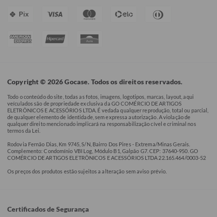
Pix
Copyright © 2026 Gocase. Todos os direitos reservados.
Todo o conteúdo do site, todas as fotos, imagens, logotipos, marcas, layout, aqui
veículados são de propriedade exclusiva da GO COMÉRCIO DE ARTIGOS
ELETRÔNICOS E ACESSÓRIOS LTDA. É vedada qualquer reprodução, total ou parcial,
de qualquer elemento de identidade, sem expressa autorização. A violação de
qualquer direito mencionado implicará na responsabilização cível e criminal nos
termos da Lei.
Rodovia Fernão Dias, Km 9745, S/N, Bairro Dos Pires - Extrema/Minas Gerais.
Complemento: Condomínio VBI Log, Módulo B1, Galpão G7. CEP: 37640-950. GO
COMÉRCIO DE ARTIGOS ELETRÔNICOS E ACESSÓRIOS LTDA 22.165.464/0003-52
Os preços dos produtos estão sujeitos a alteração sem aviso prévio.
Certificados de Segurança