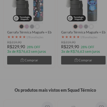
Garrafa Térmica Magsafe + Ebook - Lilo & Stitch - Cute Pattern
Garrafa Térmica Magsafe + Eboo
★
★
★
★
★
★
★
★
★
★
178 avaliações
178 avaliações
R$319,90
R$319,90
R$229,90
R$229,90
28% OFF
28% OFF
3x de R$76,63 sem juros
3x de R$76,63 sem juros
Comprar
Comprar
Os produtos mais vistos em Squad Térmico