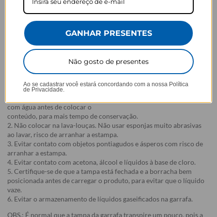
Medidas:
Altura: 27,2 cm (incluindo altura da tampa)
Diâmetro: 7,82 cm
GANHAR PRESENTES
Peso líquido da garrafa: 430g
Capacidade: 750ml
Não gosto de presentes
Instruções de lavagem / cuidado:
Lavar o produto antes do primeiro uso;
Ao se cadastrar você estará concordando com a nossa
Política
1. Não colocar o produto na geladeira ou no congelador, isso pode
de Privacidade.
danificá-lo. Recomenda-se pré-aquecer ou pré-resfriar a garrafa
com água antes de colocar o
conteúdo, para mais tempo de conservação.
2. Não colocar na lava-louças. Não usar esponjas muito abrasivas
ao lavar, risco de arranhar a estampa.
3. Evitar contato com objetos pontiagudos e ásperos com risco de
arranhar a estampa.
4. Evitar contato com acetona, álcool e líquidos à base de cloro.
5. Certifique-se de que a tampa está fechada e a borracha bem
posicionada antes de carregar o produto, para evitar que o líquido
vaze.
6. Evitar o armazenamento de líquidos gaseificados na garrafa.
OBS.: É normal que a tampa da garrafa transpire um pouco, pois a