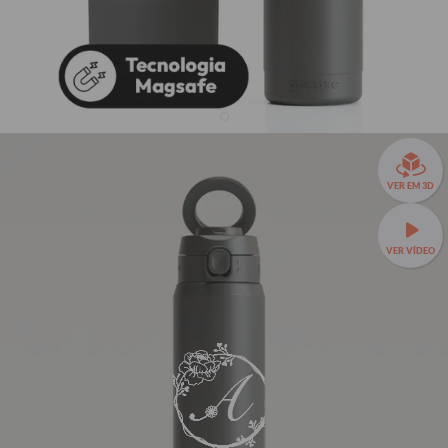
Garrafa Térmica Magsafe + Ebook - Monograma
Cursivo com Flores
VER EM 3D
R$299,90
44
avaliações
R$229,90
23% OFF
3x de R$76,63 sem juros
VER VÍDEO
Garrafa Térmica Magsafe a partir de R$199,90!
A