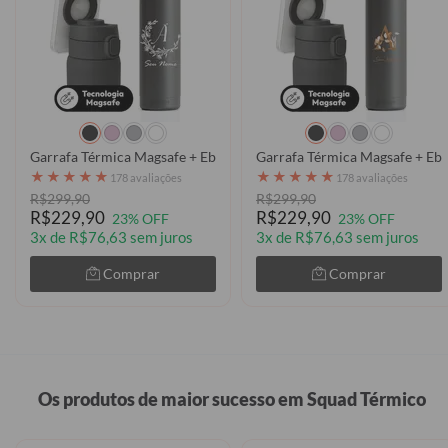
Garrafa Térmica Magsafe + Ebook - Inicial Ramo Minimalista
Garrafa Térmica Magsafe + Ebo
★
★
★
★
★
★
★
★
★
★
178 avaliações
178 avaliações
R$299,90
R$299,90
R$229,90
R$229,90
23% OFF
23% OFF
3x de R$76,63 sem juros
3x de R$76,63 sem juros
Comprar
Comprar
Os produtos de maior sucesso em Squad Térmico