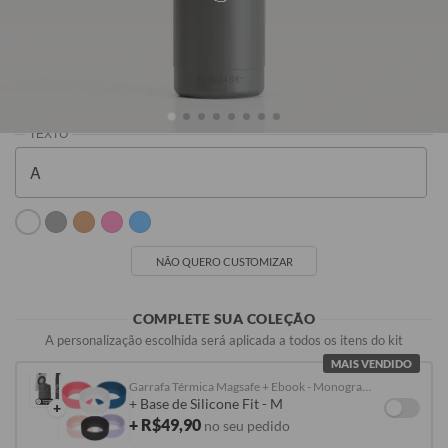
Preto
Branca
Cinza
Rosa Claro
R$229,90
R$229,90
R$229,90
R$249,90
NÃO QUERO CUSTOMIZAR
COMPLETE SUA COLEÇÃO
A personalização escolhida será aplicada a todos os itens do kit
MAIS VENDIDO
Garrafa Térmica Magsafe + Ebook - Monograma Cursivo com Flores
+ Base de Silicone Fit - M
+
+ R$49,90
no seu pedido