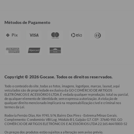
Métodos de Pagamento
Pix
Copyright © 2026 Gocase. Todos os direitos reservados.
Todo o conteúdo do site, todas as fotos, imagens, logotipos, marcas, layout, aqui
veículados são de propriedade exclusiva da GO COMÉRCIO DE ARTIGOS
ELETRÔNICOS E ACESSÓRIOS LTDA. É vedada qualquer reprodução, total ou parcial,
de qualquer elemento de identidade, sem expressa autorização. A violação de
qualquer direito mencionado implicará na responsabilização cível e criminal nos
termos da Lei.
Rodovia Fernão Dias, Km 9745, S/N, Bairro Dos Pires - Extrema/Minas Gerais.
Complemento: Condomínio VBI Log, Módulo B1, Galpão G7. CEP: 37640-950. GO
COMÉRCIO DE ARTIGOS ELETRÔNICOS E ACESSÓRIOS LTDA 22.165.464/0003-52
Os preços dos produtos estão sujeitos a alteração sem aviso prévio.