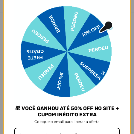
Descrição
Garrafa Magsafe – Tecnologia, estilo e praticidade no seu ritmo. ✨
Muito mais que uma garrafa térmica, a Magsafe foi pensada para
acompanhar todos os momentos do seu dia com funcionalidade e
personalidade. Seu grande diferencial está na tampa com suporte
magnético ajustável, perfeita para posicionar seu celular com
segurança enquanto você grava treinos, participa de chamadas de
vídeo ou registra memórias com quem você ama.
Com um design moderno e acabamento premium, ela alia
durabilidade com estilo. Personalize com a estampa que mais
combina com você e mantenha sua bebida favorita sempre na
temperatura ideal – seja água gelada no pós-treino ou um suco
refrescante no meio da rotina.
Garrafa Magsafe: seu lifestyle, na palma da mão.
Informações relevantes
🎁 VOCÊ GANHOU ATÉ 50% OFF NO SITE +
Tampa com função magnética
CUPOM INÉDITO EXTRA
24 horas com gelo
Parede dupla isolada a vácuo
Coloque o email para liberar a oferta
Corpo e base em Aço inoxidável 304 (aço inoxidável 18/8)