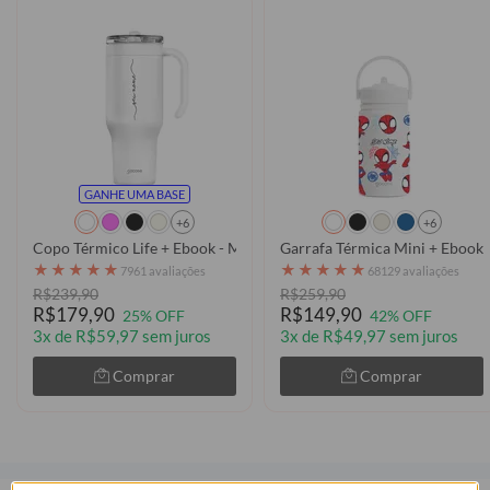
GANHE UMA BASE
+6
+6
Copo Térmico Life + Ebook - Manuscrita
Garrafa Térmica Mini + Ebook
★
★
★
★
★
★
★
★
★
★
7961 avaliações
68129 avaliações
R$239,90
R$259,90
R$179,90
R$149,90
25% OFF
42% OFF
3x de R$59,97 sem juros
3x de R$49,97 sem juros
Comprar
Comprar