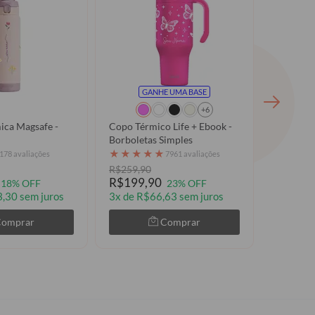
GANHE UMA BASE
+6
ica Magsafe -
Copo Térmico Life + Ebook -
Base de S
Borboletas Simples
★
★
★
★
★
★
★
★
178 avaliações
7961 avaliações
R$259,90
R$49,9
R$199,90
18% OFF
23% OFF
,30 sem juros
3x de R$66,63 sem juros
Comprar
Comprar