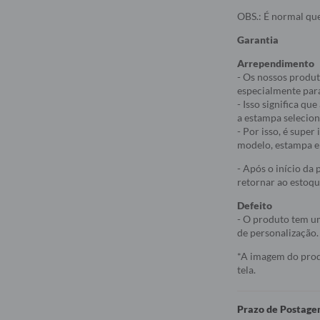
OBS.: É normal que
Garantia
Arrependimento
- Os nossos produt
especialmente par
- Isso significa q
a estampa selecio
- Por isso, é supe
modelo, estampa e 
- Após o início da
retornar ao estoqu
Defeito
- O produto tem um
de personalização.
*A imagem do produ
tela.
Prazo de Postag