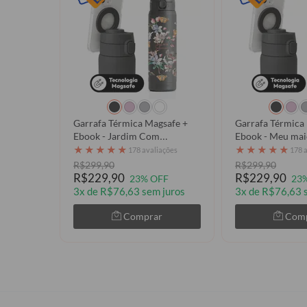
Garrafa Térmica Magsafe +
Garrafa Térmica
Ebook - Jardim Com
Ebook - Meu mai
Borboletas
★
★
★
★
★
★
★
★
★
★
178 avaliações
178 
R$299,90
R$299,90
R$229,90
R$229,90
23% OFF
23
3x de R$76,63 sem juros
3x de R$76,63 
Comprar
Com