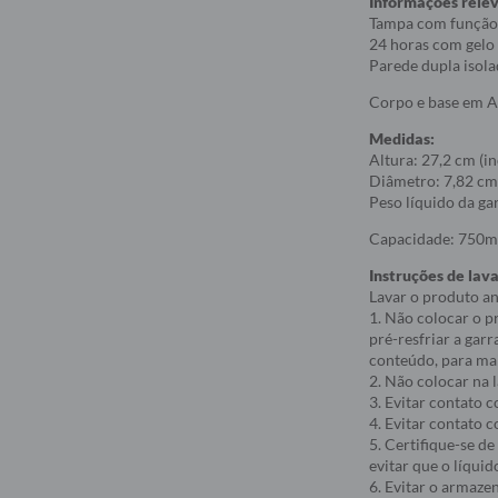
Informações rele
Tampa com função
24 horas com gelo
Parede dupla isola
Corpo e base em Aç
Medidas:
Altura: 27,2 cm (i
Diâmetro: 7,82 cm
Peso líquido da ga
Capacidade: 750m
Instruções de lav
Lavar o produto an
1. Não colocar o p
pré-resfriar a gar
conteúdo, para ma
2. Não colocar na 
3. Evitar contato 
4. Evitar contato c
5. Certifique-se d
evitar que o líquid
6. Evitar o armaze