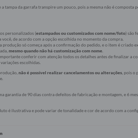
 a tampa da garrafa transpire um pouco, pois a mesma não é composta po
os personalizados (
estampados ou customizados com nome/foto
) são f
a você, de acordo com a opção escolhida no momento da compra.
ue a produção só começa após a confirmação do pedido, e o item é criado
nada,
mesmo quando não há customização com nome
.
r importante conferir com atenção todos os detalhes antes de finalizar a 
variações escolhidas.
 produção,
não é possível realizar cancelamentos ou alterações
, pois o
e.
a garantia de 90 dias contra defeitos de fabricação e montagem, e 6 mes
to é ilustrativa e pode variar de tonalidade e cor de acordo com a conf
em