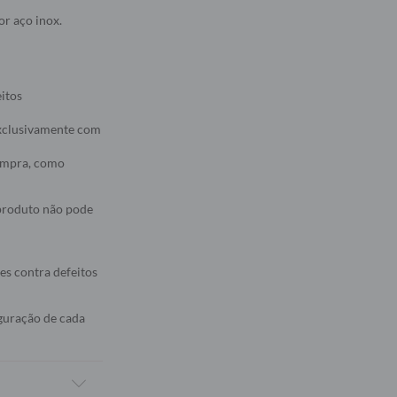
r aço inox.
eitos
 exclusivamente com
compra, como
 produto não pode
es contra defeitos
iguração de cada