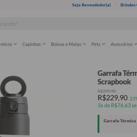
Seja Revendedor(a)
Brindes
rmicos
Capinhas
Bolsas e Malas
Pets
Acessórios
Garrafa Térm
Scrapbook
R$299,90
R$229,90
23
3x de R$76,63 se
Garrafa Térmica 