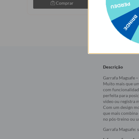
Comprar
Com
Descrição
Garrafa Magsafe – 
Muito mais que um
com funcionalidade
perfeita para posi
vídeo ou registra
Com um design mod
que mais combina c
no pós-treino ou u
Garrafa Magsafe: s