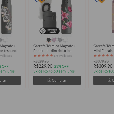
 Magsafe +
Garrafa Térmica Magsafe +
Garrafa Térm
or tesouro!
Ebook - Jardim de Lírios
Mini Florals
★
★
★
★
★
★
★
★
★
★
avaliações
178 avaliações
R$299,90
R$379,90
R$229,90
R$309,90
% OFF
23% OFF
sem juros
3x de R$76,63 sem juros
3x de R$103
prar
Comprar