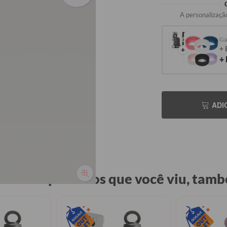
A personalização
+ 
+
+
ADI
 viu os produtos que você viu, tamb