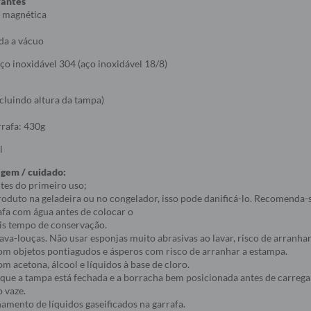
vantes
 magnética
da a vácuo
o inoxidável 304 (aço inoxidável 18/8)
ncluindo altura da tampa)
rrafa: 430g
l
agem / cuidado:
tes do primeiro uso;
roduto na geladeira ou no congelador, isso pode danificá-lo. Recomenda-
rafa com água antes de colocar o
is tempo de conservação.
lava-louças. Não usar esponjas muito abrasivas ao lavar, risco de arranha
com objetos pontiagudos e ásperos com risco de arranhar a estampa.
om acetona, álcool e líquidos à base de cloro.
e que a tampa está fechada e a borracha bem posicionada antes de carrega
o vaze.
namento de líquidos gaseificados na garrafa.