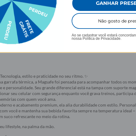
prar
Comprar
GANHAR PRES
Não gosto de pre
Ao se cadastrar você estará concorda
nossa
Política de Privacidade.
Tecnologia, estilo e praticidade no seu ritmo. ✨
a garrafa térmica, a Magsafe foi pensada para acompanhar todos os mom
 e personalidade. Seu grande diferencial está na tampa com suporte mag
cionar seu celular com segurança enquanto você grava treinos, participa
 memórias com quem você ama.
erno e acabamento premium, ela alia durabilidade com estilo. Persona
om você e mantenha sua bebida favorita sempre na temperatura ideal – 
m suco refrescante no meio da rotina.
eu lifestyle, na palma da mão.