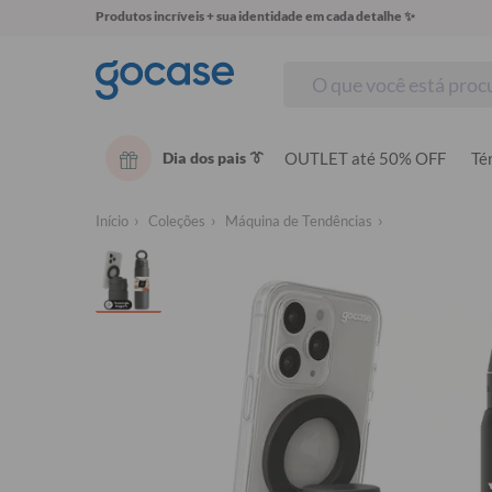
Produtos incríveis + sua identidade em cada detalhe ✨
Dia dos pais 👔
OUTLET até 50% OFF
Té
Início
Coleções
Máquina de Tendências