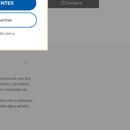
Comprar
Comprar
ENTES
sentes
ndo com a
entos do seu dia
nético ajustável,
 de chamadas de
lize com a estampa
seja água gelada