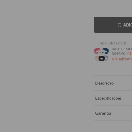
ADI
ADICIONAR ITENS
BASE DE SILI
R$49,90
R$
Visualizar
Descrição
Especificações
Garantia