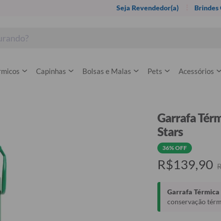
Seja Revendedor(a)
Brindes
rmicos
Capinhas
Bolsas e Malas
Pets
Acessórios
Garrafa Térm
Stars
36% OFF
R$139,90
Garrafa Térmica 
conservação térmi