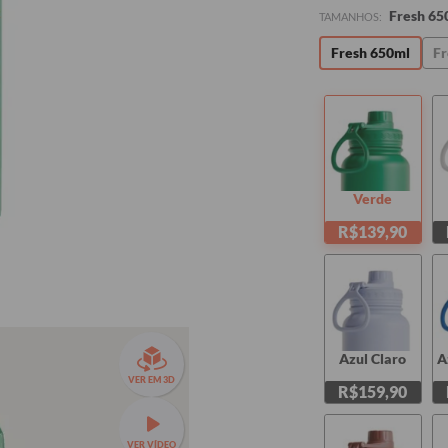
Fresh 65
TAMANHOS:
Fresh 650ml
Fr
Verde
R$139,90
Azul Claro
A
VER EM 3D
R$159,90
VER VÍDEO