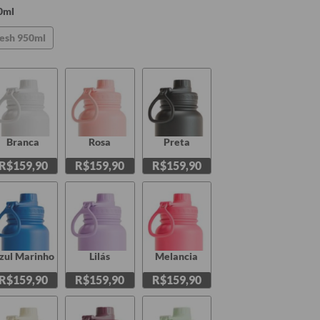
0ml
esh 950ml
Branca
Rosa
Preta
R$159,90
R$159,90
R$159,90
zul Marinho
Lilás
Melancia
R$159,90
R$159,90
R$159,90