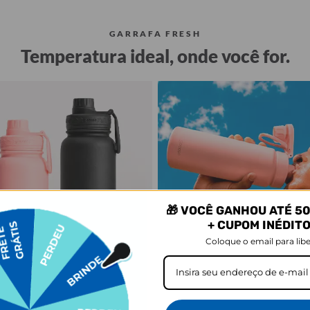
GARRAFA FRESH
Temperatura ideal, onde você for.
🎁 VOCÊ GANHOU ATÉ 50
+ CUPOM INÉDIT
Coloque o email para libe