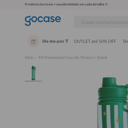
Produtos incríveis + sua identidade em cada detalhe ✨
Dia dos pais 👔
OUTLET até 50% OFF
Té
Início
Kit Promocional: Garrafa Térmica + Ebook