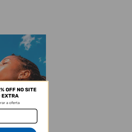
% OFF NO SITE
O EXTRA
rar a oferta