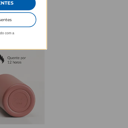
ENTES
sentes
ndo com a