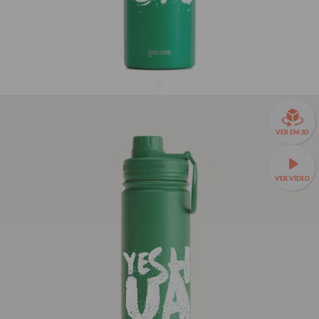
Garrafa Térmica Fresh + Ebook - Use Dons - Yeshua
VER EM 3D
36% OFF
R$139,90
VER VÍDEO
R$219,90
Garrafa Térmica Fresh a partir de R$129,90!
🧊❄️ Até 24h de
conservação térmica e estampas exclusivas.
Fresh 650ml
TAMANHOS:
Seu Nome
Seu Nome
Fresh 650ml
Fresh 950ml