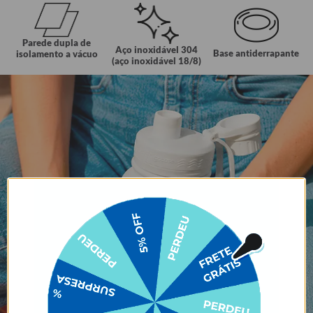
Parede dupla de
Aço inoxidável 304
Base antiderrapante
isolamento a vácuo
(aço inoxidável 18/8)