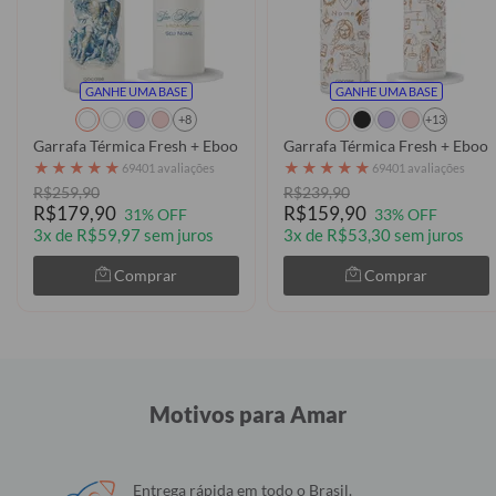
GANHE UMA BASE
GANHE UMA BASE
+8
+13
Garrafa Térmica Fresh + Ebook - São Miguel Arcanjo - Luta com Fé
Garrafa Térmica Fresh + Ebook 
★
★
★
★
★
★
★
★
★
★
69401 avaliações
69401 avaliações
R$259,90
R$239,90
R$179,90
R$159,90
31% OFF
33% OFF
3x de R$59,97 sem juros
3x de R$53,30 sem juros
Comprar
Comprar
Motivos para Amar
Entrega rápida em todo o Brasil.