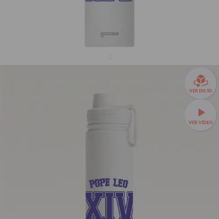
Garrafa Térmica Fresh + Ebook - Use Dons - Pope
VER EM 3D
Leo XIV
33% OFF
VER VÍDEO
R$159,90
R$239,90
Garrafa Térmica Fresh a partir de R$129,90!
🧊❄️ Até 24h de
conservação térmica e estampas exclusivas.
Fresh 650ml
TAMANHOS:
Fresh 650ml
Fresh 950ml