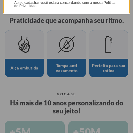
Ao se cadastrar você estará concordando com a nossa
Política
de Privacidade.
GARRAFA FRESH
Praticidade que acompanha seu ritmo.
Tampa anti
Perfeita para sua
Alça embutida
vazamento
rotina
GOCASE
Há mais de 10 anos personalizando do
seu jeito!
+5M
+50M