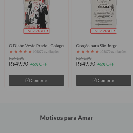
LEVE 2, PAGUE 1
LEVE 2, PAGUE 1
O Diabo Veste Prada - Colagem
Oração para São Jorge
★
★
★
★
★
★
★
★
★
★
105079 avaliações
105079 avaliações
R$91,90
R$91,90
R$49,90
R$49,90
46% OFF
46% OFF
Comprar
Comprar
Motivos para Amar