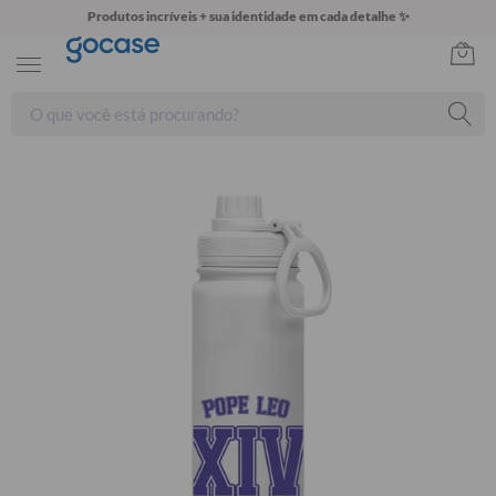
Produtos incríveis + sua identidade em cada detalhe ✨