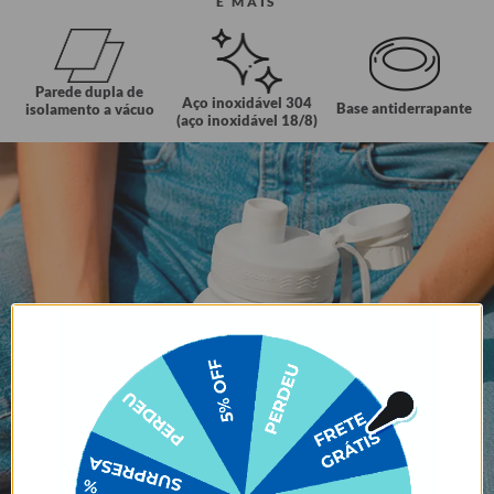
E MAIS
Parede dupla de
Aço inoxidável 304
Base antiderrapante
isolamento a vácuo
(aço inoxidável 18/8)