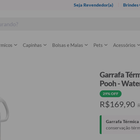
Seja Revendedor(a)
Brindes
rmicos
Capinhas
Bolsas e Malas
Pets
Acessórios
Garrafa Térm
Pooh - Wate
29% OFF
R$169,90
Garrafa Térmica 
conservação térmi