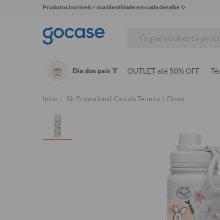
Produtos incríveis + sua identidade em cada detalhe ✨
Dia dos pais 👔
OUTLET até 50% OFF
Té
Início
Kit Promocional: Garrafa Térmica + Ebook