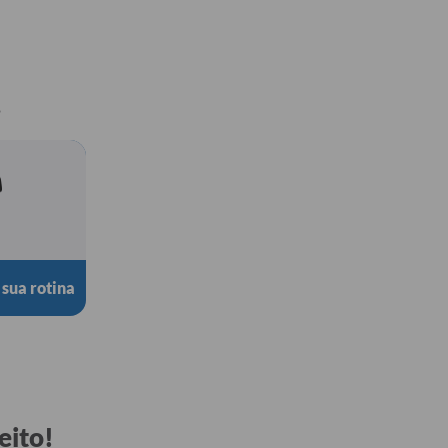
.
 sua rotina
eito!