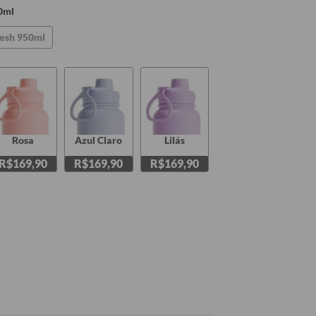
0ml
esh 950ml
Rosa
Azul Claro
Lilás
R$169,90
R$169,90
R$169,90