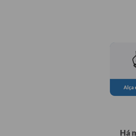
Alça 
Há m