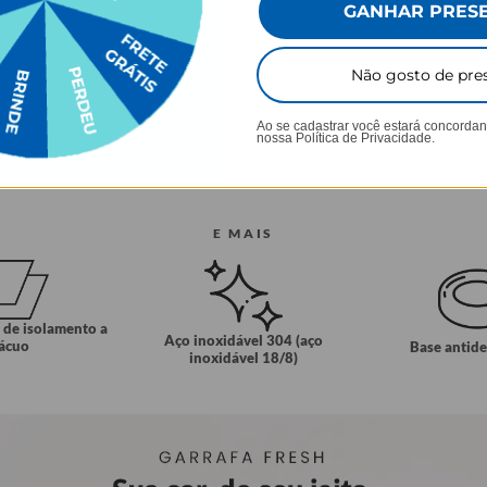
GANHAR PRES
Não gosto de pre
Ao se cadastrar você estará concorda
nossa
Política de Privacidade.
E MAIS
 de isolamento a
Aço inoxidável 304 (aço
ácuo
Base antid
inoxidável 18/8)