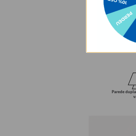
Parede dupla
v