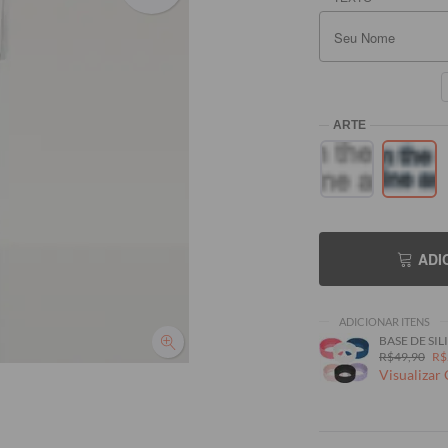
)
ADI
ADICIONAR ITENS
BASE DE SILI
R$49,90
R$
Visualizar