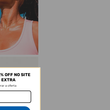
% OFF NO SITE
O EXTRA
rar a oferta