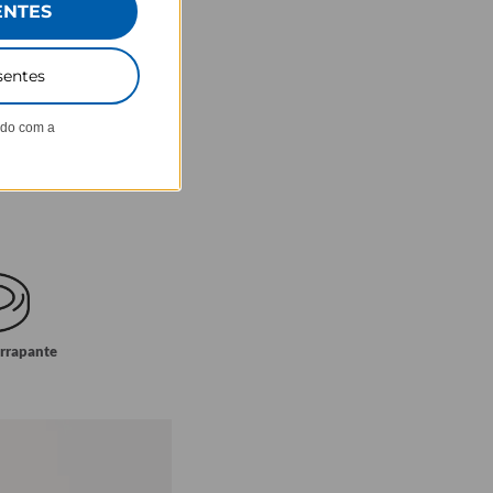
ENTES
sentes
ndo com a
errapante