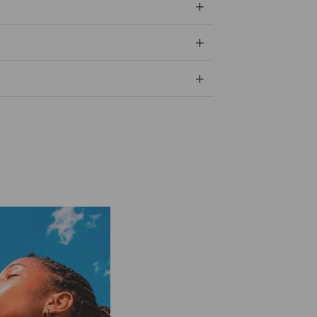
+
+
+