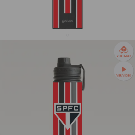
Garrafa Térmica Fresh + Ebook - São Paulo -
VER EM 3D
Uniforme 2
33% OFF
VER VÍDEO
R$159,90
R$239,90
Garrafa Térmica Fresh a partir de R$129,90!
🧊❄️ Até 24h de
conservação térmica e estampas exclusivas.
Fresh 650ml
TAMANHOS:
Fresh 650ml
Fresh 950ml