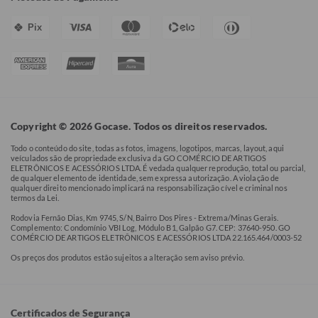
Pix
Copyright © 2026 Gocase. Todos os direitos reservados.
Todo o conteúdo do site, todas as fotos, imagens, logotipos, marcas, layout, aqui
veículados são de propriedade exclusiva da GO COMÉRCIO DE ARTIGOS
ELETRÔNICOS E ACESSÓRIOS LTDA. É vedada qualquer reprodução, total ou parcial,
de qualquer elemento de identidade, sem expressa autorização. A violação de
qualquer direito mencionado implicará na responsabilização cível e criminal nos
termos da Lei.
Rodovia Fernão Dias, Km 9745, S/N, Bairro Dos Pires - Extrema/Minas Gerais.
Complemento: Condomínio VBI Log, Módulo B1, Galpão G7. CEP: 37640-950. GO
COMÉRCIO DE ARTIGOS ELETRÔNICOS E ACESSÓRIOS LTDA 22.165.464/0003-52
Os preços dos produtos estão sujeitos a alteração sem aviso prévio.
Certificados de Segurança