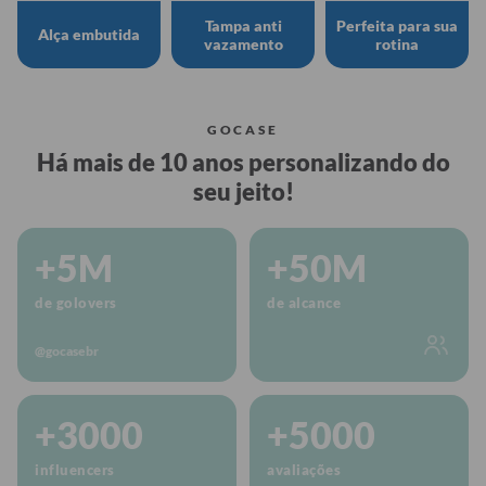
Tampa anti
Perfeita para sua
Alça embutida
vazamento
rotina
GOCASE
Há mais de 10 anos personalizando do
seu jeito!
+5M
+50M
de golovers
de alcance
@gocasebr
+3000
+5000
influencers
avaliações