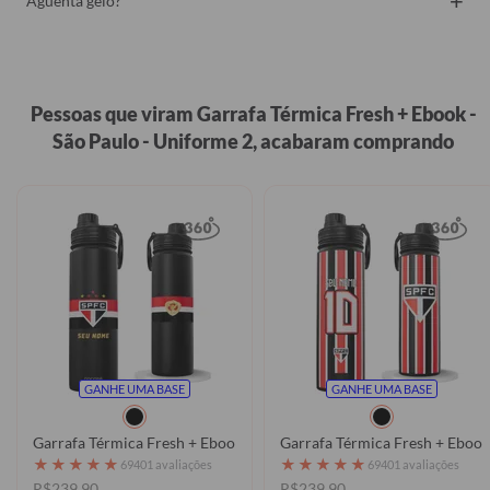
+
Aguenta gelo?
Pessoas que viram Garrafa Térmica Fresh + Ebook -
São Paulo - Uniforme 2, acabaram comprando
GANHE UMA BASE
GANHE UMA BASE
Garrafa Térmica Fresh + Ebook - São Paulo - Uniforme 3 2025
Garrafa Térmica Fresh + Ebook
★
★
★
★
★
★
★
★
★
★
69401 avaliações
69401 avaliações
R$239,90
R$239,90