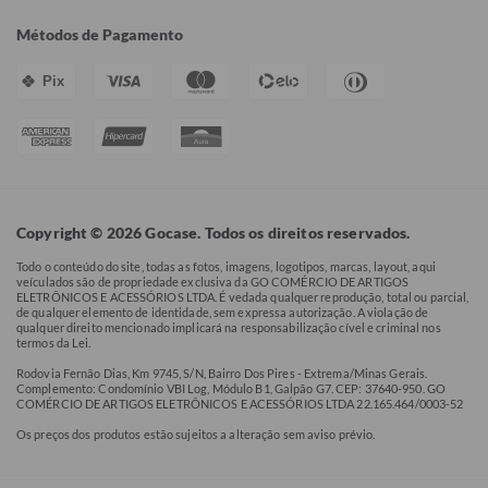
Métodos de Pagamento
Pix
Copyright © 2026 Gocase. Todos os direitos reservados.
Todo o conteúdo do site, todas as fotos, imagens, logotipos, marcas, layout, aqui
veículados são de propriedade exclusiva da GO COMÉRCIO DE ARTIGOS
ELETRÔNICOS E ACESSÓRIOS LTDA. É vedada qualquer reprodução, total ou parcial,
de qualquer elemento de identidade, sem expressa autorização. A violação de
qualquer direito mencionado implicará na responsabilização cível e criminal nos
termos da Lei.
Rodovia Fernão Dias, Km 9745, S/N, Bairro Dos Pires - Extrema/Minas Gerais.
Complemento: Condomínio VBI Log, Módulo B1, Galpão G7. CEP: 37640-950. GO
COMÉRCIO DE ARTIGOS ELETRÔNICOS E ACESSÓRIOS LTDA 22.165.464/0003-52
Os preços dos produtos estão sujeitos a alteração sem aviso prévio.