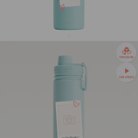
Garrafa Térmica Fresh + Ebook - Picture - Melhor
VER EM 3D
companhia
33% OFF
VER VÍDEO
R$159,90
R$239,90
Garrafa Térmica Fresh a partir de R$129,90!
🧊❄️ Até 24h de
conservação térmica e estampas exclusivas.
Fresh 650ml
TAMANHOS:
Fresh 650ml
Fresh 950ml
SEU TEXTO AQUI !